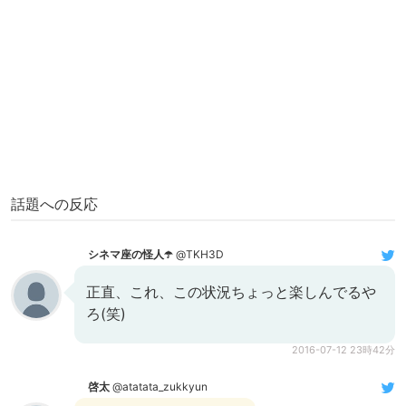
話題への反応
シネマ座の怪人☂️
@TKH3D
正直、これ、この状況ちょっと楽しんでるや
ろ(笑)
2016-07-12 23時42分
啓太
@atatata_zukkyun