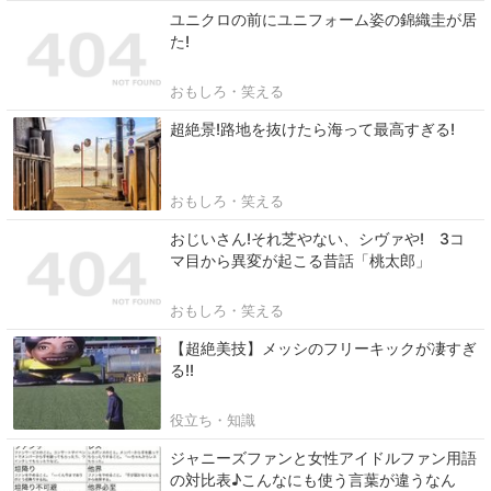
ユニクロの前にユニフォーム姿の錦織圭が居
た!
おもしろ・笑える
超絶景!路地を抜けたら海って最高すぎる!
おもしろ・笑える
おじいさん!それ芝やない、シヴァや! 3コ
マ目から異変が起こる昔話「桃太郎」
おもしろ・笑える
【超絶美技】メッシのフリーキックが凄すぎ
る!!
役立ち・知識
ジャニーズファンと女性アイドルファン用語
の対比表♪こんなにも使う言葉が違うなん