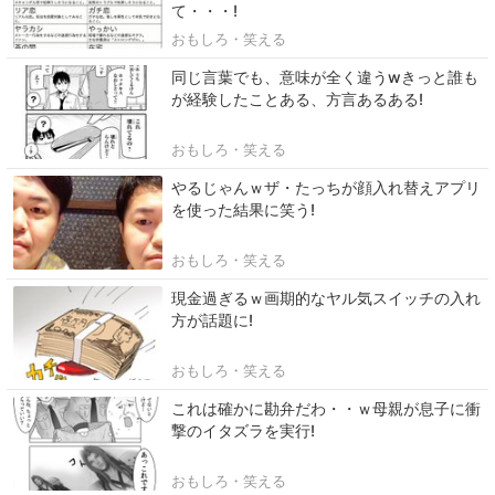
て・・・!
おもしろ・笑える
同じ言葉でも、意味が全く違うwきっと誰も
が経験したことある、方言あるある!
おもしろ・笑える
やるじゃんｗザ・たっちが顔入れ替えアプリ
を使った結果に笑う!
おもしろ・笑える
現金過ぎるｗ画期的なヤル気スイッチの入れ
方が話題に!
おもしろ・笑える
これは確かに勘弁だわ・・ｗ母親が息子に衝
撃のイタズラを実行!
おもしろ・笑える