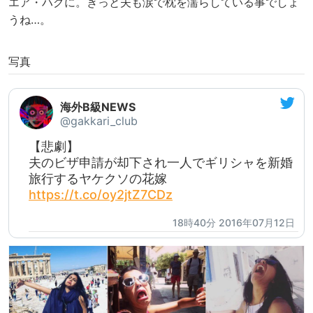
エア・ハグに。きっと夫も涙で枕を濡らしている事でしょ
うね…。
写真
海外B級NEWS
@gakkari_club
【悲劇】
夫のビザ申請が却下され一人でギリシャを新婚
旅行するヤケクソの花嫁
https://t.co/oy2jtZ7CDz
18時40分 2016年07月12日