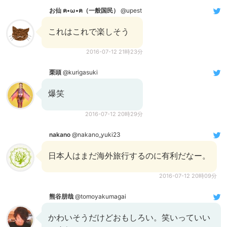
お仙 ฅ•ω•ฅ（一般国民）
@upest
これはこれで楽しそう
2016-07-12 21時23分
栗頭
@kurigasuki
爆笑
2016-07-12 20時29分
nakano
@nakano_yuki23
日本人はまだ海外旅行するのに有利だなー。
2016-07-12 20時09分
熊谷朋哉
@tomoyakumagai
かわいそうだけどおもしろい。笑いっていい