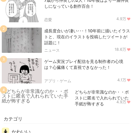
7歳から仲良しの2人！10年後はより一層仲良
しになっている創作百合！
4.9万
恋愛
2
成長度合いが凄い･･･！10年前に描いたイラス
トと、現在のイラストを投稿したツイートが
話題に！
18.6万
ニュース
3
ゲーム実況プレイ配信を見る制作者の心境
は？心臓痛くて直視できなかった！
4.1万
アプリ・ゲーム
4
どちらが非常識なのか・・ポ
ストに匿名で入れられていた
4.9万
ニュース
手紙が怖すぎる
カテゴリ
かわいい