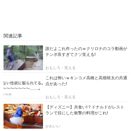
関連記事
誰だよこれ作ったのｗクリロナのコラ動画が
テンポ良すぎてクソ笑える!
おもしろ・笑える
これは怖いｗキンコメ高橋と高畑裕太の共通
点があった!
おもしろ・笑える
【ディズニー】共食い!？ドナルドがレスト
ランで目にした衝撃の料理がこれ!
かわいい