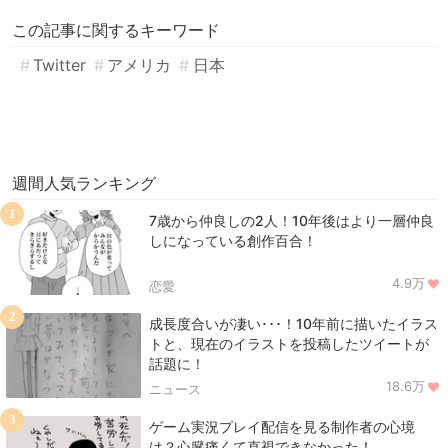
この記事に関するキーワード
Twitter
アメリカ
日本
週間人気ランキング
1
7歳から仲良しの2人！10年後はより一層仲良
しになっている創作百合！
4.9万
恋愛
2
成長度合いが凄い･･･！10年前に描いたイラス
トと、現在のイラストを投稿したツイートが
話題に！
18.6万
ニュース
3
ゲーム実況プレイ配信を見る制作者の心境
は？心臓痛くて直視できなかった！