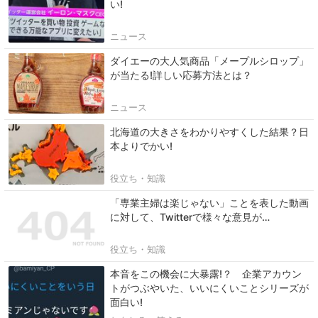
い!
ニュース
ダイエーの大人気商品「メープルシロップ」
が当たる!詳しい応募方法とは？
ニュース
北海道の大きさをわかりやすくした結果？日
本よりでかい!
役立ち・知識
「専業主婦は楽じゃない」ことを表した動画
に対して、Twitterで様々な意見が…
役立ち・知識
本音をこの機会に大暴露!？ 企業アカウン
トがつぶやいた、いいにくいことシリーズが
面白い!