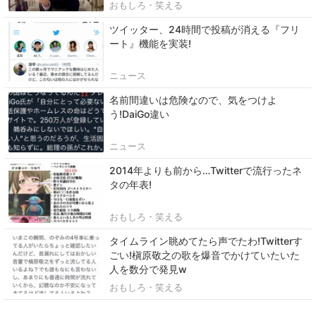
おもしろ・笑える
ツイッター、24時間で投稿が消える『フリ
ート』機能を実装!
ニュース
名前間違いは危険なので、気をつけよ
う!DaiGo違い
ニュース
2014年よりも前から…Twitterで流行ったネ
タの年表!
おもしろ・笑える
タイムライン眺めてたら声でたわ!Twitterす
ごい!槇原敬之の歌を爆音でかけていたいた
人を数分で発見w
おもしろ・笑える