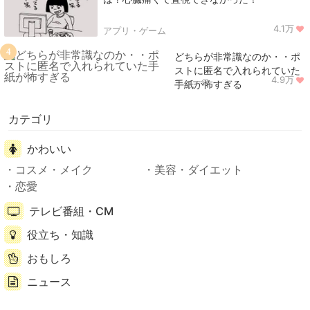
4.1万
アプリ・ゲーム
4
どちらが非常識なのか・・ポ
ストに匿名で入れられていた
4.9万
ニュース
手紙が怖すぎる
カテゴリ
かわいい
コスメ・メイク
美容・ダイエット
恋愛
テレビ番組・CM
役立ち・知識
おもしろ
ニュース