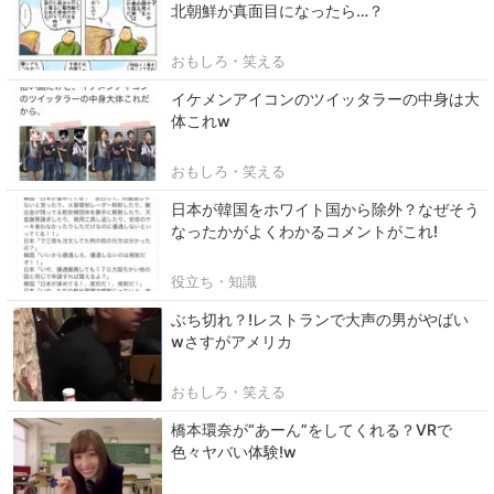
北朝鮮が真面目になったら…？
おもしろ・笑える
イケメンアイコンのツイッタラーの中身は大
体これw
おもしろ・笑える
日本が韓国をホワイト国から除外？なぜそう
なったかがよくわかるコメントがこれ!
役立ち・知識
ぶち切れ？!レストランで大声の男がやばい
wさすがアメリカ
おもしろ・笑える
橋本環奈が“あーん”をしてくれる？VRで
色々ヤバい体験!w