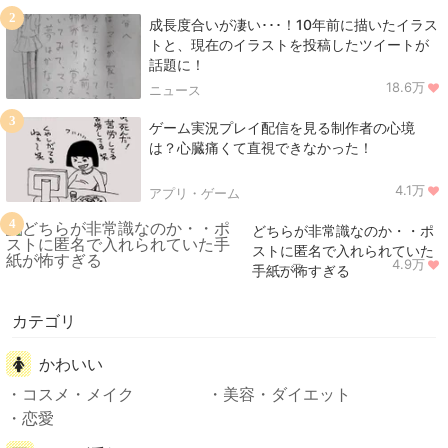
2
成長度合いが凄い･･･！10年前に描いたイラス
トと、現在のイラストを投稿したツイートが
話題に！
18.6万
ニュース
3
ゲーム実況プレイ配信を見る制作者の心境
は？心臓痛くて直視できなかった！
4.1万
アプリ・ゲーム
4
どちらが非常識なのか・・ポ
ストに匿名で入れられていた
4.9万
ニュース
手紙が怖すぎる
カテゴリ
かわいい
コスメ・メイク
美容・ダイエット
恋愛