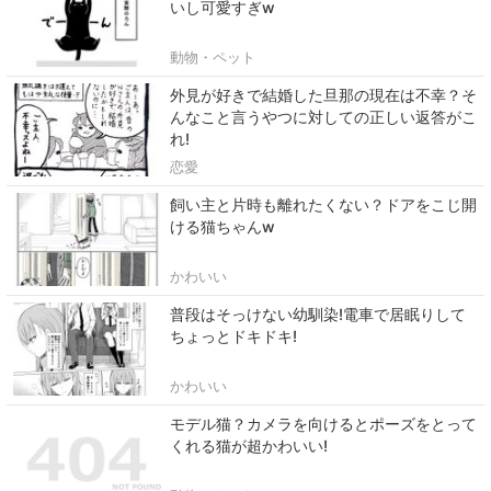
いし可愛すぎw
動物・ペット
外見が好きで結婚した旦那の現在は不幸？そ
んなこと言うやつに対しての正しい返答がこ
れ!
恋愛
飼い主と片時も離れたくない？ドアをこじ開
ける猫ちゃんw
かわいい
普段はそっけない幼馴染!電車で居眠りして
ちょっとドキドキ!
かわいい
モデル猫？カメラを向けるとポーズをとって
くれる猫が超かわいい!