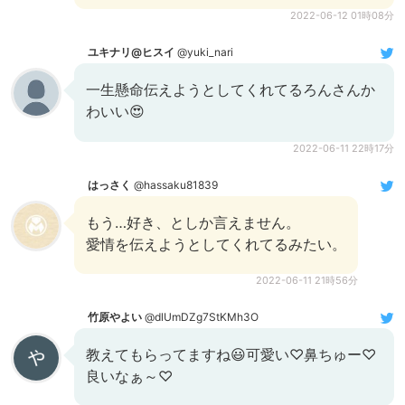
2022-06-12 01時08分
ユキナリ@ヒスイ
@yuki_nari
一生懸命伝えようとしてくれてるろんさんか
わいい😍
2022-06-11 22時17分
はっさく
@hassaku81839
もう…好き、としか言えません。
愛情を伝えようとしてくれてるみたい。
2022-06-11 21時56分
竹原やよい
@dlUmDZg7StKMh3O
教えてもらってますね😃可愛い♡鼻ちゅー♡
良いなぁ～♡