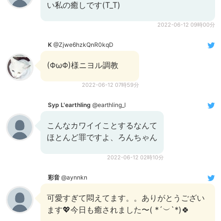
い私の癒しです(T_T)
2022-06-12 09時00分
K
@Zjwe6hzkQnR0kqD
(ΦωΦ)様ニヨル調教
2022-06-12 07時59分
Syp L'earthling
@earthling_l
こんなカワイイことするなんて
ほとんど罪ですよ、ろんちゃん
2022-06-12 02時10分
彩音
@aynnkn
可愛すぎて悶えてます。。ありがとうござい
ます💖今日も癒されました〜( *´︶`*)🍀