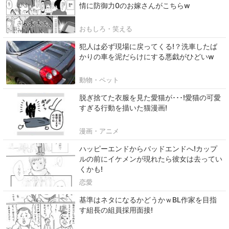
情に防御力0のお嫁さんがこちらw
おもしろ・笑える
犯人は必ず現場に戻ってくる!？洗車したば
かりの車を泥だらけにする悪戯がひどいw
動物・ペット
脱ぎ捨てた衣服を見た愛猫が･･･!愛猫の可愛
すぎる行動を描いた猫漫画!
漫画・アニメ
ハッピーエンドからバッドエンドへ!カップ
ルの前にイケメンが現れたら彼女は去ってい
くかも!
恋愛
基準はネタになるかどうかｗBL作家を目指
す組長の組員採用面接!