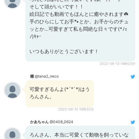
そして頭がいいです！！
絵日記でも動画でもほんとに癒やされます☘️
手のひらにしてお手🐾とか、お手からのチュ
ッとか…可愛すぎて私も悶絶な日々です(*ﾉｪ
ﾉ)ｷｬｰ
いつもありがとうございます！
2022-06-13 14時03分
棚
@tana2_neco
可愛すぎるんよ(*´°`*)はう
ろんさん。
2022-06-12 10時32分
かあちゃん
@0408_0624
ろんさん、本当に可愛くて動物を飼っていな