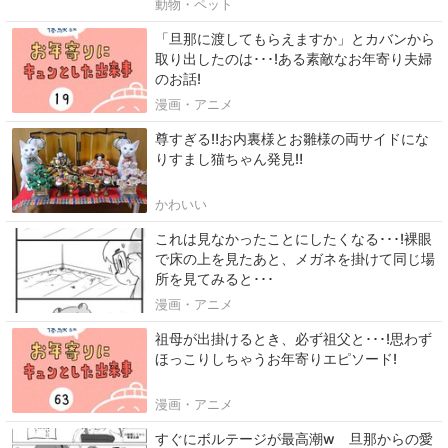
動物・ペット
「旦那に渡してもらえますか」とカバンから
取り出したのは･･･!ある素敵なお年寄り夫婦
のお話!
漫画・アニメ
尊すぎる‼お内裏様とお雛様の両サイドにな
りすまし猫ちゃん発見‼
かわいい
これは見なかったことにしたくなる･･･!裸眼
で床の上を見たあと、メガネを掛けて同じ場
所を見てみると･･･
漫画・アニメ
祖母が出掛けるとき、必ず祖父と･･･!思わず
ほっこりしちゃうお年寄りエピソード!
漫画・アニメ
すぐにボルテージが最高潮w 旦那からの愛