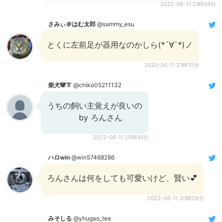
2022-06-11 21時44分
さみぃ＠はむ太郎
@sammy_esu
とくに左前足が器用なのかしら(*´∀`*)ノ
2022-06-11 21時10分
柴犬🐼👔
@chiko05211132
うちの飼い主覚えが良いの
by ろんさん
2022-06-11 20時41分
ハロwin
@win57468286
ろんさんは何をしても可愛いけど、賢い💕
2022-06-11 20時26分
みそしる
@yhugao_tea