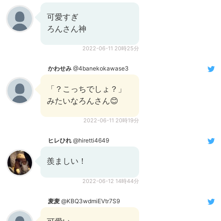
可愛すぎ
ろんさん神
2022-06-11 20時25分
かわせみ
@4banekokawase3
「？こっちでしょ？」
みたいなろんさん😊
2022-06-11 20時19分
ヒレひれ
@hiretti4649
羨ましい！
2022-06-12 14時44分
麦麦
@KBQ3wdmiEVtr7S9