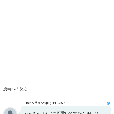
漫画への反応
HANA
@5fYXvpEg2PHCR7n
ろんさんほんとに可愛いですね(*´艸｀*)