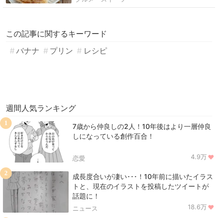
この記事に関するキーワード
バナナ
プリン
レシピ
週間人気ランキング
1
7歳から仲良しの2人！10年後はより一層仲良
しになっている創作百合！
4.9万
恋愛
2
成長度合いが凄い･･･！10年前に描いたイラス
トと、現在のイラストを投稿したツイートが
話題に！
18.6万
ニュース