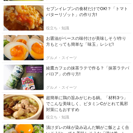
セブンイレブンの食材だけでOK!？「トマト
バターリゾット」の作り方!
役立ち・知識
お醤油がベースの味付けが美味しそう!作り
方もとっても簡単な「味玉」レシピ!
グルメ・スイーツ
綾鷹カフェの抹茶ラテで作る？「抹茶ラテバ
バロア」の作り方!
グルメ・スイーツ
超簡単に鶏の旨みがじわる鍋。「材料3つ」
でこんな美味しく、ビタミンCがとれて風邪
対策にもおすすめ
役立ち・知識
漬けダレの味が染み込んだ鯛がご飯とよく合