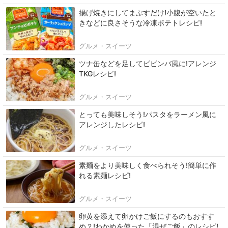
揚げ焼きにしてまぶすだけ!小腹が空いたと
きなどに良さそうな冷凍ポテトレシピ!
グルメ・スイーツ
ツナ缶などを足してビビンバ風に!アレンジ
TKGレシピ!
グルメ・スイーツ
とっても美味しそう!パスタをラーメン風に
アレンジしたレシピ!
グルメ・スイーツ
素麺をより美味しく食べられそう!簡単に作
れる素麺レシピ!
グルメ・スイーツ
卵黄を添えて卵かけご飯にするのもおすす
め？!わかめを使った「混ぜご飯」のレシピ!