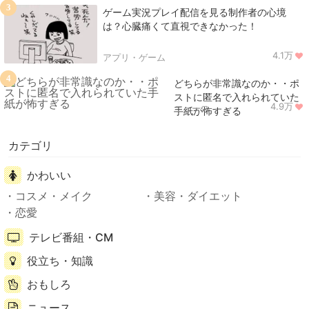
3
ゲーム実況プレイ配信を見る制作者の心境
は？心臓痛くて直視できなかった！
4.1万
アプリ・ゲーム
4
どちらが非常識なのか・・ポ
ストに匿名で入れられていた
4.9万
ニュース
手紙が怖すぎる
カテゴリ
かわいい
コスメ・メイク
美容・ダイエット
恋愛
テレビ番組・CM
役立ち・知識
おもしろ
ニュース