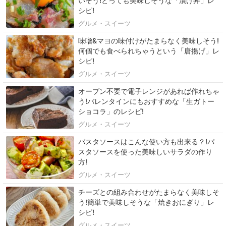
いそう!とっても美味しそうな「漬け丼」レ
シピ!
グルメ・スイーツ
味噌&マヨの味付けがたまらなく美味しそう!
何個でも食べられちゃうという「唐揚げ」レ
シピ!
グルメ・スイーツ
オーブン不要で電子レンジがあれば作れちゃ
う!バレンタインにもおすすめな「生ガトー
ショコラ」のレシピ!
グルメ・スイーツ
パスタソースはこんな使い方も出来る？!パ
スタソースを使った美味しいサラダの作り
方!
グルメ・スイーツ
チーズとの組み合わせがたまらなく美味しそ
う!簡単で美味しそうな「焼きおにぎり」レ
シピ!
グルメ・スイーツ