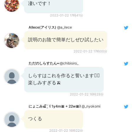
凄いです！
2022-01-22 17時41分
AIlece(アイリス)
@a_ilece
説明のお陰で簡単だしぜひ試したい
2022-01-22 17時00分
ただのしらすたん⑅
@chibisiro_
しらすはこれを作ると誓います🙋‍♀️
楽しみすぎる🍌
2022-01-22 16時29分
にょこみ🍒¨̮ ꒰ 1y4m🎀 + 22w🎀꒱
@_nyokomi
つくる
2022-01-22 16時22分