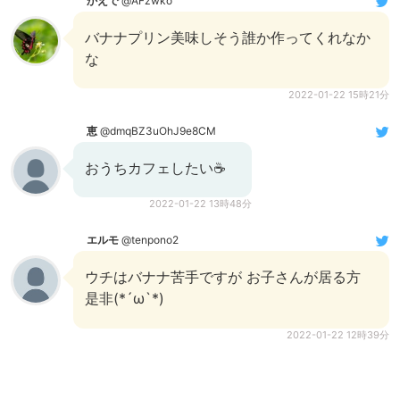
かえで
@AFzwko
バナナプリン美味しそう誰か作ってくれなか
な
2022-01-22 15時21分
恵
@dmqBZ3uOhJ9e8CM
おうちカフェしたい☕️
2022-01-22 13時48分
エルモ
@tenpono2
ウチはバナナ苦手ですが お子さんが居る方
是非(*´ω`*)
2022-01-22 12時39分