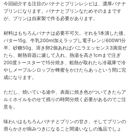
今回紹介する注目のバナナとプリンレシピは、濃厚バナナ
プリンになります。バナナとプリンなためそのままです
が、プリンは自家製で作る必要があります。
材料はもちろんバナナは必要不可欠。それを1本潰した後、
バター15g、牛乳200ml加えラップし電子レンジ600W1分
半、砂糖50g、溶き卵2個あればバニラエッセンス3滴混ぜ
たら、耐熱容器に濾して入れ、熱湯を高さ1cmまで注ぎ
200度トースターで15分焼き、粗熱が取れたら冷蔵庫で冷
やしメープルシロップか蜂蜜をかけたらあっという間に完
成になります。
ただし、焼いている途中、表面に焼き色がついてきたらア
ルミホイルをのせて残りの時間分焼く必要があるのでご注
意を。
味わいはもちろんバナナとプリンの甘さ、そしてプリンの
滑らかさが病みつきになること間違いなしの逸品でしょ