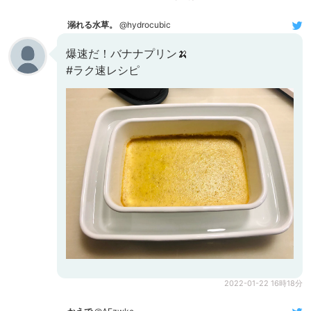
溺れる水草。
@hydrocubic
爆速だ！バナナプリン🍌
#ラク速レシピ
2022-01-22 16時18分