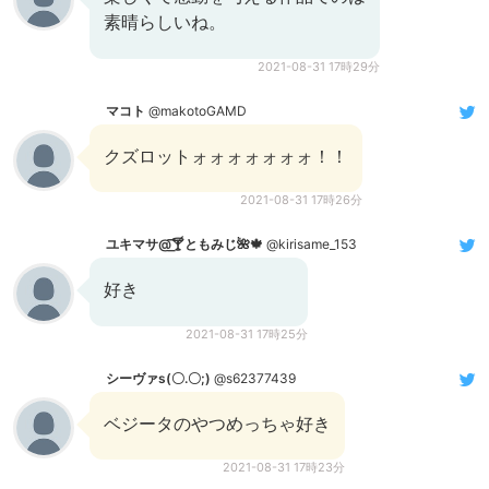
素晴らしいね。
2021-08-31 17時29分
マコト
@makotoGAMD
クズロットォォォォォォォ！！
2021-08-31 17時26分
ユキマサ@͟͟͞͞🍸ともみじ🌺🍁
@kirisame_153
好き
2021-08-31 17時25分
シーヴァs(〇.〇;)
@s62377439
ベジータのやつめっちゃ好き
2021-08-31 17時23分