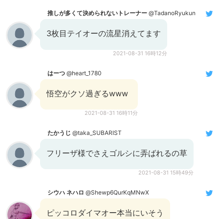
推しが多くて決められないトレーナー
@TadanoRyukun
3枚目テイオーの流星消えてます
2021-08-31 16時12分
はーつ
@heart_1780
悟空がクソ過ぎるwww
2021-08-31 16時11分
たかうじ
@taka_SUBARIST
フリーザ様でさえゴルシに弄ばれるの草
2021-08-31 15時49分
シウハ ネハロ
@Shewp6QurKqMNwX
ピッコロダイマオー本当にいそう