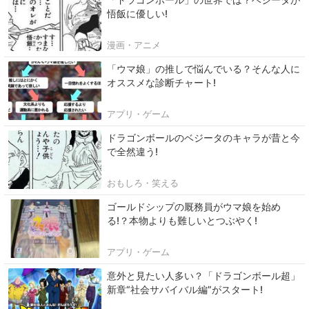
悟飯に優しい!
漫画・アニメ
「ウマ娘」の推しで悩んでいる？そんな人に
オススメな診断チャート!
アプリ・ゲーム
ドラゴンボールのベジータのキャラが昔と今
で全然違う!
おもしろ・笑える
ゴールドシップの厩務員がウマ娘を始め
る!？本物よりも難しいとつぶやく!
アプリ・ゲーム
意外と見たい人多い？「ドラゴンボール超」
新章“社会サバイバル編”がスタート!