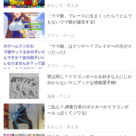
おもしろ・笑える
「ウマ娘」でレースに出まくったら？とんで
もないウマ娘が誕生する!
アプリ・ゲーム
「ウマ娘」はクソゲー？プレイヤーの方がク
ソだった!
アプリ・ゲーム
実は同じ？ドラゴンボールを好きな人にしか
分からないマニアックな情報選手権!
漫画・アニメ
ご乱心？JR東日本のポスターがドラゴンボ
ールっぽくてジワる!
おもしろ・笑える