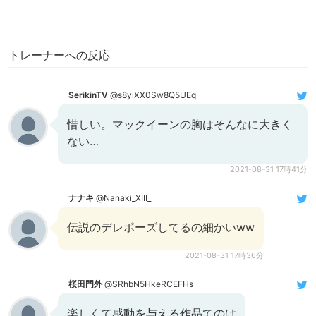
トレーナーへの反応
SerikinTV
@s8yiXX0Sw8Q5UEq
惜しい。マックイーンの胸はそんなに大きく
ない…
2021-08-31 17時41分
ナナキ
@Nanaki_XIII_
伝説のデレポーズしてるの細かいww
2021-08-31 17時36分
桜田門外
@SRhbN5HkeRCEFHs
楽しくて感動を与える作品てのは