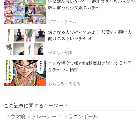
課金額が凄い？今年一番オタクたちから金を
吸い取ったウマ娘のガチャ!
アプリ・ゲーム
気になる人はやってみよう!股関節が硬い人
向けのストレッチ4つ!
役立ち・知識
こんな悟空は嫌だ!情報商材に詳しく見た目
がチャラい悟空!
おもしろ・笑える
この記事に関するキーワード
ウマ娘
トレーナー
ドラゴンボール