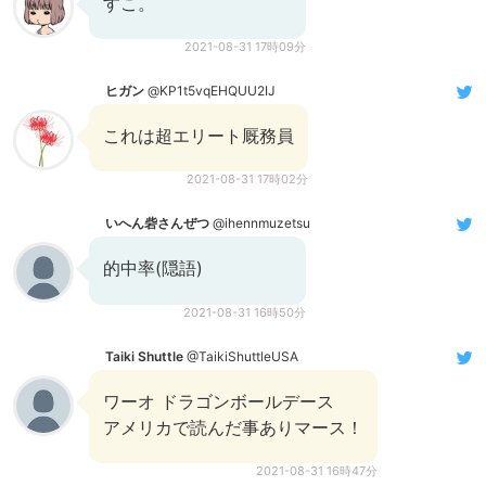
すこ。
2021-08-31 17時09分
ヒガン
@KP1t5vqEHQUU2IJ
これは超エリート厩務員
2021-08-31 17時02分
いへん砦さんぜつ
@ihennmuzetsu
的中率(隠語)
2021-08-31 16時50分
Taiki Shuttle
@TaikiShuttleUSA
ワーオ ドラゴンボールデース
アメリカで読んだ事ありマース！
2021-08-31 16時47分