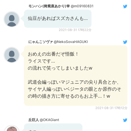
モンハン(猗窩座あかり)🌸
@m09160831
仙豆があればスズカさんも…
2021-08-31 17時22分
にゃんこソヴァ
@NekoSovaHAGUKI
おめえの出番だぞ悟飯！
ライスです…
の流れで笑ってしまいましたw
武道会編っぽいマジュニアの尖り具合とか、
サイヤ人編っぽいベジータの眼とか原作のそ
の時の描き方に寄せるのもお上手…！w
2021-08-31 17時12分
丘巨人
@OKAGiant