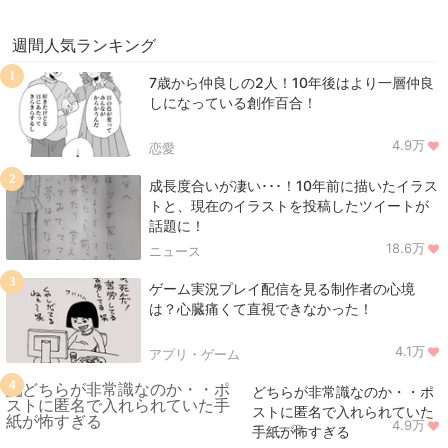
週間人気ランキング
1
7歳から仲良しの2人！10年後はより一層仲良
しになっている創作百合！
4.9万
恋愛
2
成長度合いが凄い･･･！10年前に描いたイラス
トと、現在のイラストを投稿したツイートが
話題に！
18.6万
ニュース
3
ゲーム実況プレイ配信を見る制作者の心境
は？心臓痛くて直視できなかった！
4.1万
アプリ・ゲーム
4
どちらが非常識なのか・・ポ
ストに匿名で入れられていた
4.9万
ニュース
手紙が怖すぎる