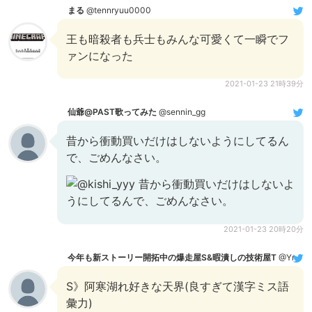
まる
@tennryuu0000
王も暗殺者も兵士もみんな可愛くて一瞬でフ
ァンになった
2021-01-23 21時39分
仙爺@PAST歌ってみた
@sennin_gg
昔から衝動買いだけはしないようにしてるん
で、ごめんなさい。
2021-01-23 20時20分
今年も新ストーリー開拓中の爆走屋S&暇潰しの技術屋T
@YrudoYrudo
S》阿寒湖れ好きな天界(良すぎて漢字ミス語
彙力)