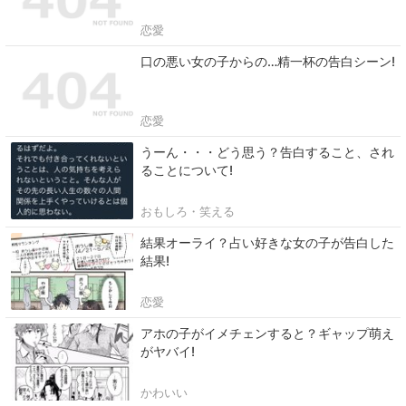
恋愛
口の悪い女の子からの…精一杯の告白シーン!
恋愛
うーん・・・どう思う？告白すること、され
ることについて!
おもしろ・笑える
結果オーライ？占い好きな女の子が告白した
結果!
恋愛
アホの子がイメチェンすると？ギャップ萌え
がヤバイ!
かわいい