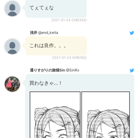
てぇてぇな
2021-01-24 02時34分
浅井
@end_keita
これは良作。。。
2021-01-24 00時18分
通りすがりの旅猫Sin
@SinRx
買わなきゃ…！