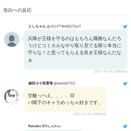
告白への反応
としちゃん
@JDLPTWs6Xj7SuiT
兵隊が王様を守るのはもちろん職務なんだろ
うけどコミカルなやり取り見てる限り本当に
守らな！と思ってもらえる良き王様なんだな
ぁ
2021-01-24 13時06分
錦田小十郎景竜
@Vasilij0702
甘酸っぺえ、、、、😔
バ閣下のキャラめっちゃ好きです。
2021-01-24 06時18分
Rasuku
@Ra_sukuu