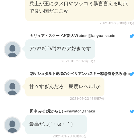
兵士が王にタメ口やツッコミ暴言言える時点
で良い国だここw
2021-01-23 18時03分
カリュア・スクード🎿新人Vtuber
@karyua_scudo
アｱｱｧｧ( °∀°)ｧｧｱｱア好きです
2021-01-23 17時19分
🐺ゲシュタルト崩壊のシベリアンハスキー🐺@俺を見ろ
@masunokagetora
甘々すぎんだろ、民度レベル1か
2021-01-23 16時57分
田中 みそ(元からし)
@niwatori_tanaka
最高だ…(´・ω・｀)
2021-01-23 16時10分