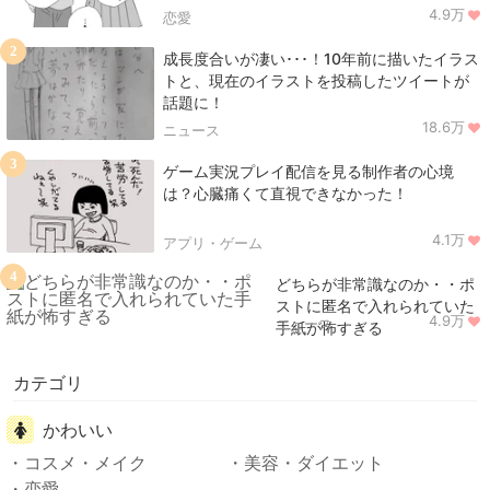
4.9万
恋愛
2
成長度合いが凄い･･･！10年前に描いたイラス
トと、現在のイラストを投稿したツイートが
話題に！
18.6万
ニュース
3
ゲーム実況プレイ配信を見る制作者の心境
は？心臓痛くて直視できなかった！
4.1万
アプリ・ゲーム
4
どちらが非常識なのか・・ポ
ストに匿名で入れられていた
4.9万
ニュース
手紙が怖すぎる
カテゴリ
かわいい
コスメ・メイク
美容・ダイエット
恋愛