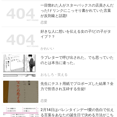
一目惚れた人がスターバックスの店員さんだ
った!ドリンクにこっそり書かれていた言葉
が反則級と話題!
恋愛
好きな人に想いを伝える女の子!どの子がタ
イプ？？
かわいい
ラブレターで呼び出された。でも思っていた
のとは本当に違った。
おもしろ・笑える
先生にテスト用紙でプロポーズした結果？全
力で拒否され玉砕する生徒!
恋愛
2月14日はバレンタインデー!愛の告白で伝え
る言葉をあなたの誕生日で決める方法がこち