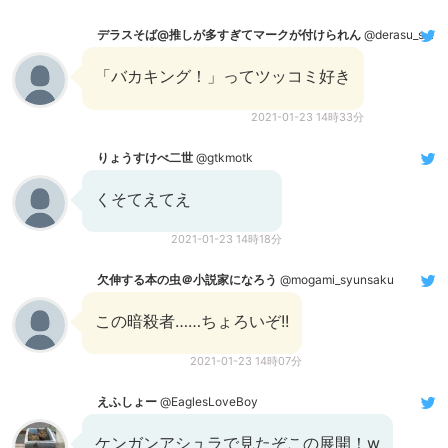
デラスそば@推しが多すぎてマークが付けられん
@derasu_soba
「バカキング！」ってツッコミ好き
2021-01-23 14時33分
りょうすけべ二世
@gtkmotk
くそてえてえ
2021-01-23 14時18分
欠伸する本の虫＠小説家になろう
@mogami_syunsaku
この暗殺者……ちょろいぞ!!
2021-01-23 14時07分
えふしょー
@EaglesLoveBoy
ケンガンアシュラで見たぞこの展開！w