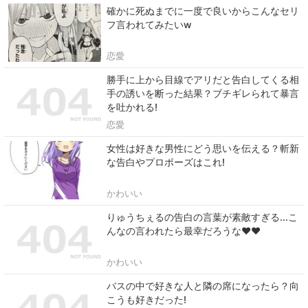
確かに死ぬまでに一度で良いからこんなセリ
フ言われてみたいw
恋愛
勝手に上から目線でアリだと告白してくる相
手の誘いを断った結果？ブチギレられて暴言
を吐かれる!
恋愛
女性は好きな男性にどう思いを伝える？斬新
な告白やプロポーズはこれ!
かわいい
りゅうちぇるの告白の言葉が素敵すぎる...こ
んなの言われたら最幸だろうな♥♥
かわいい
バスの中で好きな人と隣の席になったら？向
こうも好きだった!