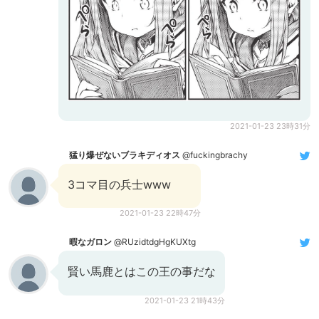
2021-01-23 23時31分
猛り爆ぜないブラキディオス
@fuckingbrachy
3コマ目の兵士www
2021-01-23 22時47分
暇なガロン
@RUzidtdgHgKUXtg
賢い馬鹿とはこの王の事だな
2021-01-23 21時43分