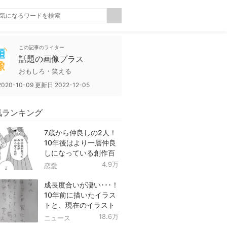
この記事のライター
話題の画像プラス
おもしろ・笑える
2020-10-09
更新日
2022-12-05
気ランキング
7歳から仲良しの2人！
10年後はより一層仲良
しになっている創作百
合！
4.9万
恋愛
成長度合いが凄い･･･！
10年前に描いたイラス
トと、現在のイラスト
を投稿したツイートが
18.6万
ニュース
話題に！