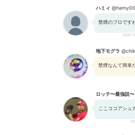
ハミィ
@hamyi0
禁煙のプロです
2020-
地下モグラ
@chik
禁煙なんて簡単
ロッテ〜最強説〜
ここココアシュ
20