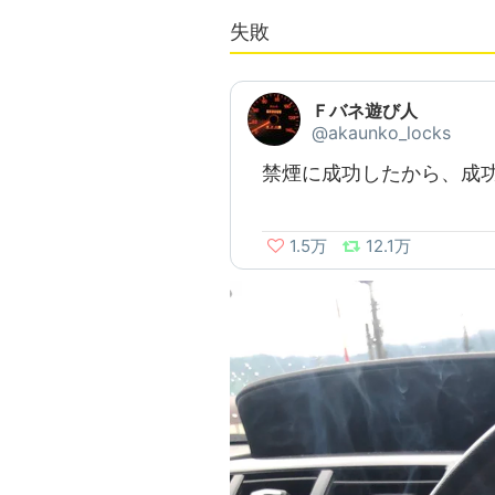
失敗
Ｆバネ遊び人
@akaunko_locks
禁煙に成功したから、成
1.5万
12.1万