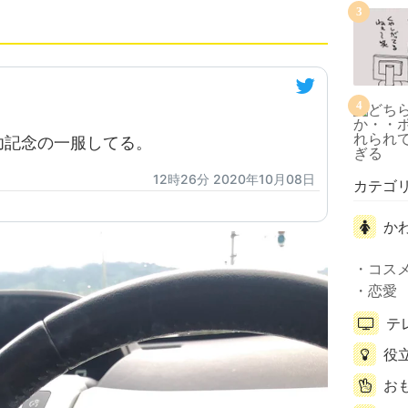
3
4
功記念の一服してる。
12時26分 2020年10月08日
カテゴ
か
コス
恋愛
テ
役
お