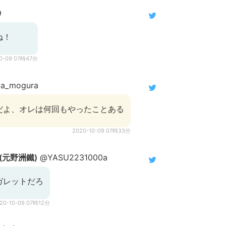
9
ね！
10-09 07時47分
a_mogura
だよ、オレは何回もやったことある
2020-10-09 07時33分
(元野洲鐵)
@YASU2231000a
ガレットだろ
20-10-09 07時12分