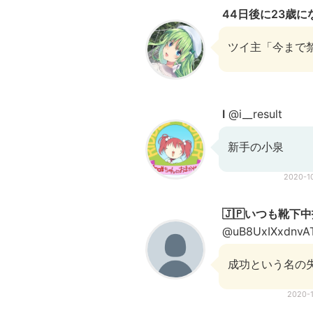
44日後に23歳に
ツイ主「今まで
I
@i__result
新手の小泉
2020-1
🇯🇵いつも靴下中指
@uB8UxIXxdnvA
成功という名の失
2020-