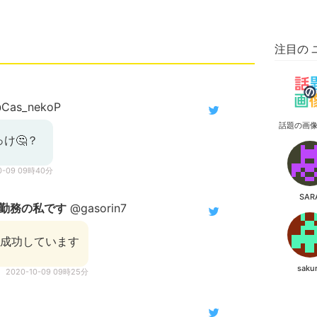
注目の 
Cas_nekoP
話題の画
け🤔？
0-09 09時40分
SAR
勤務の私です
@gasorin7
は成功しています
saku
2020-10-09 09時25分