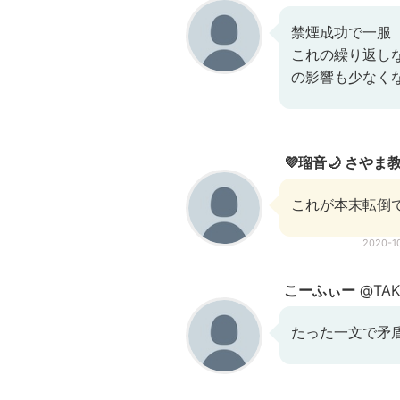
禁煙成功で一服
これの繰り返し
の影響も少なく
💜瑠音🌙 さやま
これが本末転倒
2020-1
こーふぃー
@TAK
たった一文で矛