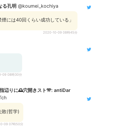
なる孔明
@koumei_kochiya
禁煙には40回くらい成功している」
2020-10-09 08時45分
0-09 08時30分
辺りに🌅穴開きスト🎌: antiDar
Tch
敗(哲学)
10-09 07時50分