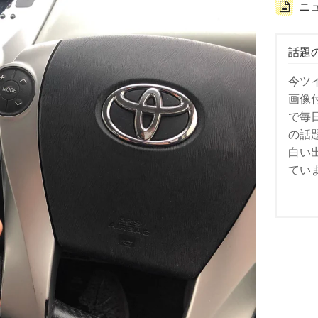
ニ
話題
今ツ
画像
で毎
の話
白い
てい