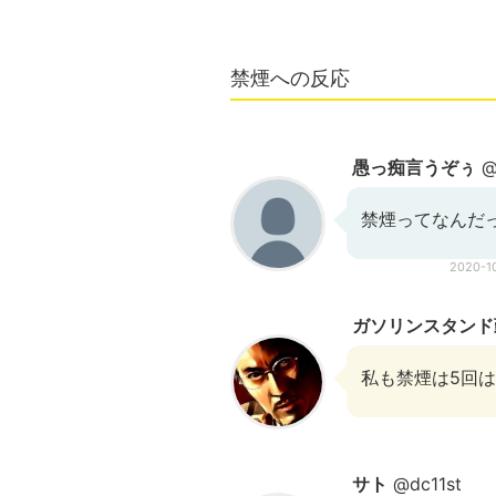
禁煙への反応
愚っ痴言うぞぅ
@
禁煙ってなんだっ
2020-1
ガソリンスタンド
私も禁煙は5回
サト
@dc11st