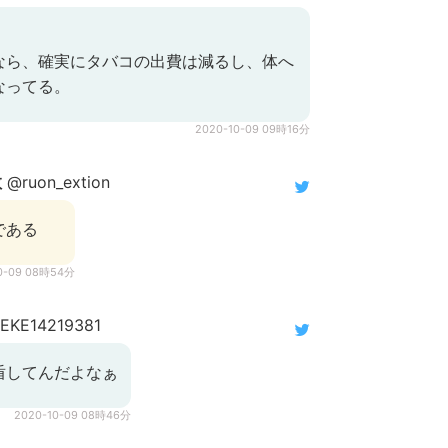
なら、確実にタバコの出費は減るし、体へ
なってる。
2020-10-09 09時16分
教
@ruon_extion
である
0-09 08時54分
EKE14219381
盾してんだよなぁ
2020-10-09 08時46分