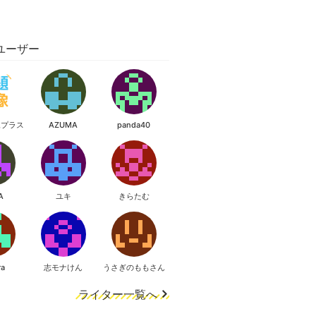
ユーザー
像プラス
AZUMA
panda40
A
ユキ
きらたむ
ra
志モナけん
うさぎのももさん
ライター一覧へ