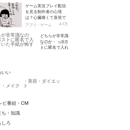
ゲーム実況プレイ配信
を見る制作者の心境
は？心臓痛くて直視で
きなかった！
4.1万
アプリ・ゲーム
どちらが非常識
なのか・・ポス
4.9万
ニュー
トに匿名で入れ
ス
られていた手紙
リ
が怖すぎる
わいい
美容・ダイエッ
メ・メイク
ト
レビ番組・CM
立ち・知識
もしろ