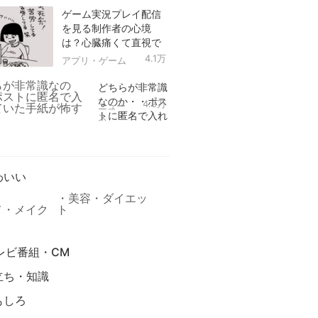
ゲーム実況プレイ配信
を見る制作者の心境
は？心臓痛くて直視で
きなかった！
4.1万
アプリ・ゲーム
どちらが非常識
なのか・・ポス
4.9万
ニュー
トに匿名で入れ
ス
られていた手紙
リ
が怖すぎる
わいい
美容・ダイエッ
メ・メイク
ト
レビ番組・CM
立ち・知識
もしろ