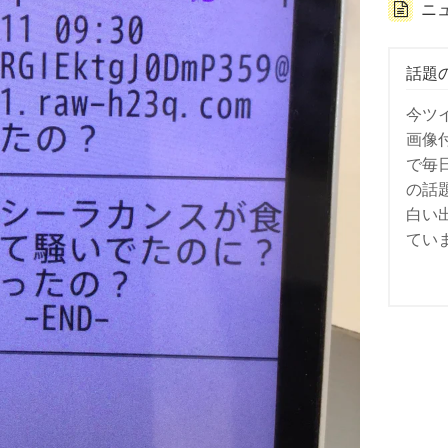
ニ
話題
今ツ
画像
で毎
の話
白い
てい