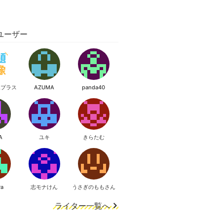
ユーザー
像プラス
AZUMA
panda40
A
ユキ
きらたむ
ra
志モナけん
うさぎのももさん
ライター一覧へ