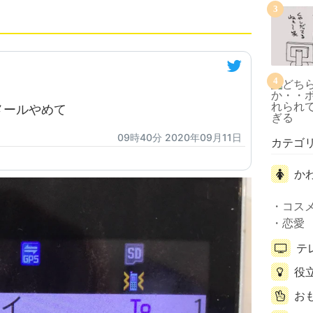
3
4
メールやめて
09時40分 2020年09月11日
カテゴ
か
コス
恋愛
テ
役
お