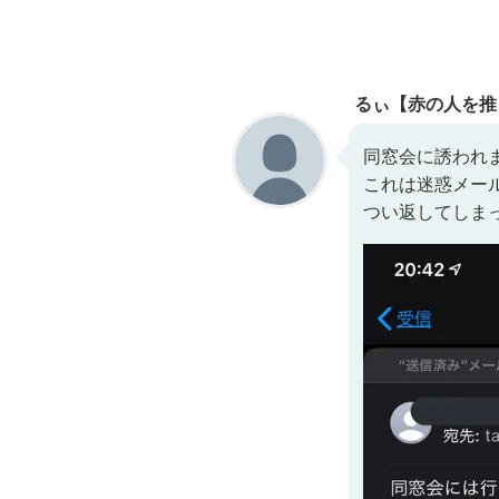
るぃ【赤の人を推
同窓会に誘われ
これは迷惑メー
つい返してしまっ