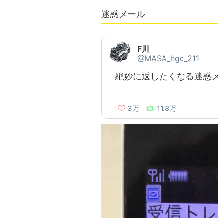
迷惑メール
F川
@MASA_hgc_211
絶妙に返したくなる迷惑
3万
11.8万