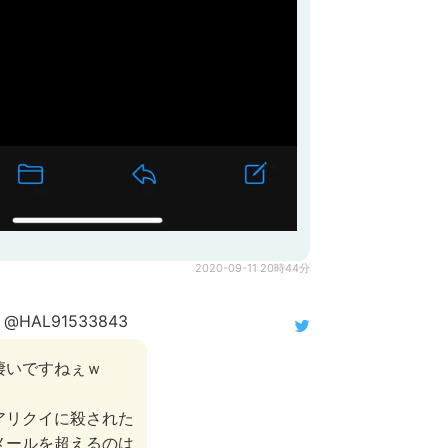
2020-09-11 20時44分
@HAL91533843
凄いですねぇｗ
アリクイに殺された
メールを超えるのは