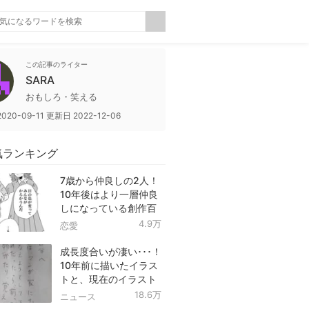
この記事のライター
SARA
おもしろ・笑える
2020-09-11
更新日
2022-12-06
気ランキング
7歳から仲良しの2人！
10年後はより一層仲良
しになっている創作百
合！
4.9万
恋愛
成長度合いが凄い･･･！
10年前に描いたイラス
トと、現在のイラスト
を投稿したツイートが
18.6万
ニュース
話題に！