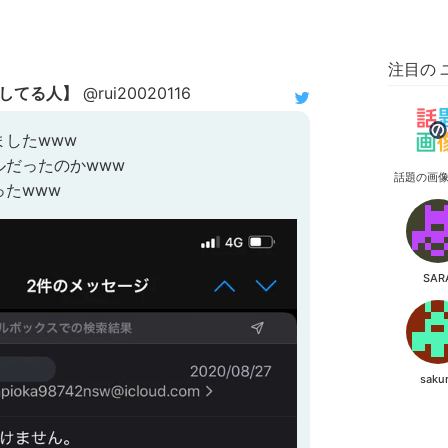
注目の 
してる人】
@rui20020116
ましたwww
ルだったのかwww
話題の画
たwww
SAR
saku