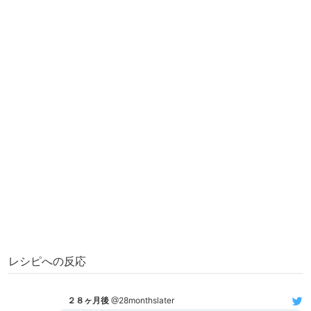
レシピへの反応
２８ヶ月後
@28monthslater