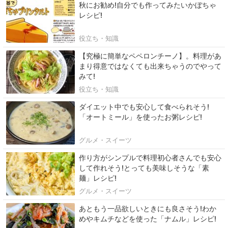
秋にお勧め!自分でも作ってみたいかぼちゃ
レシピ!
役立ち・知識
【究極に簡単なペペロンチーノ】。料理があ
まり得意ではなくても出来ちゃうのでやって
みて!
役立ち・知識
ダイエット中でも安心して食べられそう!
「オートミール」を使ったお粥レシピ!
グルメ・スイーツ
作り方がシンプルで料理初心者さんでも安心
して作れそう!とっても美味しそうな「素
麺」レシピ!
グルメ・スイーツ
あともう一品欲しいときにも良さそう!わか
めやキムチなどを使った「ナムル」レシピ!