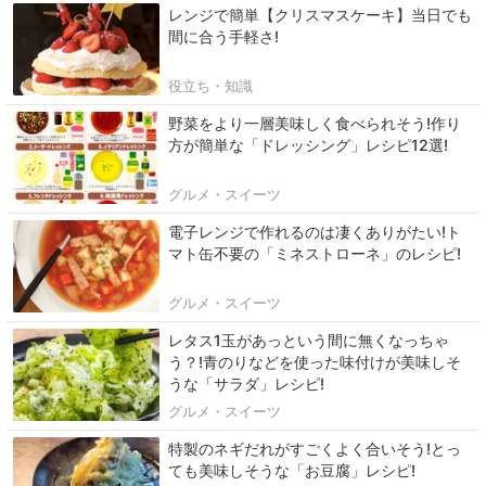
レンジで簡単【クリスマスケーキ】当日でも
間に合う手軽さ!
役立ち・知識
野菜をより一層美味しく食べられそう!作り
方が簡単な「ドレッシング」レシピ12選!
グルメ・スイーツ
電子レンジで作れるのは凄くありがたい!ト
マト缶不要の「ミネストローネ」のレシピ!
グルメ・スイーツ
レタス1玉があっという間に無くなっちゃ
う？!青のりなどを使った味付けが美味しそ
うな「サラダ」レシピ!
グルメ・スイーツ
特製のネギだれがすごくよく合いそう!とっ
ても美味しそうな「お豆腐」レシピ!