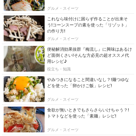
グルメ・スイーツ
これなら味付けに困らず作ることが出来そ
う!コーンスープの素を使った「リゾット」
の作り方!
グルメ・スイーツ
便秘解消効果抜群『梅流し』に興味はあるけ
ど面倒くさい!そんな方必見の超オススメ代
用レシピ♪
役立ち・知識
やみつきになること間違いなし？!麺つゆな
どを使った「卵かけご飯」レシピ!
グルメ・スイーツ
食欲が無いときでもさらさらいけちゃう？!
トマトなどを使った「素麺」レシピ!
グルメ・スイーツ