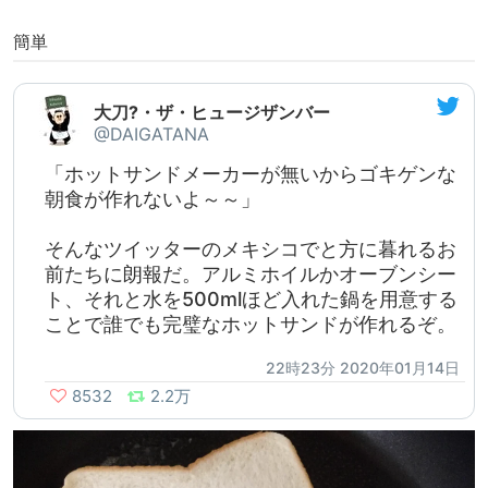
簡単
大刀?・ザ・ヒュージザンバー
@DAIGATANA
「ホットサンドメーカーが無いからゴキゲンな
朝食が作れないよ～～」
そんなツイッターのメキシコでと方に暮れるお
前たちに朗報だ。アルミホイルかオーブンシー
ト、それと水を500mlほど入れた鍋を用意する
ことで誰でも完璧なホットサンドが作れるぞ。
22時23分 2020年01月14日
8532
2.2万