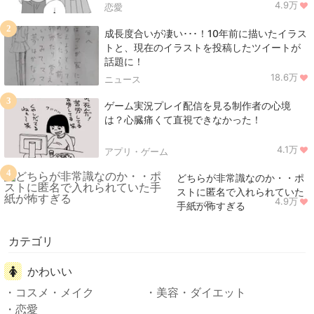
4.9万
恋愛
2
成長度合いが凄い･･･！10年前に描いたイラス
トと、現在のイラストを投稿したツイートが
話題に！
18.6万
ニュース
3
ゲーム実況プレイ配信を見る制作者の心境
は？心臓痛くて直視できなかった！
4.1万
アプリ・ゲーム
4
どちらが非常識なのか・・ポ
ストに匿名で入れられていた
4.9万
ニュース
手紙が怖すぎる
カテゴリ
かわいい
コスメ・メイク
美容・ダイエット
恋愛