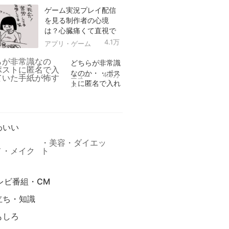
ゲーム実況プレイ配信
を見る制作者の心境
は？心臓痛くて直視で
きなかった！
4.1万
アプリ・ゲーム
どちらが非常識
なのか・・ポス
4.9万
ニュー
トに匿名で入れ
ス
られていた手紙
リ
が怖すぎる
わいい
美容・ダイエッ
メ・メイク
ト
レビ番組・CM
立ち・知識
もしろ