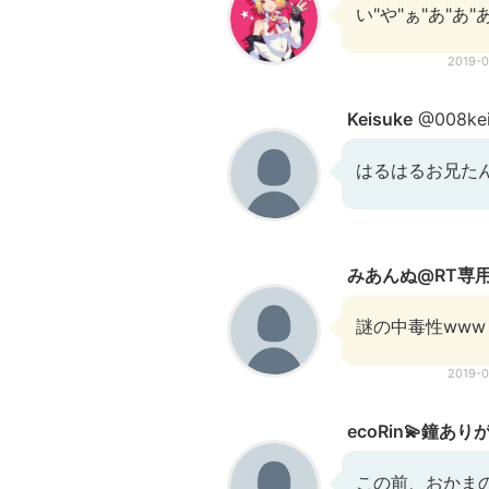
い"や"ぁ"あ"あ"
2019-
Keisuke
@008kei
はるはるお兄たん
みあんぬ@RT専
謎の中毒性www
2019-
ecoRin💫鐘あり
この前、おかま