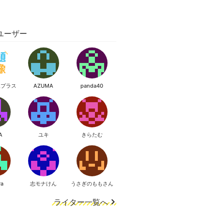
ユーザー
像プラス
AZUMA
panda40
A
ユキ
きらたむ
ra
志モナけん
うさぎのももさん
ライター一覧へ