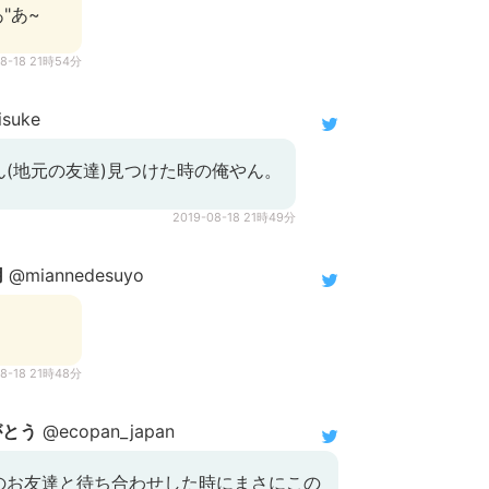
あ"あ~
08-18 21時54分
suke
(地元の友達)見つけた時の俺やん。
2019-08-18 21時49分
用
@miannedesuyo
08-18 21時48分
がとう
@ecopan_japan
のお友達と待ち合わせした時にまさにこの