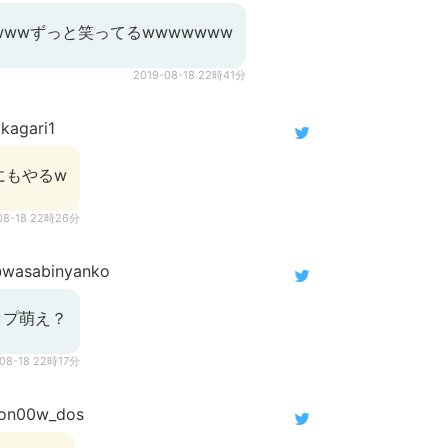
wwwずっと笑ってるwwwwwww
2019-08-18 22時41分
kagari1
にもやるw
08-18 22時26分
wasabinyanko
ップ萌え？
-08-18 22時17分
on00w_dos