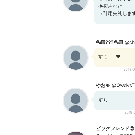
挨拶された。
（引用失礼しま
👼🏻???👼🏻
@ch
すこ……❤
2019-
やお🌵
@QwdvsT
すち
2019-
ビックフレンド@