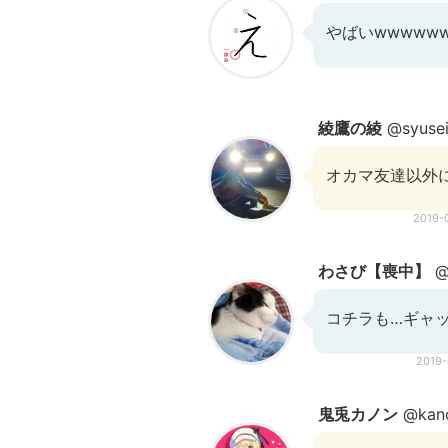
やばいwwwww
綾鷹の綾
@syusei
オカマ友達以外
2019-
わさび【喪中】
@
コチラも…ギャ
2019
鬼兎カノン
@kan