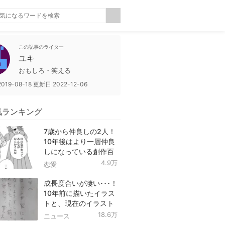
この記事のライター
ユキ
おもしろ・笑える
2019-08-18
更新日
2022-12-06
気ランキング
7歳から仲良しの2人！
10年後はより一層仲良
しになっている創作百
合！
4.9万
恋愛
成長度合いが凄い･･･！
10年前に描いたイラス
トと、現在のイラスト
を投稿したツイートが
18.6万
ニュース
話題に！