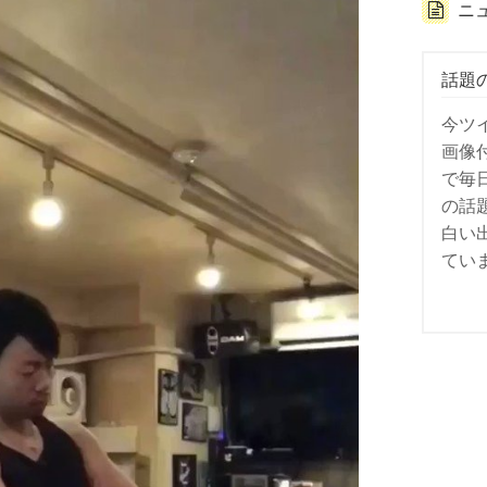
ニ
話題
今ツ
画像
で毎
の話
白い
てい