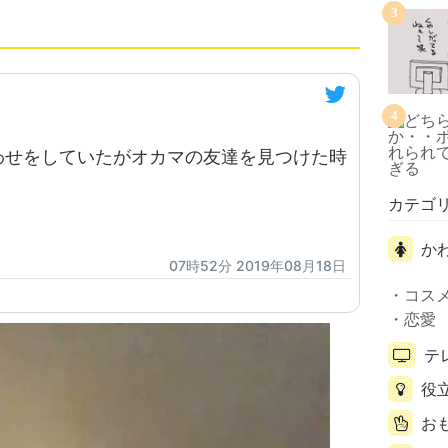
3
4
わせをしていたがオカマの友達を見つけた時
カテゴ
か
07時52分 2019年08月18日
コス
恋愛
テ
役
お