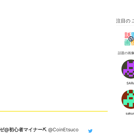
注目の 
話題の画
SAR
saku
ゼ@初心者マイナー⛏️
@CoinEtsuco