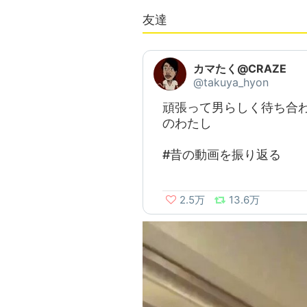
友達
カマたく@CRAZE
@takuya_hyon
頑張って男らしく待ち合
のわたし
#昔の動画を振り返る
2.5万
13.6万