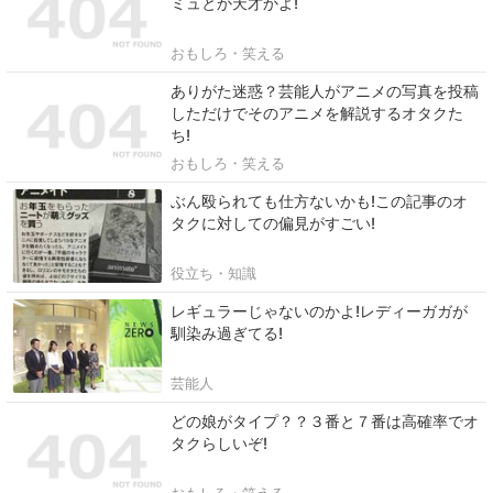
ミュとか天才かよ!
おもしろ・笑える
ありがた迷惑？芸能人がアニメの写真を投稿
しただけでそのアニメを解説するオタクた
ち!
おもしろ・笑える
ぶん殴られても仕方ないかも!この記事のオ
タクに対しての偏見がすごい!
役立ち・知識
レギュラーじゃないのかよ!レディーガガが
馴染み過ぎてる!
芸能人
どの娘がタイプ？？３番と７番は高確率でオ
タクらしいぞ!