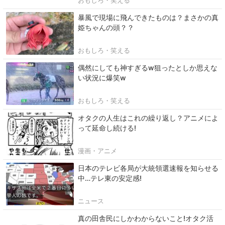
おもしろ・笑える
暴風で現場に飛んできたものは？まさかの真
姫ちゃんの頭？？
おもしろ・笑える
偶然にしても神すぎるw狙ったとしか思えな
い状況に爆笑w
おもしろ・笑える
オタクの人生はこれの繰り返し？アニメによ
って延命し続ける!
漫画・アニメ
日本のテレビ各局が大統領選速報を知らせる
中…テレ東の安定感!
ニュース
真の田舎民にしかわからないこと!オタク活