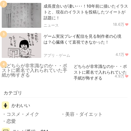
2
成長度合いが凄い･･･！10年前に描いたイラス
トと、現在のイラストを投稿したツイートが
話題に！
18.6万
ニュース
3
ゲーム実況プレイ配信を見る制作者の心境
は？心臓痛くて直視できなかった！
4.1万
アプリ・ゲーム
4
どちらが非常識なのか・・ポ
ストに匿名で入れられていた
4.9万
ニュース
手紙が怖すぎる
カテゴリ
かわいい
コスメ・メイク
美容・ダイエット
恋愛