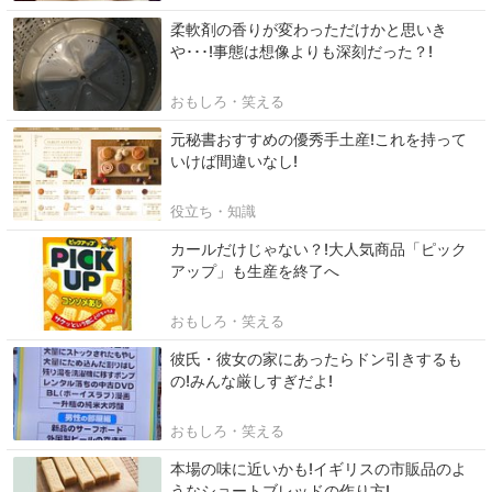
柔軟剤の香りが変わっただけかと思いき
や･･･!事態は想像よりも深刻だった？!
おもしろ・笑える
元秘書おすすめの優秀手土産!これを持って
いけば間違いなし!
役立ち・知識
カールだけじゃない？!大人気商品「ピック
アップ」も生産を終了へ
おもしろ・笑える
彼氏・彼女の家にあったらドン引きするも
の!みんな厳しすぎだよ!
おもしろ・笑える
本場の味に近いかも!イギリスの市販品のよ
うなショートブレッドの作り方!