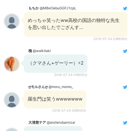
もちか
@MBeOebuGGFJ1zpL
めっちゃ笑ったww高校の国語の独特な先生
を思い出したでござんす…
2019-07-24 03時09分
槐
@walkitaki
（クマさん+ゲーリー）÷2
2019-07-24 01時05分
ღモルさんღ
@moru_momo_
羅生門は笑うwwwwwww
2019-07-24 00時50分
大清楚テア
@aisiterubannzai