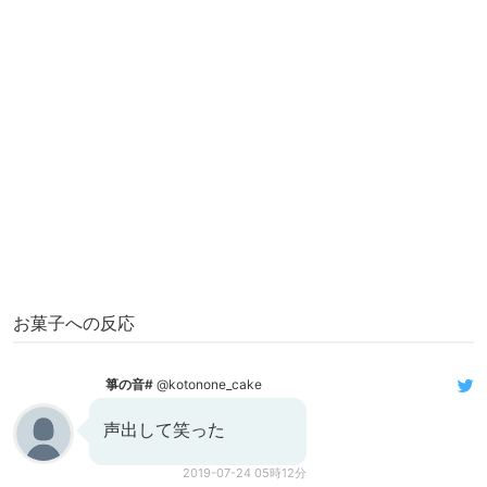
お菓子への反応
箏の音#
@kotonone_cake
声出して笑った
2019-07-24 05時12分