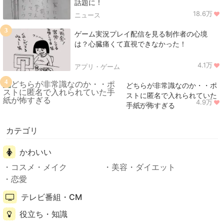
話題に！
18.6万
ニュース
3
ゲーム実況プレイ配信を見る制作者の心境
は？心臓痛くて直視できなかった！
4.1万
アプリ・ゲーム
4
どちらが非常識なのか・・ポ
ストに匿名で入れられていた
4.9万
ニュース
手紙が怖すぎる
カテゴリ
かわいい
コスメ・メイク
美容・ダイエット
恋愛
テレビ番組・CM
役立ち・知識