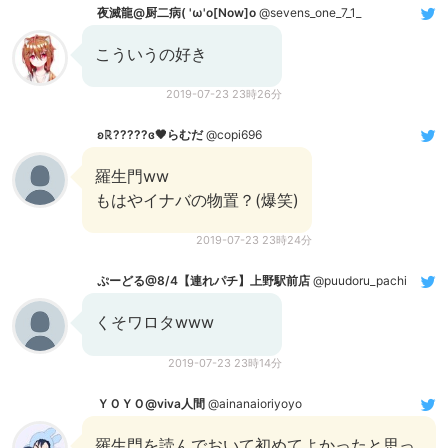
夜滅龍@厨二病( 'ω'o[Now]o
@sevens_one_7_1_
こういうの好き
2019-07-23 23時26分
ʚℝ?????ɞ🖤らむだ
@copi696
羅生門ww
もはやイナバの物置？(爆笑)
2019-07-23 23時24分
ぷーどる@8/4【連れパチ】上野駅前店
@puudoru_pachi
くそワロタwww
2019-07-23 23時14分
ＹＯＹＯ@viva人間
@ainanaioriyoyo
羅生門を読んでおいて初めてよかったと思っ