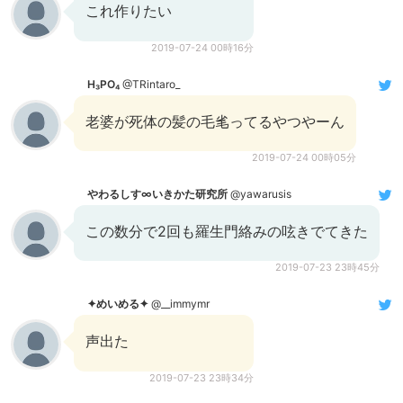
これ作りたい
2019-07-24 00時16分
H₃PO₄
@TRintaro_
老婆が死体の髪の毛毟ってるやつやーん
2019-07-24 00時05分
やわるしす∞いきかた研究所
@yawarusis
この数分で2回も羅生門絡みの呟きでてきた
2019-07-23 23時45分
✦めいめる✦
@__immymr
声出た
2019-07-23 23時34分