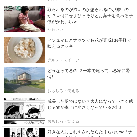
取られるのが怖いのか怒られるのが怖いの
か？ｗ何にせよひっそりとお菓子を食べる子
供がかわいいｗ
かわいい
マシュマロとナッツでお花が完成! お手軽で
映えるクッキー
グルメ・スイーツ
どうなってるの!？一本で建っている家に驚
愕!
おもしろ・笑える
成長した訳ではない？大人になって小さく感
じる物が本当に小さくなっているお話!
おもしろ・笑える
好きな人にこれをされたらたまらないw「チ