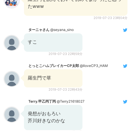
たwww
2019-07-23 23時04分
ターニャさん
@seyana_sino
すこ
2019-07-23 22時59分
とっとこハムブレイカーCP太郎
@IloveCP3_HAM
羅生門で草
2019-07-23 22時43分
Terry.甲乙丙丁丙
@Terry21618027
発想がおもろい
芥川好きなのかな