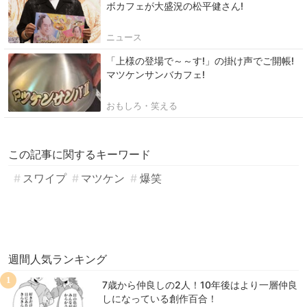
ボカフェが大盛況の松平健さん!
ニュース
「上様の登場で～～す!」の掛け声でご開帳!
マツケンサンバカフェ!
おもしろ・笑える
この記事に関するキーワード
スワイプ
マツケン
爆笑
週間人気ランキング
1
7歳から仲良しの2人！10年後はより一層仲良
しになっている創作百合！