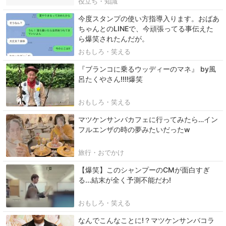
役立ち・知識
今度スタンプの使い方指導入ります。おばあ
ちゃんとのLINEで、今頑張ってる事伝えた
ら爆笑されたんだが。
おもしろ・笑える
『ブランコに乗るウッディーのマネ』 by風
呂たくやさん!!!!爆笑
おもしろ・笑える
マツケンサンバカフェに行ってみたら…イン
フルエンザの時の夢みたいだったw
旅行・おでかけ
【爆笑】このシャンプーのCMが面白すぎ
る...結末が全く予測不能だわ!
おもしろ・笑える
なんでこんなことに!？マツケンサンバコラ