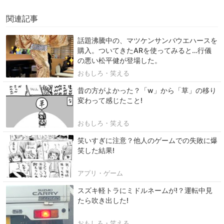
関連記事
話題沸騰中の、マツケンサンバウエハースを
購入。ついてきたARを使ってみると…行儀
の悪い松平健が登場した。
おもしろ・笑える
昔の方がよかった？「w」から「草」の移り
変わって感じたこと!
おもしろ・笑える
笑いすぎに注意？他人のゲームでの失敗に爆
笑した結果!
アプリ・ゲーム
スズキ軽トラにミドルネームが!？運転中見
たら吹き出した!
おもしろ・笑える