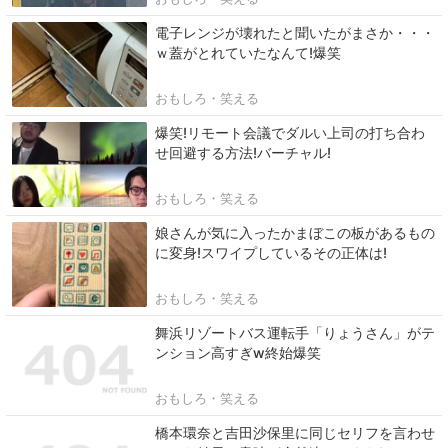
電子レンジが壊れたと聞いたがまさか・・・
ｗ蓋がとれていたなんて!爆笑
おもしろ・笑える
爆笑!リモート会議でダルい上司の打ち合わ
せ回避する方法!バーチャル!
おもしろ・笑える
娘さんが気に入ったかまぼこの板があるもの
に変身!スワイプしているその正体は!
おもしろ・笑える
舞浜リゾートバス運転手「りょうさん」がテ
ンション高すぎw終始爆笑
おもしろ・笑える
橋本環奈と吉田沙保里に同じセリフを言わせ