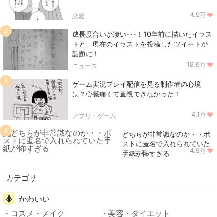
4.9万
恋愛
2
成長度合いが凄い･･･！10年前に描いたイラス
トと、現在のイラストを投稿したツイートが
話題に！
18.6万
ニュース
3
ゲーム実況プレイ配信を見る制作者の心境
は？心臓痛くて直視できなかった！
4.1万
アプリ・ゲーム
4
どちらが非常識なのか・・ポ
ストに匿名で入れられていた
4.9万
ニュース
手紙が怖すぎる
カテゴリ
かわいい
コスメ・メイク
美容・ダイエット