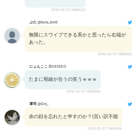
2019-02-27 16時42分
ぶた
@buta_botti
無限にスワイプできる系かと思ったら右端が
あった。
2019-02-27 16時06分
にょんここ
@2455DG
たまに視線が合うの笑うｗｗｗ
2019-02-27 15時39分
軍司
@Gnj_
余の顔を忘れたと申すのか？(言い訳不能
2019-02-27 13時34分