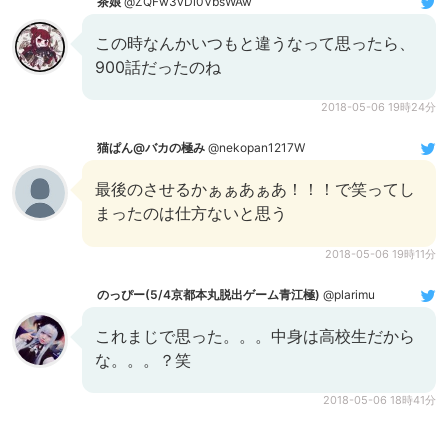
茶娘
@ZQFw3vDl0VbsWAw
この時なんかいつもと違うなって思ったら、
900話だったのね
2018-05-06 19時24分
猫ぱん@バカの極み
@nekopan1217W
最後のさせるかぁぁあぁあ！！！で笑ってし
まったのは仕方ないと思う
2018-05-06 19時11分
のっぴー(5/4京都本丸脱出ゲーム青江極)
@plarimu
これまじで思った。。。中身は高校生だから
な。。。？笑
2018-05-06 18時41分