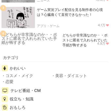
ニュース
3
ゲーム実況プレイ配信を見る制作者の心境
は？心臓痛くて直視できなかった！
4.1万
アプリ・ゲーム
4
どちらが非常識なのか・・ポ
ストに匿名で入れられていた
4.9万
ニュース
手紙が怖すぎる
カテゴリ
かわいい
コスメ・メイク
美容・ダイエット
恋愛
テレビ番組・CM
役立ち・知識
おもしろ