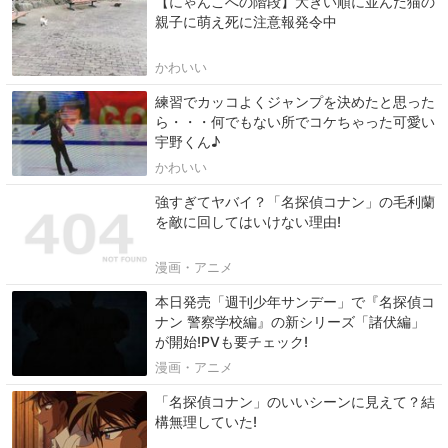
【にゃんこへの階段】大きい順に並んだ猫の
親子に萌え死に注意報発令中
かわいい
練習でカッコよくジャンプを決めたと思った
ら・・・何でもない所でコケちゃった可愛い
宇野くん♪
かわいい
強すぎてヤバイ？「名探偵コナン」の毛利蘭
を敵に回してはいけない理由!
漫画・アニメ
本日発売「週刊少年サンデー」で『名探偵コ
ナン 警察学校編』の新シリーズ「諸伏編」
が開始!PVも要チェック!
漫画・アニメ
「名探偵コナン」のいいシーンに見えて？結
構無理していた!