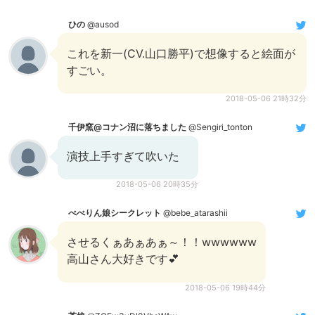
ひの
@ausod
これを新一(CV.山口勝平)で想像すると絵面が
すごい。
2018-05-06 21時32分
千伊窯@コナン沼に落ちました
@Sengiri_tonton
演技上手すぎて吹いた
2018-05-06 20時35分
べべりん娘シークレット
@bebe_atarashii
させるくぁあぁあぁ～！！wwwwww
高山さん大好きです💕
2018-05-06 19時44分