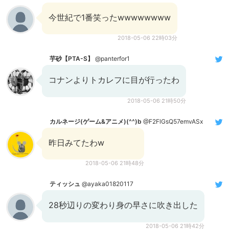
今世紀で1番笑ったwwwwwwww
2018-05-06 22時03分
芋砂【PTA-S】
@panterfor1
コナンよりトカレフに目が行ったわ
2018-05-06 21時50分
カルネージ(ゲーム&アニメ)(^^)b
@F2FlGsQ57emvASx
昨日みてたわw
2018-05-06 21時48分
ティッシュ
@ayaka01820117
28秒辺りの変わり身の早さに吹き出した
2018-05-06 21時42分