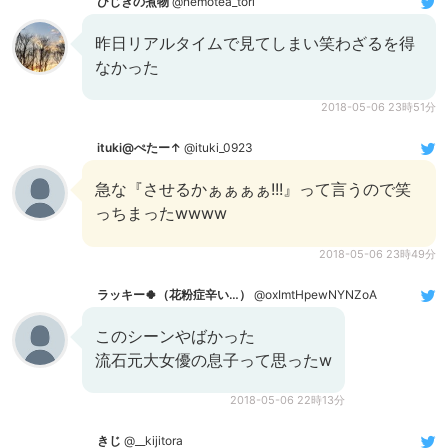
ひじきの煮物
@nemotea_tori
昨日リアルタイムで見てしまい笑わざるを得
なかった
2018-05-06 23時51分
ituki@ぺたー↑
@ituki_0923
急な『させるかぁぁぁぁ!!!』って言うので笑
っちまったwwww
2018-05-06 23時49分
ラッキー🍀（花粉症辛い…）
@oxImtHpewNYNZoA
このシーンやばかった
流石元大女優の息子って思ったw
2018-05-06 22時13分
きじ
@__kijitora