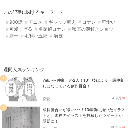
この記事に関するキーワード
900話
アニメ
ギャップ萌え
コナン
可愛い
可愛すぎる
名探偵コナン
密室の謎解きショウ
新一
毛利小五郎
演技
週間人気ランキング
1
7歳から仲良しの2人！10年後はより一層仲良
しになっている創作百合！
4.9万
恋愛
2
成長度合いが凄い･･･！10年前に描いたイラス
トと、現在のイラストを投稿したツイートが
話題に！
18.6万