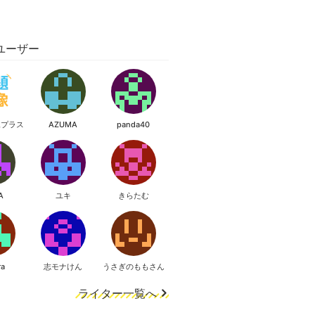
ユーザー
像プラス
AZUMA
panda40
A
ユキ
きらたむ
ra
志モナけん
うさぎのももさん
ライター一覧へ