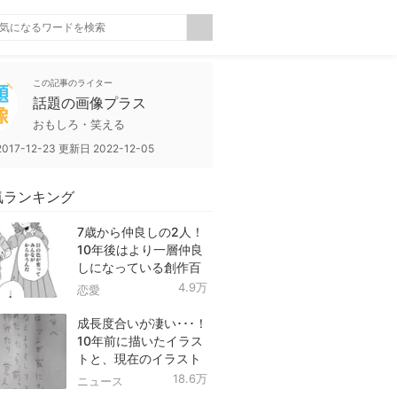
この記事のライター
話題の画像プラス
おもしろ・笑える
2017-12-23
更新日
2022-12-05
気ランキング
7歳から仲良しの2人！
10年後はより一層仲良
しになっている創作百
合！
4.9万
恋愛
成長度合いが凄い･･･！
10年前に描いたイラス
トと、現在のイラスト
を投稿したツイートが
18.6万
ニュース
話題に！