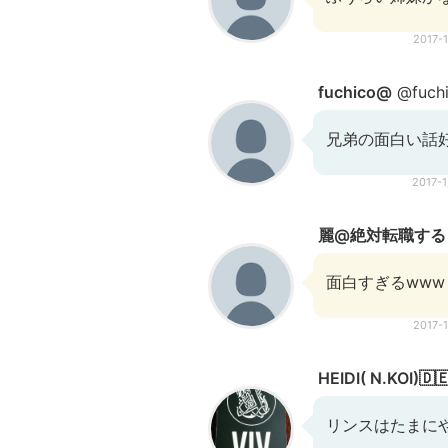
2017-
fuchico@
@fuchi
兄弟の面白い話
2017-
麗@絶対転職する
面白すぎるwww
2017-
HEIDI( N.KOI)🇩
リンスはたまに