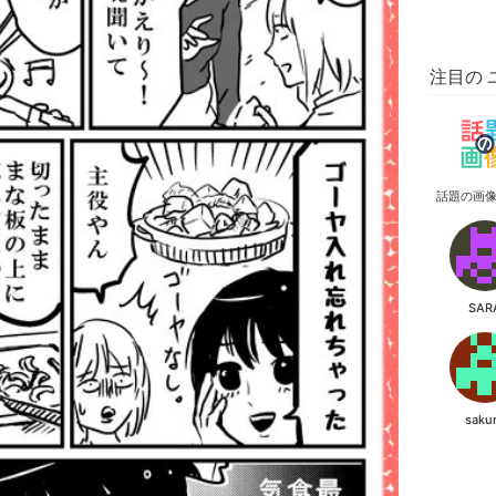
注目の 
話題の画
SAR
saku