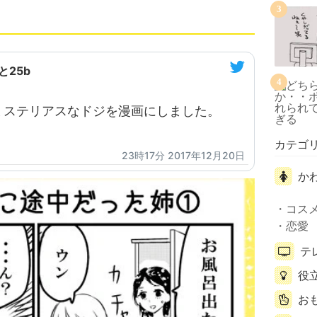
3
と25b
4
ミステリアスなドジを漫画にしました。
カテゴ
23時17分 2017年12月20日
か
コス
恋愛
テ
役
お