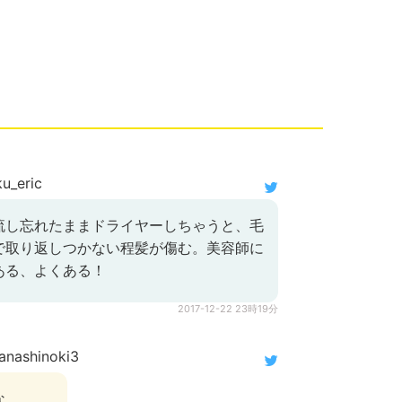
u_eric
流し忘れたままドライヤーしちゃうと、毛
で取り返しつかない程髪が傷む。美容師に
ある、よくある！
2017-12-22 23時19分
nashinoki3
な