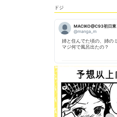
ドジ
MACIKO@C93初日東
@manga_m
姉と住んでた頃の、姉の
マジ何で風呂出たの？