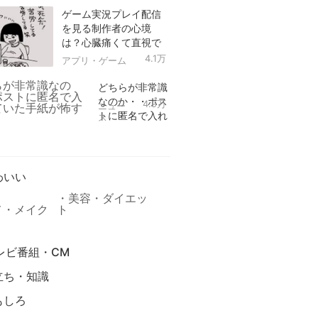
ゲーム実況プレイ配信
を見る制作者の心境
は？心臓痛くて直視で
きなかった！
4.1万
アプリ・ゲーム
どちらが非常識
なのか・・ポス
4.9万
ニュー
トに匿名で入れ
ス
られていた手紙
リ
が怖すぎる
わいい
美容・ダイエッ
メ・メイク
ト
レビ番組・CM
立ち・知識
もしろ