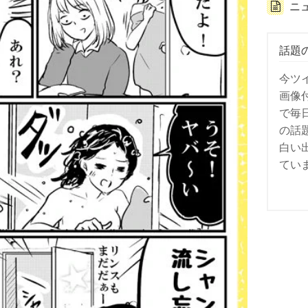
ニ
話題
今ツ
画像
で毎
の話
白い
てい