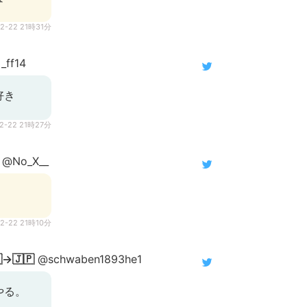
12-22 21時31分
_ff14
好き
12-22 21時27分
@No_X__
12-22 21時10分
🇪→🇯🇵
@schwaben1893he1
やる。