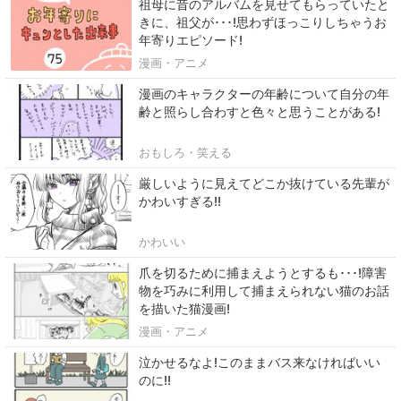
祖母に昔のアルバムを見せてもらっていたと
きに、祖父が･･･!思わずほっこりしちゃうお
年寄りエピソード!
漫画・アニメ
漫画のキャラクターの年齢について自分の年
齢と照らし合わすと色々と思うことがある!
おもしろ・笑える
厳しいように見えてどこか抜けている先輩が
かわいすぎる!!
かわいい
爪を切るために捕まえようとするも･･･!障害
物を巧みに利用して捕まえられない猫のお話
を描いた猫漫画!
漫画・アニメ
泣かせるなよ!このままバス来なければいい
のに!!