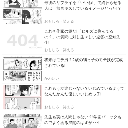
最後のリプライを「いいね!」で終わらせる
人は、無言キスしているイメージだった!？
おもしろ・笑える
これぞ作家の鏡だ!「ヒルズに住んでる
の？」の質問に対し生々しい返答の空知先
生!
おもしろ・笑える
将来はモテ男？2歳の甥っ子のモテ技が完成
されている!
かわいい
これもう友達じゃない？いじめているようで
なんだかんだ優しいいじめっ子!
おもしろ・笑える
先生も実は人間じゃない？!学園パニックも
のでよくある展開のはずが･･･!