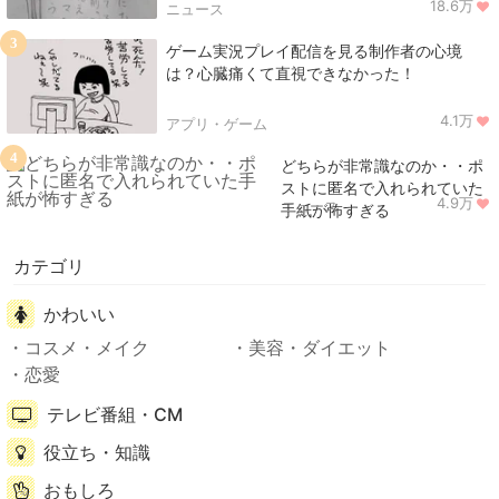
18.6万
ニュース
3
ゲーム実況プレイ配信を見る制作者の心境
は？心臓痛くて直視できなかった！
4.1万
アプリ・ゲーム
4
どちらが非常識なのか・・ポ
ストに匿名で入れられていた
4.9万
ニュース
手紙が怖すぎる
カテゴリ
かわいい
コスメ・メイク
美容・ダイエット
恋愛
テレビ番組・CM
役立ち・知識
おもしろ