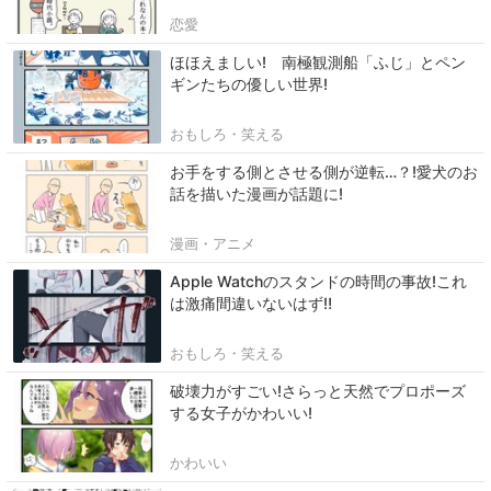
恋愛
ほほえましい! 南極観測船「ふじ」とペン
ギンたちの優しい世界!
おもしろ・笑える
お手をする側とさせる側が逆転…？!愛犬のお
話を描いた漫画が話題に!
漫画・アニメ
Apple Watchのスタンドの時間の事故!これ
は激痛間違いないはず‼
おもしろ・笑える
破壊力がすごい!さらっと天然でプロポーズ
する女子がかわいい!
かわいい