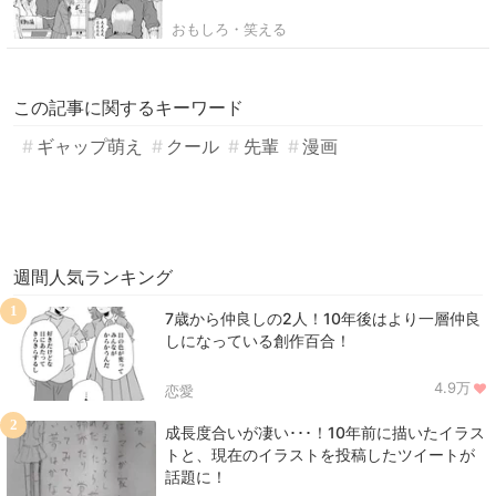
おもしろ・笑える
この記事に関するキーワード
ギャップ萌え
クール
先輩
漫画
週間人気ランキング
1
7歳から仲良しの2人！10年後はより一層仲良
しになっている創作百合！
4.9万
恋愛
2
成長度合いが凄い･･･！10年前に描いたイラス
トと、現在のイラストを投稿したツイートが
話題に！