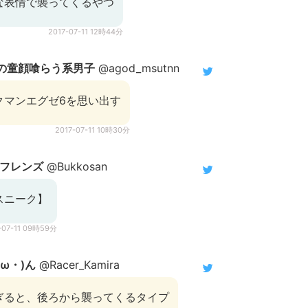
な表情で襲ってくるやつ
2017-07-11 12時44分
女の童顔喰らう系男子
@agod_msutnn
クマンエグゼ6を思い出す
2017-07-11 10時30分
いフレンズ
@Bukkosan
スニーク】
-07-11 09時59分
ω・)ん
@Racer_Kamira
ぎると、後ろから襲ってくるタイプ