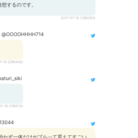
連想するのです。
2017-07-10 23時28分
@OOOOHHHH714
07-10 22時44分
turi_siki
07-10 21時51分
13044
は動かず一体だけがブルって震えてすごい