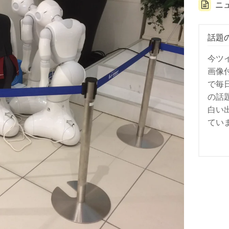
ニ
話題
今ツ
画像
で毎
の話
白い
てい