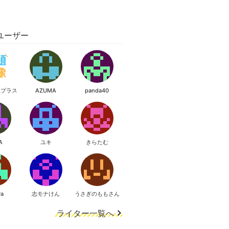
ユーザー
像プラス
AZUMA
panda40
A
ユキ
きらたむ
ra
志モナけん
うさぎのももさん
ライター一覧へ