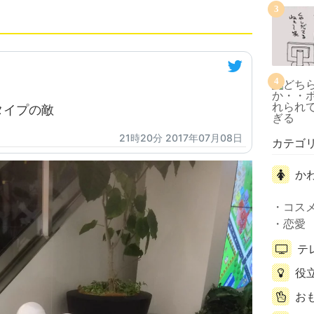
3
4
タイプの敵
21時20分 2017年07月08日
カテゴ
か
コス
恋愛
テ
役
お