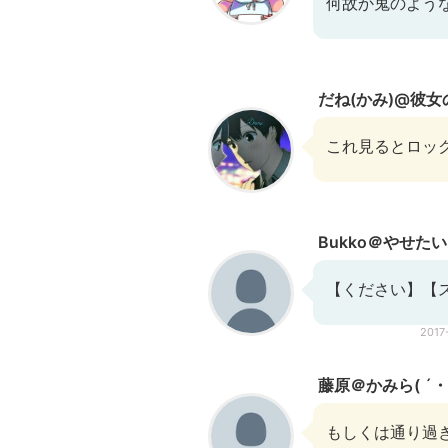
何故か鬼のよう
だね(かみ)@彼
これ見るとロッ
Bukko＠やせた
【ください】【
2017
藤原＠かみら( ´・
もしくは通り過