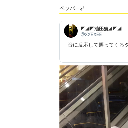
ペッパー君
◤◢◤油圧猫◢◤◢
@XXEXEE
音に反応して襲ってくる