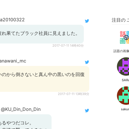
a20100322
注目の 
疲れ果てたブラック社員に見えました。
2017-07-11 14時40分
話題の画
nawani_mc
いのから倒さないと真ん中の黒いのを回復
SAR
2017-07-11 13時39分
@KU_Din_Don_Din
saku
あるやつだコレ。