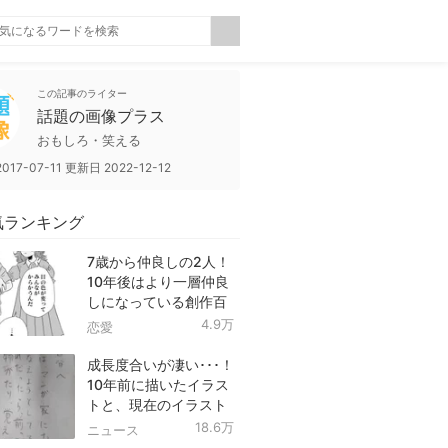
この記事のライター
話題の画像プラス
おもしろ・笑える
2017-07-11
更新日
2022-12-12
気ランキング
7歳から仲良しの2人！
10年後はより一層仲良
しになっている創作百
合！
4.9万
恋愛
成長度合いが凄い･･･！
10年前に描いたイラス
トと、現在のイラスト
を投稿したツイートが
18.6万
ニュース
話題に！