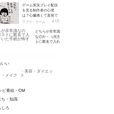
ゲーム実況プレイ配信
を見る制作者の心境
は？心臓痛くて直視で
きなかった！
4.1万
アプリ・ゲーム
どちらが非常識
なのか・・ポス
4.9万
ニュー
トに匿名で入れ
ス
られていた手紙
リ
が怖すぎる
わいい
美容・ダイエッ
メ・メイク
ト
レビ番組・CM
立ち・知識
もしろ