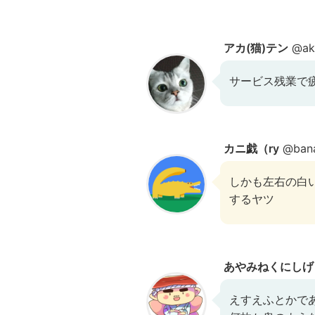
アカ(猫)テン
@ak
サービス残業で
カニ戯（ry
@bana
しかも左右の白
するヤツ
あやみねくにしげ
えすえふとかで