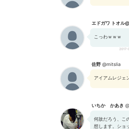
エドガワ トオル
こっわｗｗｗ
2017-
佐野
@mitslia
アイアムレジェ
いちか かあき
@i
何故だろう、こ
想します。ショ