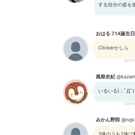
する自分の姿を
おはる 7.14誕生日
Clickerかしら
2017-
風祭史紀
@kazama
いるいる(；ﾟДﾟ)
2017-
みかん野郎
@nqk
3体のうち2体