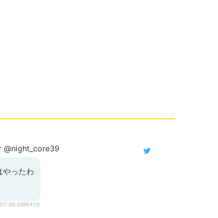
ケ
@night_core39
はやったわ
-07-06 09時41分