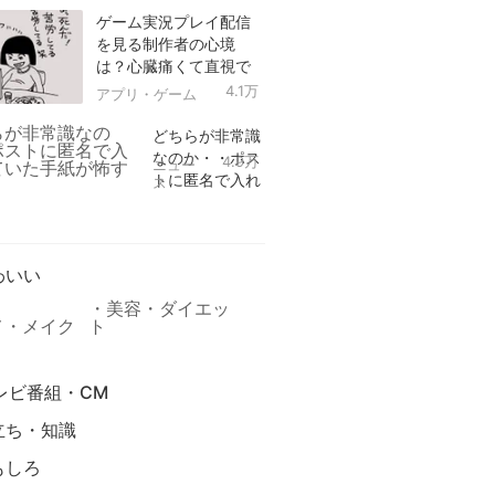
ゲーム実況プレイ配信
を見る制作者の心境
は？心臓痛くて直視で
きなかった！
4.1万
アプリ・ゲーム
どちらが非常識
なのか・・ポス
4.9万
ニュー
トに匿名で入れ
ス
られていた手紙
リ
が怖すぎる
わいい
美容・ダイエッ
メ・メイク
ト
レビ番組・CM
立ち・知識
もしろ