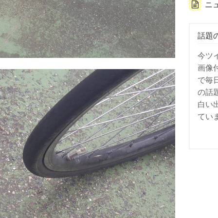
ニ
話題
今ツ
画像
で毎
の話
白い
てい