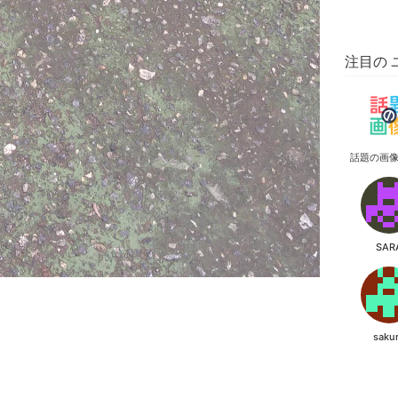
注目の 
話題の画
SAR
saku