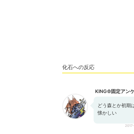
化石への反応
KING♔固定アン
どう森とか初期
懐かしい
2017