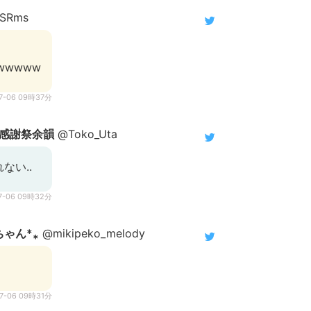
_SRms
wwwww
07-06 09時37分
ナ感謝祭余韻
@Toko_Uta
ない..
07-06 09時32分
ちゃん*⁎
@mikipeko_melody
07-06 09時31分