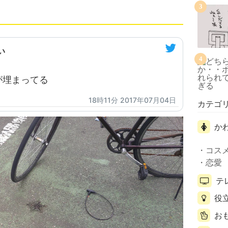
3
い
4
が埋まってる
18時11分 2017年07月04日
カテゴ
か
コス
恋愛
テ
役
お