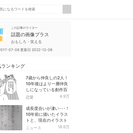
この記事のライター
話題の画像プラス
おもしろ・笑える
2017-07-06
更新日
2022-12-08
気ランキング
7歳から仲良しの2人！
10年後はより一層仲良
しになっている創作百
合！
4.9万
恋愛
成長度合いが凄い･･･！
10年前に描いたイラス
トと、現在のイラスト
を投稿したツイートが
18.6万
ニュース
話題に！