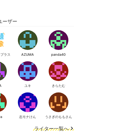
ユーザー
像プラス
AZUMA
panda40
A
ユキ
きらたむ
ra
志モナけん
うさぎのももさん
ライター一覧へ