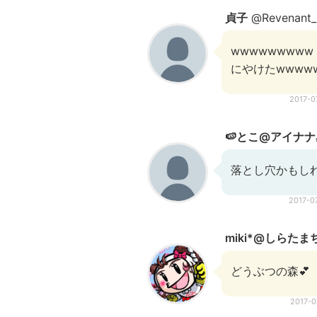
貞子
@Revenant
wwwwwwwww
にやけたwwww
2017-
🍉とこ@アイナ
落とし穴かもしれ
2017-
miki*@しらたま
どうぶつの森💕
2017-