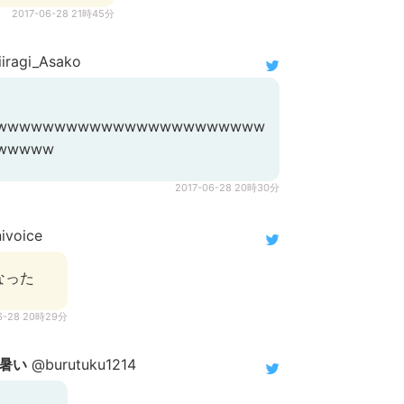
2017-06-28 21時45分
iragi_Asako
wwwwwwwwwwwwwwwwwwwwwww
wwwww
2017-06-28 20時30分
ivoice
なった
6-28 20時29分
暑い
@burutuku1214