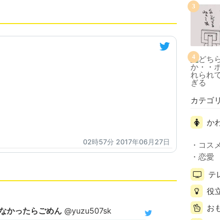
3
4
カテゴ
か
02時57分 2017年06月27日
コス
恋愛
テ
役
お
なかったらごめん
@yuzu507sk