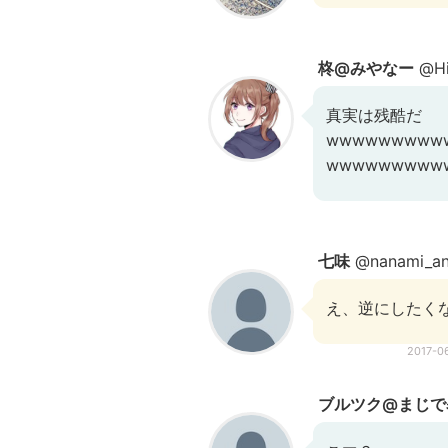
柊@みやなー
@Hi
真実は残酷だ
wwwwwwwww
wwwwwwwww
七味
@nanami_an
え、逆にしたく
2017-0
ブルツク@まじで