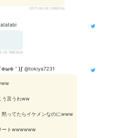
2017-06-28 20時05分
tatabi
06-28 19時36分
⊙ω⊙｀)ʃ
@tokiya7231
ww
こう言うわww
。黙ってたらイケメンなのにwww
ートwwwwww