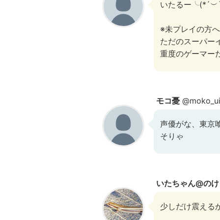
いたるー╰(*´︶`
※未プレイの方
ただのスーパー
重度のゲーマー
モコ憂
@moko_u
声優がな、東京
そりゃ
いたちゃん@のけ
少しだけ震えるか