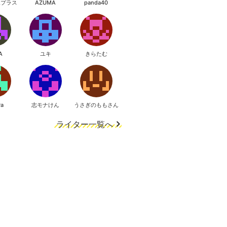
像プラス
AZUMA
panda40
A
ユキ
きらたむ
ra
志モナけん
うさぎのももさん
ライター一覧へ