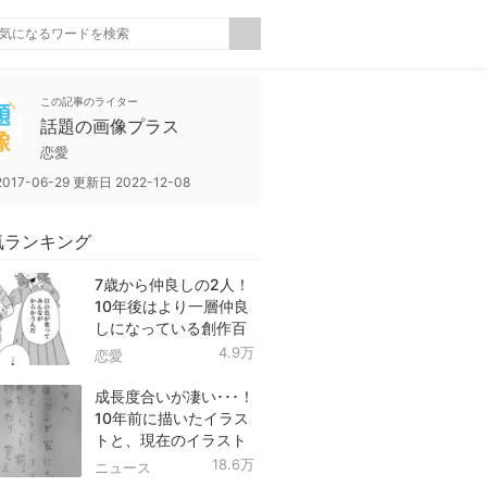
この記事のライター
話題の画像プラス
恋愛
2017-06-29
更新日
2022-12-08
気ランキング
7歳から仲良しの2人！
10年後はより一層仲良
しになっている創作百
合！
4.9万
恋愛
成長度合いが凄い･･･！
10年前に描いたイラス
トと、現在のイラスト
を投稿したツイートが
18.6万
ニュース
話題に！