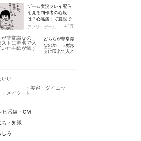
ゲーム実況プレイ配信
を見る制作者の心境
は？心臓痛くて直視で
きなかった！
4.1万
アプリ・ゲーム
どちらが非常識
なのか・・ポス
4.9万
ニュー
トに匿名で入れ
ス
られていた手紙
リ
が怖すぎる
わいい
美容・ダイエッ
メ・メイク
ト
レビ番組・CM
立ち・知識
もしろ