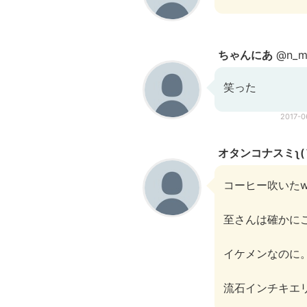
ちゃんにあ
@n_ma
笑った
2017-
オタンコナスミʅ(´
コーヒー吹いたw
至さんは確かに
イケメンなのに
流石インチキエリ