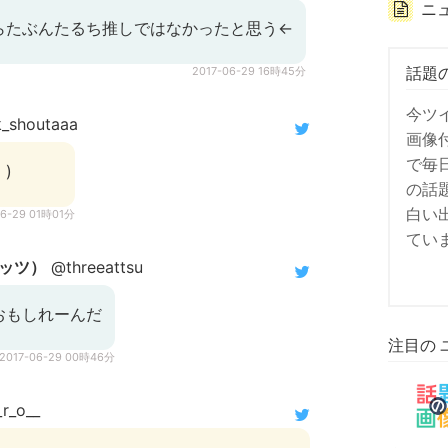
ニ
らたぶんたるち推しではなかったと思う←
話題
2017-06-29 16時45分
今ツ
_shoutaaa
画像
で毎
)
の話
白い
06-29 01時01分
てい
ッツ）
@threeattsu
おもしれーんだ
注目の 
2017-06-29 00時46分
r_o__