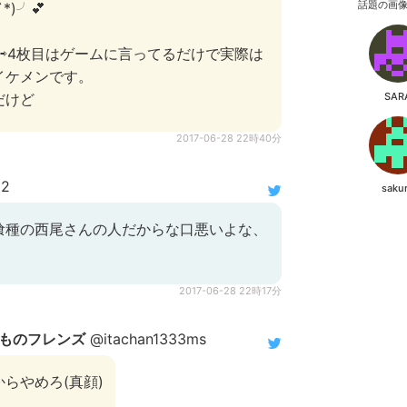
話題の画
*)╯💕
へ⇨4枚目はゲームに言ってるだけで実際は
イケメンです。
だけど
SAR
2017-06-28 22時40分
i2
saku
喰種の西尾さんの人だからな口悪いよな、
2017-06-28 22時17分
ものフレンズ
@itachan1333ms
らやめろ(真顔)