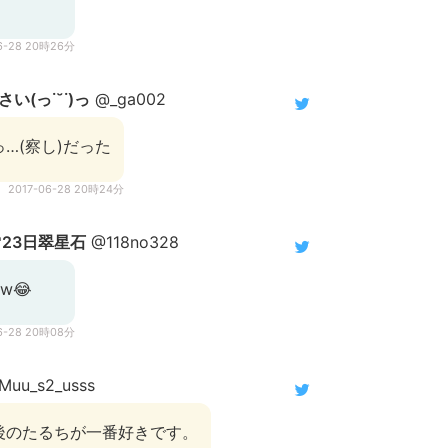
6-28 20時26分
い(っ˙˘˙)っ
@_ga002
…(察し)だった
2017-06-28 20時24分
23日翠星石
@118no328
w😂
6-28 20時08分
uu_s2_usss
後のたるちが一番好きです。