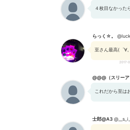
４枚目なかった
らっく☆。
@luck
至さん最高(゜∀。
2017-
@@@（スリーア
これだから至は
士郎@A3
@__s_i_