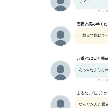
こマ？
2017-0
朝夜@病みﾊﾙくださ
一枚目で既にあっ
八重@22日不動
んっwたまらんw
2017-0
まるな。(むぅ)
@M
なんだかんだ最