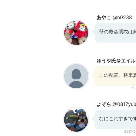
あやこ
@n0238
壁の救命胴衣は
ゆうや氏＠エイル
この配置、将来真
20
よぞら
@0817yuid
なにこれすきで
2017-