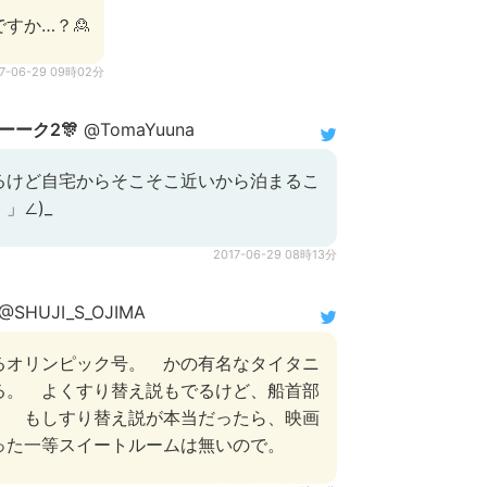
すか…？🙎
17-06-29 09時02分
ーク2🎊
@TomaYuuna
るけど自宅からそこそこ近いから泊まるこ
 」∠)_
2017-06-29 08時13分
@SHUJI_S_OJIMA
るオリンピック号。 かの有名なタイタニ
る。 よくすり替え説もでるけど、船首部
。 もしすり替え説が本当だったら、映画
った一等スイートルームは無いので。