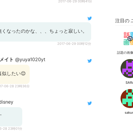
2017-06-29 00時41分
注目の 
無くなったのかな、、、ちょっと寂しい。
2017-06-29 00時12分
話題の画
メイト
@yuya1020yt
似したい😌
SAR
17-06-28 23時36分
isney
saku
す
06-28 23時01分