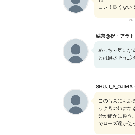
コレ！良くないで
20
結奈@祝・アラトー
めっちゃ気にな
とは無さそう_(:3
SHUJI_S_OJIMA
この写真にもあ
ック号の姉にな
分が確かに違う
でローズ達が使