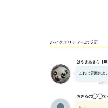
ハイクオリティへの反応
はやまあきら【世
これは雰囲気よ
2017-
おさるの◯◯て
ね～