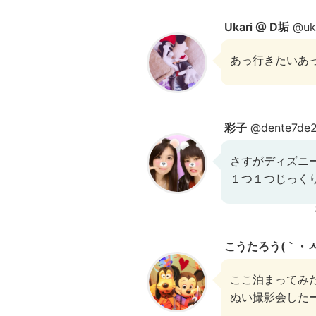
Ukari @ D垢
@ukr
あっ行きたいあ
彩子
@dente7de2
さすがディズニー
１つ１つじっくり見
こうたろう(｀・ㅅ
ここ泊まってみ
ぬい撮影会した