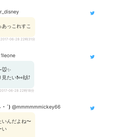
_disney
っあっこれすこ
2017-06-28 22時31分
1leone
🐭✨
たい❗👀🙌⤴️
2017-06-28 22時18分
・´)
@mmmmmmickey66
たいんだよね〜
ーい