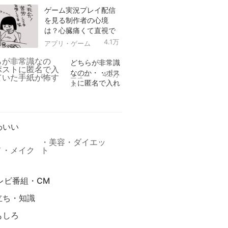
ゲーム実況プレイ配信
を見る制作者の心境
は？心臓痛くて直視で
きなかった！
4.1万
アプリ・ゲーム
どちらが非常識
なのか・・ポス
4.9万
ニュー
トに匿名で入れ
ス
られていた手紙
リ
が怖すぎる
わいい
美容・ダイエッ
メ・メイク
ト
レビ番組・CM
立ち・知識
もしろ