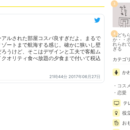
3
4
ーアルされた部屋コスパ良すぎだよ。まるで
リゾートまで航海する感じ。確かに狭いし壁
だろうけど、そこはデザインと工夫で客船ム
イクオリティ食べ放題の夕食まで付いて税込
カテゴ
か
21時44分 2017年06月27日
コス
恋愛
テ
役
お