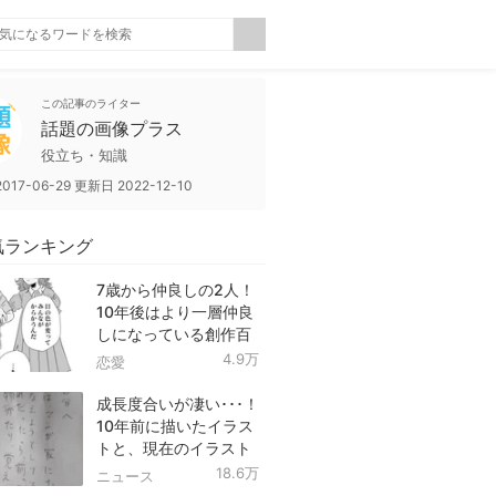
この記事のライター
話題の画像プラス
役立ち・知識
2017-06-29
更新日
2022-12-10
気ランキング
7歳から仲良しの2人！
10年後はより一層仲良
しになっている創作百
合！
4.9万
恋愛
成長度合いが凄い･･･！
10年前に描いたイラス
トと、現在のイラスト
を投稿したツイートが
18.6万
ニュース
話題に！