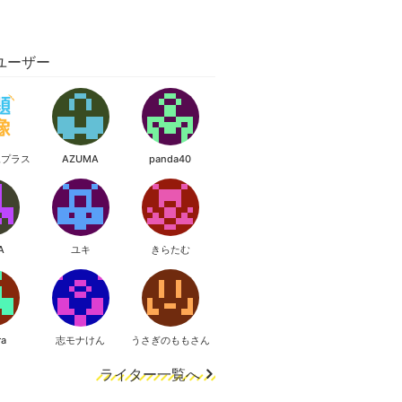
ユーザー
像プラス
AZUMA
panda40
A
ユキ
きらたむ
ra
志モナけん
うさぎのももさん
ライター一覧へ