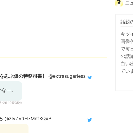
ニ
話題
今ツ
画像
で毎
の話
白い
てい
を忍ぶ仮の特務司書】
@extrasugarless
いなー。
06-29 10時35分
ろ
@zlyZVdH7MnfXQxB