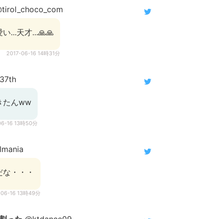
tirol_choco_com
.天才...🙏🙏
2017-06-16 14時31分
37th
きたんww
06-16 13時50分
lmania
だな・・・
-06-16 13時49分