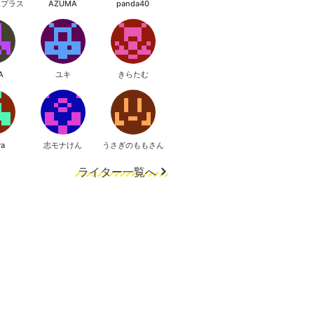
像プラス
AZUMA
panda40
A
ユキ
きらたむ
ra
志モナけん
うさぎのももさん
ライター一覧へ