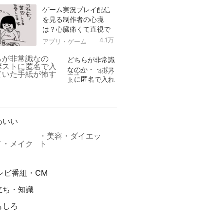
ゲーム実況プレイ配信
を見る制作者の心境
は？心臓痛くて直視で
きなかった！
4.1万
アプリ・ゲーム
どちらが非常識
なのか・・ポス
4.9万
ニュー
トに匿名で入れ
ス
られていた手紙
リ
が怖すぎる
わいい
美容・ダイエッ
メ・メイク
ト
レビ番組・CM
立ち・知識
もしろ