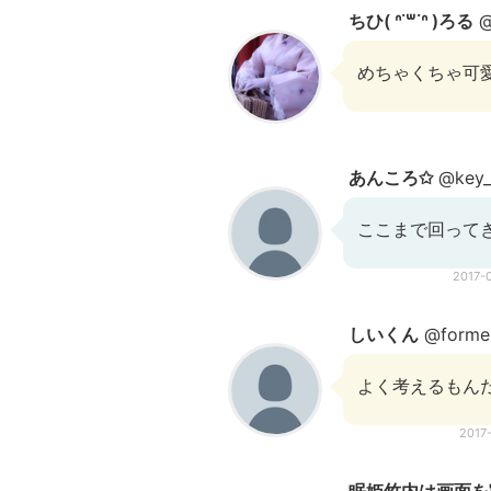
ちひ( ᐢ˙꒳​˙ᐢ )ろる
@
めちゃくちゃ可愛い..
あんころ✩
@key_
ここまで回って
2017-
しいくん
@forme
よく考えるもん
2017