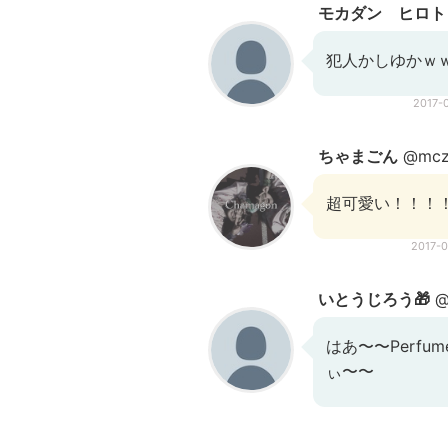
モカダン ヒロト
犯人かしゆかｗ
2017-
ちゃまごん
@mcz
超可愛い！！！
2017-
いとうじろう🎁
@t
はあ〜〜Perf
ぃ〜〜