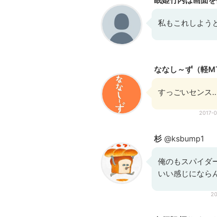
眠姫竹内は画面を
私もこれしよう
ななし～ず（軽M
すっごいセンス
2017-
杉
@ksbump1
俺のもスパイダ
いい感じになら
2