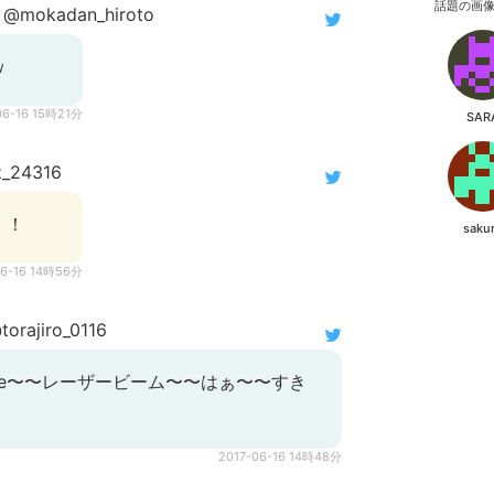
話題の画
@mokadan_hiroto
ｗ
06-16 15時21分
SAR
_24316
！！
saku
06-16 14時56分
orajiro_0116
ume〜〜レーザービーム〜〜はぁ〜〜すき
2017-06-16 14時48分