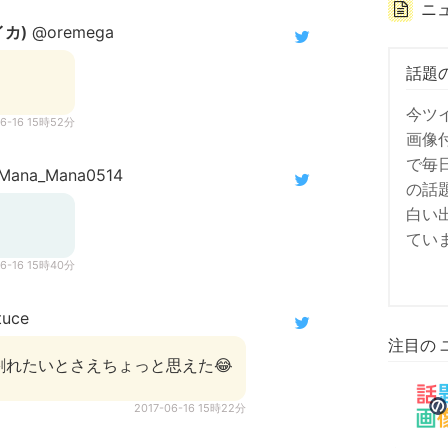
ニ
(イカ)
@oremega
話題
今ツ
06-16 15時52分
画像
で毎
ana_Mana0514
の話
白い
てい
06-16 15時40分
tuce
注目の 
割れたいとさえちょっと思えた😂
2017-06-16 15時22分