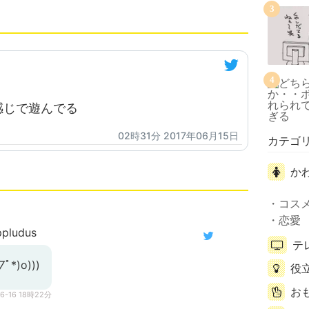
3
4
感じで遊んでる
02時31分 2017年06月15日
カテゴ
か
コス
恋愛
pludus
テ
ﾟ*)o)))
役
お
06-16 18時22分