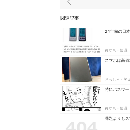
関連記事
24年前の日
役立ち・知識
スマホは高価
おもしろ・笑
特にパスワー
役立ち・知識
課題よりもス