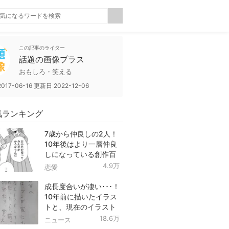
この記事のライター
話題の画像プラス
おもしろ・笑える
2017-06-16
更新日
2022-12-06
気ランキング
7歳から仲良しの2人！
10年後はより一層仲良
しになっている創作百
合！
4.9万
恋愛
成長度合いが凄い･･･！
10年前に描いたイラス
トと、現在のイラスト
を投稿したツイートが
18.6万
ニュース
話題に！