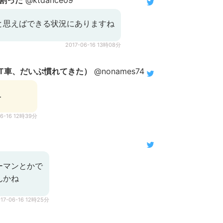
割った
@ktdance09
と思えばできる状況にありますね
2017-06-16 13時08分
T車、だいぶ慣れてきた）
@nonames74
…
06-16 12時39分
ーマンとかで
んかね
017-06-16 12時25分