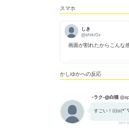
スマホ
しき
@shiki0x
画面が割れたからこんな
かしゆかへの反応
-ラク-@白猫
@ap
すごい！(((o(*ﾟ▽
2017-