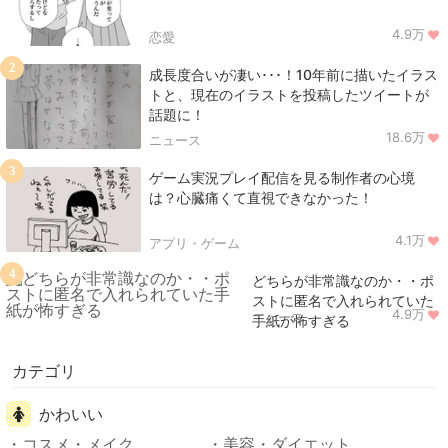
4.9万
恋愛
2
成長度合いが凄い･･･！10年前に描いたイラス
トと、現在のイラストを投稿したツイートが
話題に！
18.6万
ニュース
3
ゲーム実況プレイ配信を見る制作者の心境
は？心臓痛くて直視できなかった！
4.1万
アプリ・ゲーム
4
どちらが非常識なのか・・ポ
ストに匿名で入れられていた
4.9万
ニュース
手紙が怖すぎる
カテゴリ
かわいい
コスメ・メイク
美容・ダイエット