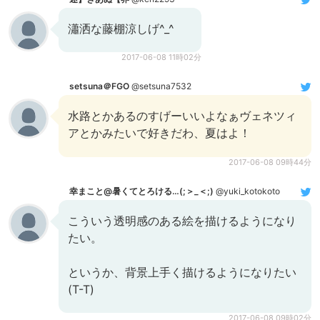
瀟洒な藤棚涼しげ^_^
2017-06-08 11時02分
setsuna＠FGO
@setsuna7532
水路とかあるのすげーいいよなぁヴェネツィ
アとかみたいで好きだわ、夏はよ！
2017-06-08 09時44分
幸まこと@暑くてとろける…(;＞_＜;)
@yuki_kotokoto
こういう透明感のある絵を描けるようになり
たい。
というか、背景上手く描けるようになりたい
(T-T)
2017-06-08 09時02分