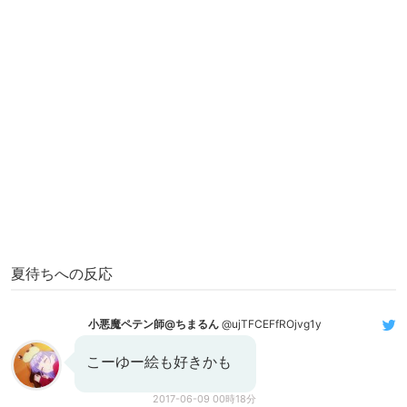
夏待ちへの反応
小悪魔ペテン師@ちまるん
@ujTFCEFfROjvg1y
こーゆー絵も好きかも
2017-06-09 00時18分