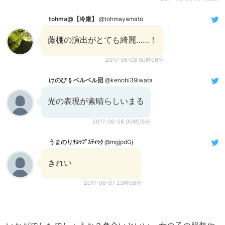
tohma@【冷厳】
@tohmayamato
藤棚の演出がとても綺麗……！
2017-06-08 00時06分
けのび § ベルベル団
@kenobi39iwata
光の表現が素晴らしいまる
2017-06-08 00時05分
うまのりﾁｮｯﾌﾟｽﾃｨｯｸ
@mgjpdGj
きれい
2017-06-07 23時08分