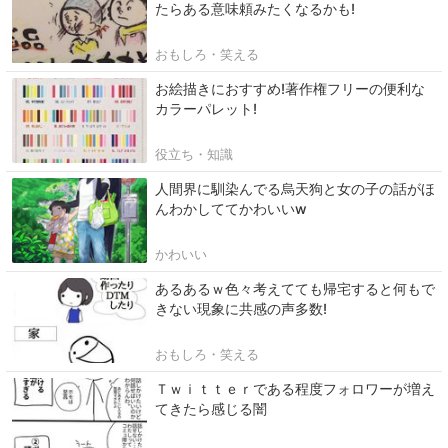
たらある意味頼みたくなるかも!
おもしろ・笑える
お絵描きにおすすめ!著作権フリーの便利な
カラーパレット!
役立ち・知識
人間界に馴染んでる烏天狗と女の子の話がほ
んわかしててかわいいw
かわいい
あるあるｗ色々考えてても帰宅すると何もで
きない現象に共感の声多数!
おもしろ・笑える
Ｔｗｉｔｔｅｒである程度フォロワーが増え
てきたら感じる闇