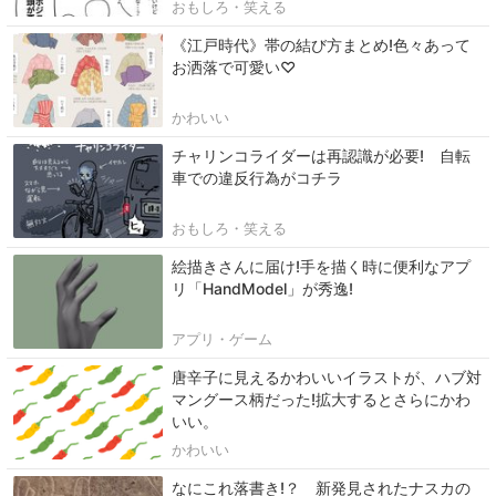
おもしろ・笑える
《江戸時代》帯の結び方まとめ!色々あって
お洒落で可愛い♡
かわいい
チャリンコライダーは再認識が必要! 自転
車での違反行為がコチラ
おもしろ・笑える
絵描きさんに届け!手を描く時に便利なアプ
リ「HandModel」が秀逸!
アプリ・ゲーム
唐辛子に見えるかわいいイラストが、ハブ対
マングース柄だった!拡大するとさらにかわ
いい。
かわいい
なにこれ落書き!？ 新発見されたナスカの