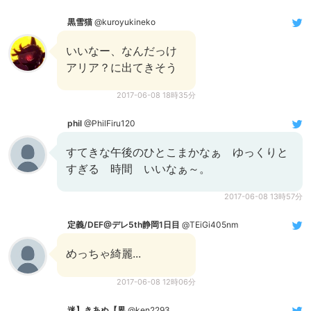
黒雪猫
@kuroyukineko
いいなー、なんだっけ
アリア？に出てきそう
2017-06-08 18時35分
phil
@PhilFiru120
すてきな午後のひとこまかなぁ ゆっくりと
すぎる 時間 いいなぁ～。
2017-06-08 13時57分
定義/DEF@デレ5th静岡1日目
@TEiGi405nm
めっちゃ綺麗...
2017-06-08 12時06分
迷】きあぬ【界
@ken2293