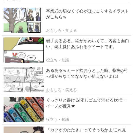
卒業式の切なくて心がほっこりするイラスト
がこちらｗ
おもしろ・笑える
岩手あるある。絵がかわいくて、内容も面白
い、郷土愛にあふれるツイートです。
役立ち・知識
あるあるｗカード拾おうとした時、指先が引
っ掛からなくてなかなか拾えないよね!
おもしろ・笑える
くっきりと書ける!消しゴムで消せる!カラー
イーノが優秀★
役立ち・知識
『カツオのたたき』ってそっちかよ!これ見