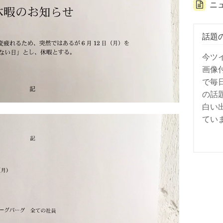
ニ
話題
今ツ
画像
で毎
の話
白い
てい