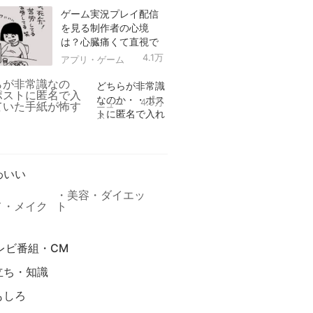
ゲーム実況プレイ配信
を見る制作者の心境
は？心臓痛くて直視で
きなかった！
4.1万
アプリ・ゲーム
どちらが非常識
なのか・・ポス
4.9万
ニュー
トに匿名で入れ
ス
られていた手紙
リ
が怖すぎる
わいい
美容・ダイエッ
メ・メイク
ト
レビ番組・CM
立ち・知識
もしろ