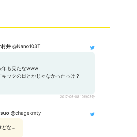
r村井
@Nano103T
去年も見たなwww
すキックの日とかじゃなかったっけ？
2017-06-08 10時03分
tsuo
@chagekmty
な...