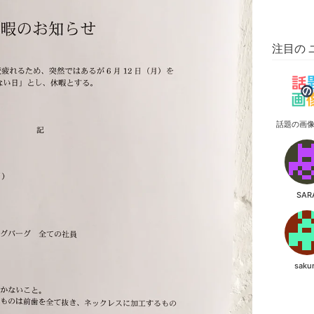
注目の 
話題の画
SAR
saku