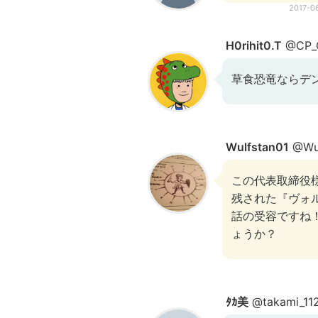
2017-0
H0rihit0.T
@CP_
草食恐竜ならデ
Wulfstan01
@Wul
この代表取締役
残された『ヴォ
話の受容ですね
ょうか？
ﾀｶ美
@takami_11