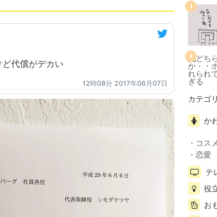
3
4
けど代償がデカい
12時08分 2017年06月07日
カテゴ
か
コス
恋愛
テ
役
お