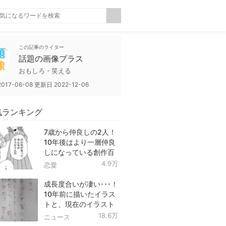
この記事のライター
話題の画像プラス
おもしろ・笑える
2017-06-08
更新日
2022-12-06
気ランキング
7歳から仲良しの2人！
10年後はより一層仲良
しになっている創作百
合！
4.9万
恋愛
成長度合いが凄い･･･！
10年前に描いたイラス
トと、現在のイラスト
を投稿したツイートが
18.6万
ニュース
話題に！