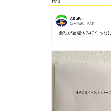
代償
ARuFa
@ARuFa_FARu
会社が急遽休みになった