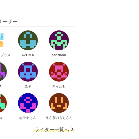
ユーザー
像プラス
AZUMA
panda40
A
ユキ
きらたむ
ra
志モナけん
うさぎのももさん
ライター一覧へ