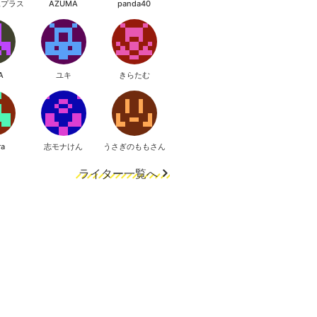
像プラス
AZUMA
panda40
A
ユキ
きらたむ
ra
志モナけん
うさぎのももさん
ライター一覧へ