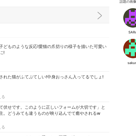
話題の画
SAR
子どものような反応!愛猫の爪切りの様子を描いた可愛い
に!
saku
された猫がふてぶてしい!中身おっさん入ってるでしょ!
える
て伏せです。このように正しいフォームが大切です」と
主。どうみても違うものが映り込んでて癒やされるw
える