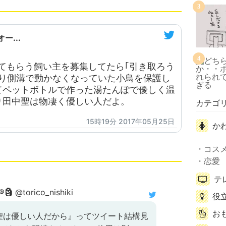
3
ー...
4
取ってもらう飼い主を募集してたら｢引き取ろう
たり側溝で動かなくなっていた小鳥を保護し
てペットボトルで作った湯たんぽで優しく温
り田中聖は物凄く優しい人だよ。
カテゴ
15時19分 2017年05月25日
か
コス
恋愛
テ
🗿
@torico_nishiki
役
お
聖は優しい人だから』ってツイート結構見