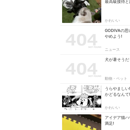
最高級接待と
かわいい
GODIVA
やめよう!
ニュース
犬が暑そうだ
動物・ペット
うらやましい
かどるなんて
かわいい
アイデア猫ハ
満足!