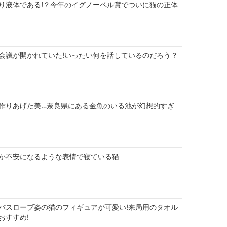
り液体である!？今年のイグノーベル賞でついに猫の正体
会議が開かれていた!いったい何を話しているのだろう？
作りあげた美…奈良県にある金魚のいる池が幻想的すぎ
か不安になるような表情で寝ている猫
バスローブ姿の猫のフィギュアが可愛い!来局用のタオル
おすすめ!