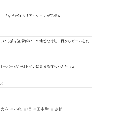
!手品を見た猫のリアクションが完璧w
ている猫を盗撮!飼い主の迷惑な行動に目からビームをだ
オーバーだから!トイレに集まる猫ちゃんたちw
える
大麻
小鳥
猫
田中聖
逮捕