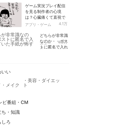
ゲーム実況プレイ配信
を見る制作者の心境
は？心臓痛くて直視で
きなかった！
4.1万
アプリ・ゲーム
どちらが非常識
なのか・・ポス
4.9万
ニュー
トに匿名で入れ
ス
られていた手紙
リ
が怖すぎる
わいい
美容・ダイエッ
メ・メイク
ト
レビ番組・CM
立ち・知識
もしろ