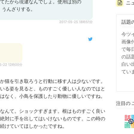
してたから現逮なんでしょ。使用は別の
ニ
、うんざりする。
話題
2017-05-25 18時51分
今ツ
画像
で毎
の話
白い
05-22 12時00分
てい
か猫を引き取ろうと行動に移す人は少ないです。
いる姿を見ると、ものすごく優しい人なのではと
はなく、小鳥を保護したり動物に優しいですね。
注目の 
なんて。ショックすぎます。根はものすごく良い
絶対に手を出してはいけないものです。この時の
続けていてほしかったですね。