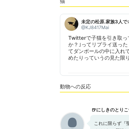
猫
未定の松原.家族3人でオ
@KJ8417Mai
Twitterで子猫を引き
か？｣ってリプライ送っ
てダンボールの中に入れ
めたりっていうの見た限
動物への反応
🍺にしきのとりこ®
これに限らず『