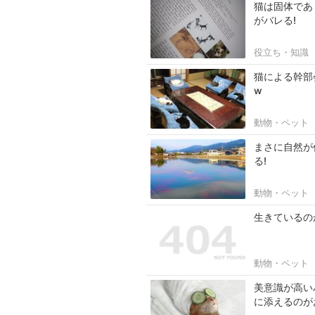
猫は固体であ
がバレる!
役立ち・知識
猫による幹部
w
動物・ペット
まさに自然が
る!
動物・ペット
生きているの
動物・ペット
美意識が高い
に添えるのが