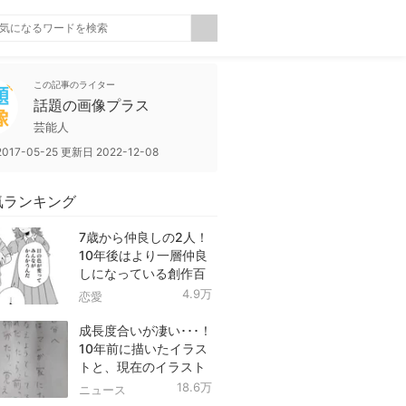
この記事のライター
話題の画像プラス
芸能人
2017-05-25
更新日
2022-12-08
気ランキング
7歳から仲良しの2人！
10年後はより一層仲良
しになっている創作百
合！
4.9万
恋愛
成長度合いが凄い･･･！
10年前に描いたイラス
トと、現在のイラスト
を投稿したツイートが
18.6万
ニュース
話題に！