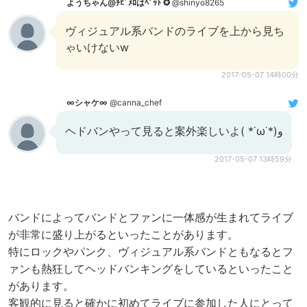
ようちゃん@ﾁﾋﾞﾒﾛはﾍﾟｯﾄ ✪
@shinyo8265
ヴィジュアル系バンドのライブを上から見ち
ゃいけないw
2017-05-07 14時00分
∞シャケ∞
@canna_chef
ヘドバンやって見ると案外楽しいよ( *˙ω˙*)و
2017-05-07 13時59分
バンドによってバンドとファンに一体感が生まれてライブ
が非常に盛り上がるといったことがあります。
特にロックやパンク、ヴィジュアル系バンドともなるとフ
ァンも熱狂してヘッドバンキングをしているといったこと
があります。
客観的に見ると確かに初めてライブに参加した人にとって