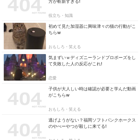
方が斬新すぎる!
役立ち・知識
初めて見た加湿器に興味津々の猫の行動がこ
ちらw
おもしろ・笑える
気まずいｗディズニーランドプロポーズをし
て失敗した人の反応がこれ!
恋愛
子供が大人しい時は確認が必要と学んだ動画
がこちらw
おもしろ・笑える
逃げようがない？福岡ソフトバンクホークス
のやべーやつが殺しに来てる!