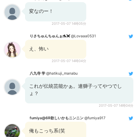
変なのー！
2017-05-07 14時05分
りさちゅんちゅんぉ🐬💓
@Lovaaa0531
え、怖い
2017-05-07 14時04分
八九寺 学
@hatikuji_manabu
これが伝統芸能かぁ。連獅子ってやつでし
ょ？
2017-05-07 14時04分
fumiya@6R欲しいかもニンニン
@fumiya917
俺もこっち系(笑