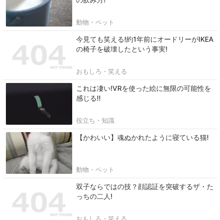
動物・ペット
今見ても笑える!約1年前にオードリーがIKEA
の椅子を破壊したという事実!
おもしろ・笑える
これは凄い!VRを使った絵に無限の可能性を
感じる!!
役立ち・知識
【かわいい】魂ぬかれたように寝ている猫!
動物・ペット
双子ならではの技？顔認証を突破するザ・た
っちの二人!
おもしろ・笑える