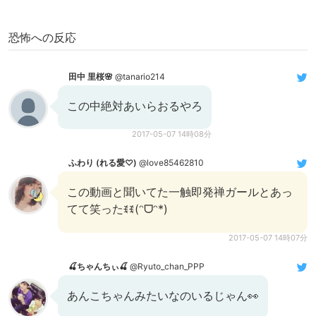
恐怖への反応
田中 里桜🌸
@tanario214
この中絶対あいらおるやろ
2017-05-07 14時08分
ふわり (れる愛♡)
@love85462810
この動画と聞いてた一触即発禅ガールとあっ
てて笑ったꉂꉂ(ᵔᗜᵔ*)
2017-05-07 14時07分
🍒ちゃんちぃ🍒
@Ryuto_chan_PPP
あんこちゃんみたいなのいるじゃん👀