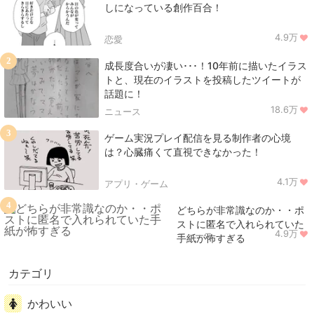
しになっている創作百合！
4.9万
恋愛
2
成長度合いが凄い･･･！10年前に描いたイラス
トと、現在のイラストを投稿したツイートが
話題に！
18.6万
ニュース
3
ゲーム実況プレイ配信を見る制作者の心境
は？心臓痛くて直視できなかった！
4.1万
アプリ・ゲーム
4
どちらが非常識なのか・・ポ
ストに匿名で入れられていた
4.9万
ニュース
手紙が怖すぎる
カテゴリ
かわいい