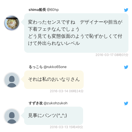
shima船長
@60hp
変わったセンスですね デザイナーや担当が
下着フェチなんでしょう
どう見ても変態仮面のようで恥ずかしくて付
けて外出られないレベル
2016-03-17 08時01分
るっこら
@rukko65one
それは私のおいなりさん
2016-03-14 06時24分
すずき改
@zukohzukoh
見事にパンツ(^_^;)
2016-03-13 15時49分