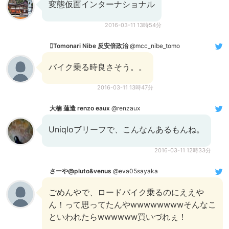
変態仮面インターナショナル
2016-03-11 13時54分
Tomonari Nibe 反安倍政治
@mcc_nibe_tomo
バイク乗る時良さそう。。
2016-03-11 13時47分
大楠 蓮造 renzo eaux
@renzaux
Uniqloブリーフで、こんなんあるもんね。
2016-03-11 12時33分
さーや@pluto&venus
@eva05sayaka
ごめんやで、ロードバイク乗るのにええや
ん！って思ってたんやwwwwwwwwそんなこ
といわれたらwwwwww買いづれぇ！