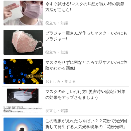
今すぐ試せる!マスクの耳紐が長い時の調節
方法がこちら!
役立ち・知識
ブラジャー屋さんが作ったマスク・いかにも
ブラジャー!
役立ち・知識
マスクをせずに密なところで話すといかに危
険かわかる画像!
おもしろ・笑える
マスクの正しい付け方!!災害時や感染症対策
の効果をアップさせましょう
役立ち・知識
この現象が見れたらやばい？？花粉で光が回
折して発生する大気光学現象の「花粉光環」