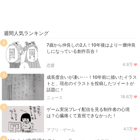
週間人気ランキング
1
7歳から仲良しの2人！10年後はより一層仲良
しになっている創作百合！
4.9万
恋愛
2
成長度合いが凄い･･･！10年前に描いたイラス
トと、現在のイラストを投稿したツイートが
話題に！
18.6万
ニュース
3
ゲーム実況プレイ配信を見る制作者の心境
は？心臓痛くて直視できなかった！
4.1万
アプリ・ゲーム
4