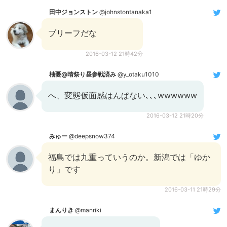
田中ジョンストン
@johnstontanaka1
ブリーフだな
2016-03-12 21時42分
柚憂@晴祭り昼参戦済み
@y_otaku1010
へ、変態仮面感はんぱない､､､wwwwww
2016-03-12 21時20分
みゅー
@deepsnow374
福島では九重っていうのか。新潟では「ゆか
り」です
2016-03-11 21時29分
まんりき
@manriki