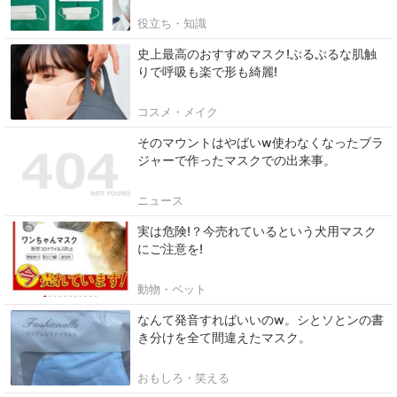
役立ち・知識
史上最高のおすすめマスク!ぷるぷるな肌触
りで呼吸も楽で形も綺麗!
コスメ・メイク
そのマウントはやばいw使わなくなったブラ
ジャーで作ったマスクでの出来事。
ニュース
実は危険!？今売れているという犬用マスク
にご注意を!
動物・ペット
なんて発音すればいいのw。シとソとンの書
き分けを全て間違えたマスク。
おもしろ・笑える