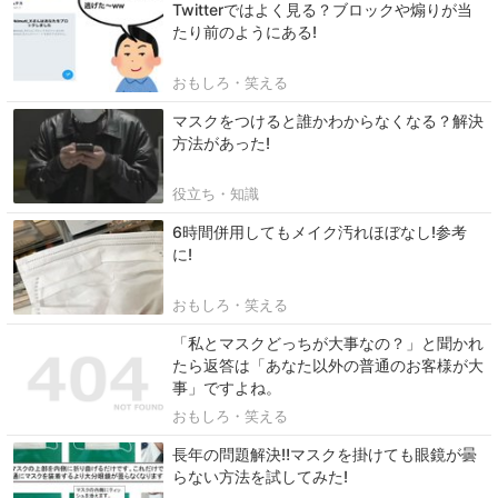
Twitterではよく見る？ブロックや煽りが当
たり前のようにある!
おもしろ・笑える
マスクをつけると誰かわからなくなる？解決
方法があった!
役立ち・知識
6時間併用してもメイク汚れほぼなし!参考
に!
おもしろ・笑える
「私とマスクどっちが大事なの？」と聞かれ
たら返答は「あなた以外の普通のお客様が大
事」ですよね。
おもしろ・笑える
長年の問題解決‼︎マスクを掛けても眼鏡が曇
らない方法を試してみた!