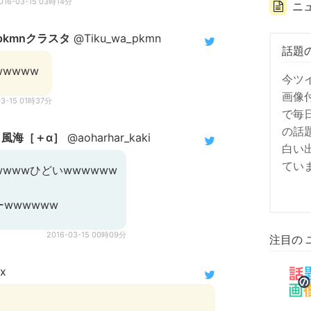
016-03-15 03時14分
ニ
pkmnクラスタ
@Tiku_wa_pkmn
話題
wwwww
今ツ
画像
03-15 01時37分
で毎
の話
 風海［＋α］
@aoharhar_kaki
白い
てい
wwwwひどいwwwwww
wwwwww
2016-03-15 00時09分
注目の 
x