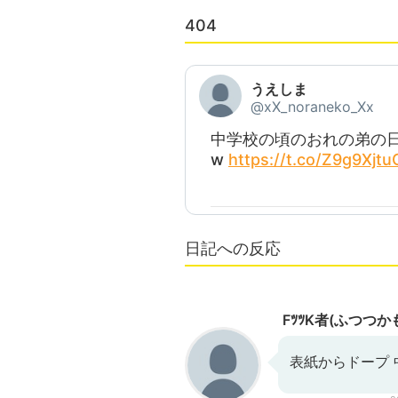
404
うえしま
@xX_noraneko_Xx
中学校の頃のおれの弟の
w
https://t.co/Z9g9Xjtu
日記への反応
FﾂﾂK者(ふつつか
表紙からドープ 