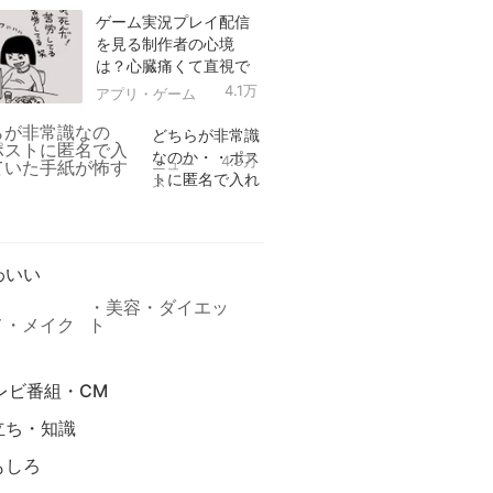
ゲーム実況プレイ配信
を見る制作者の心境
は？心臓痛くて直視で
きなかった！
4.1万
アプリ・ゲーム
どちらが非常識
なのか・・ポス
4.9万
ニュー
トに匿名で入れ
ス
られていた手紙
リ
が怖すぎる
わいい
美容・ダイエッ
メ・メイク
ト
レビ番組・CM
立ち・知識
もしろ