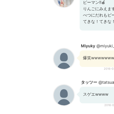
ピーマン!!🍎
りんごにみえま
べつにだれもピ
てきな！てきな
Miyuky
@miyuki
爆笑wwwwwww
2016-
タッツー
@tatsua
スゲエwwww
2016-