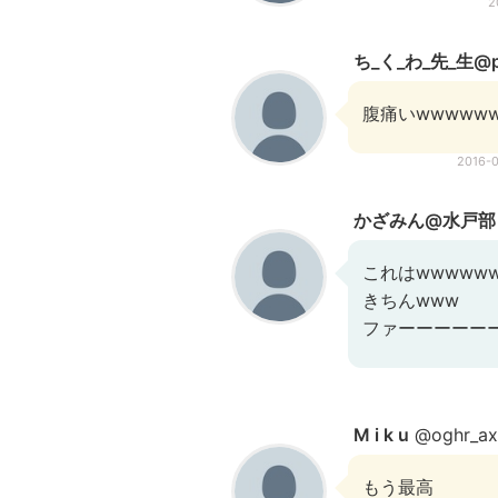
2
ち_く_わ_先_生@
腹痛いwwwww
2016-
かざみん@水戸部
これはwwwww
きちんwww
ファーーーーーー
M i k u
@oghr_ax
もう最高