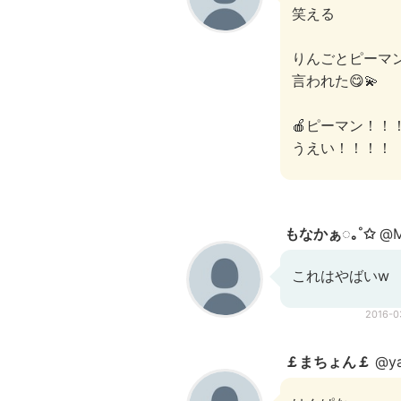
笑える
りんごとピーマ
言われた😋💫
🍎ピーマン！！
うえい！！！！
もなかぁ◌｡˚✩
@M
これはやばいw
2016-
￡まちょん￡
@ya