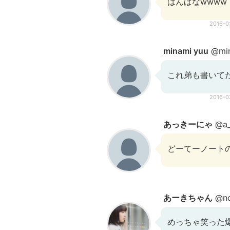
はんぱなwwww
2016-
minami yuu
@min
これ弟も書いて
2016-
あっきーにゃ
@a_
どーてーノート
あーきちゃん
@no
めっちゃ笑った