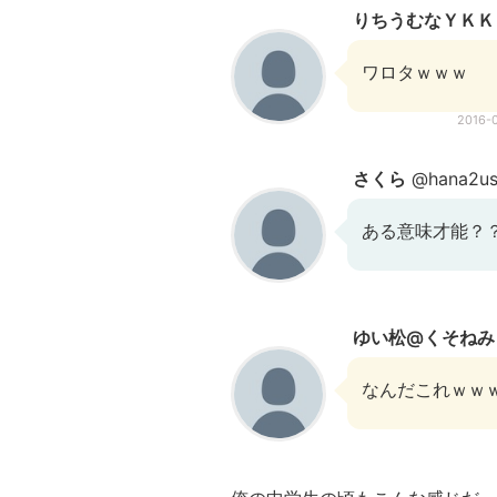
りちうむなＹＫＫ
ワロタｗｗｗ
2016-
さくら
@hana2us
ある意味才能？
ゆい松@くそねみ
なんだこれｗｗ