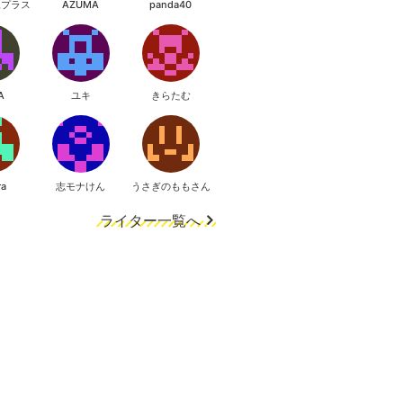
像プラス
AZUMA
panda40
A
ユキ
きらたむ
ra
志モナけん
うさぎのももさん
ライター一覧へ