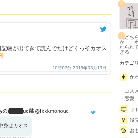
3
4
日記帳が出てきて読んでたけどくっそカオス
Gj
カテゴ
10時07分 2016年03月13日
か
コス
恋愛
テ
もの)████uc㌚
@fxxkmonouc
役
中身はカオス
お