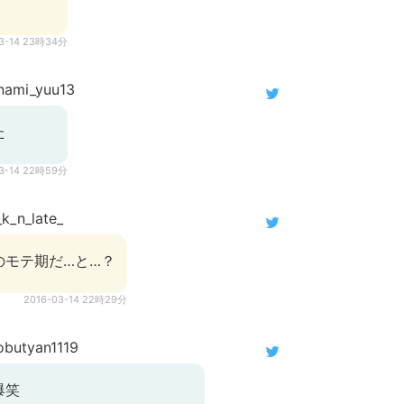
03-14 23時34分
ami_yuu13
た
03-14 22時59分
k_n_late_
のモテ期だ…と…？
2016-03-14 22時29分
butyan1119
爆笑