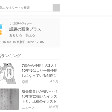
この記事のライター
話題の画像プラス
おもしろ・笑える
2016-03-15
更新日
2022-12-05
気ランキング
7歳から仲良しの2人！
10年後はより一層仲良
しになっている創作百
合！
4.9万
恋愛
成長度合いが凄い･･･！
10年前に描いたイラス
トと、現在のイラスト
を投稿したツイートが
18.6万
ニュース
話題に！