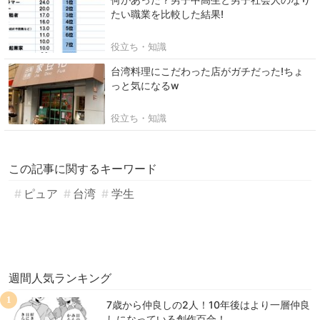
たい職業を比較した結果!
役立ち・知識
台湾料理にこだわった店がガチだった!ちょ
っと気になるw
役立ち・知識
この記事に関するキーワード
ピュア
台湾
学生
週間人気ランキング
1
7歳から仲良しの2人！10年後はより一層仲良
しになっている創作百合！