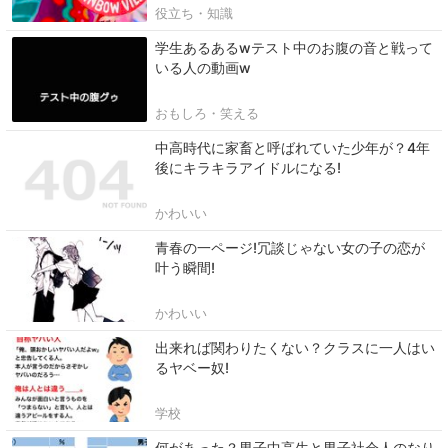
役立ち・知識
学生あるあるwテスト中のお腹の音と戦って
いる人の動画w
おもしろ・笑える
中高時代に家畜と呼ばれていた少年が？4年
後にキラキラアイドルになる!
かわいい
青春の一ページ!冗談じゃない女の子の恋が
叶う瞬間!
かわいい
出来れば関わりたくない？クラスに一人はい
るヤベー奴!
学校
何があった？男子中高生と男子社会人のなり