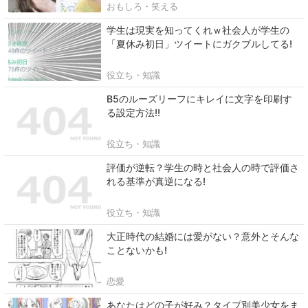
おもしろ・笑える
学生は現実を知ってくれｗ社会人が学生の
「夏休み初日」ツイートにガクブルしてる!
役立ち・知識
B5のルーズリーフにキレイに文字を印刷す
る設定方法!!
役立ち・知識
評価が逆転？学生の時と社会人の時で評価さ
れる基準が真逆になる!
役立ち・知識
大正時代の結婚には愛がない？意外とそんな
ことないかも!
恋愛
あなたはどの子が好み？タイプ別美少女をま