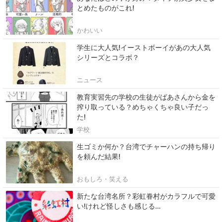
とめたものがこれ!
かわいい
学生に大人気!イーストボーイがあの大人気
シリーズとコラボ？
ニュース
教育実習先の学校の生徒がばあさんから金を
搾り取っている？めちゃくちゃ良い子だっ
た!
学校
生ゴミか何か？台湾でチャーハンの持ち帰り
を頼んだ結果!
おもしろ・笑える
新たな台湾名所？彩虹眷村がカラフルで可愛
い!けれど怪しさも感じる…