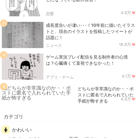
4.9万
恋愛
2
成長度合いが凄い･･･！10年前に描いたイラス
トと、現在のイラストを投稿したツイートが
話題に！
18.6万
ニュース
3
ゲーム実況プレイ配信を見る制作者の心境
は？心臓痛くて直視できなかった！
4.1万
アプリ・ゲーム
4
どちらが非常識なのか・・ポ
ストに匿名で入れられていた
4.9万
ニュース
手紙が怖すぎる
カテゴリ
かわいい