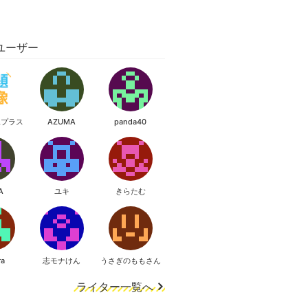
ユーザー
像プラス
AZUMA
panda40
A
ユキ
きらたむ
ra
志モナけん
うさぎのももさん
ライター一覧へ