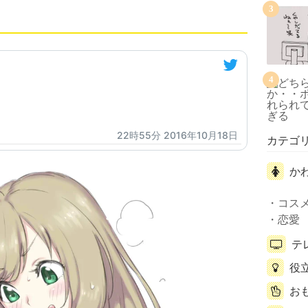
3
4
22時55分 2016年10月18日
カテゴ
か
コス
恋愛
テ
役
お