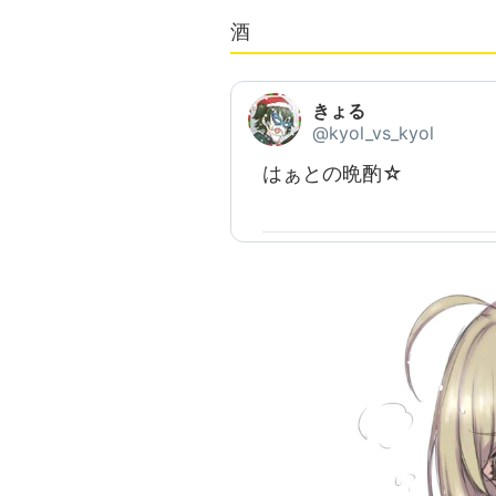
酒
きょる
@kyol_vs_kyol
はぁとの晩酌☆