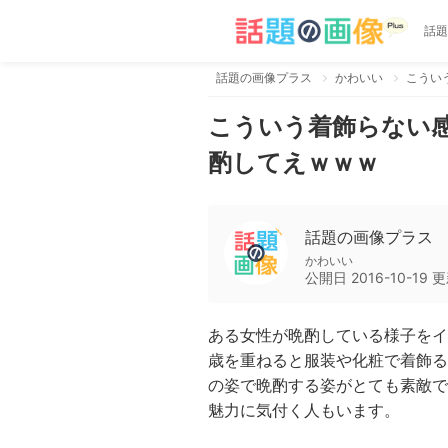
話題
話題の画像プラス
かわいい
こうい
こういう着飾らない
酌してえｗｗｗ
話題の画像プラス
かわいい
公開日
2016-10-19
更
ある女性が晩酌している様子をイ
歳を重ねると服装や化粧で着飾る
の姿で晩酌する姿がとても素敵で
魅力に気付く人もいます。