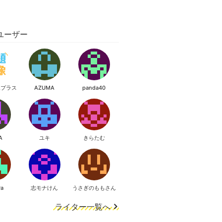
ユーザー
像プラス
AZUMA
panda40
A
ユキ
きらたむ
ra
志モナけん
うさぎのももさん
ライター一覧へ