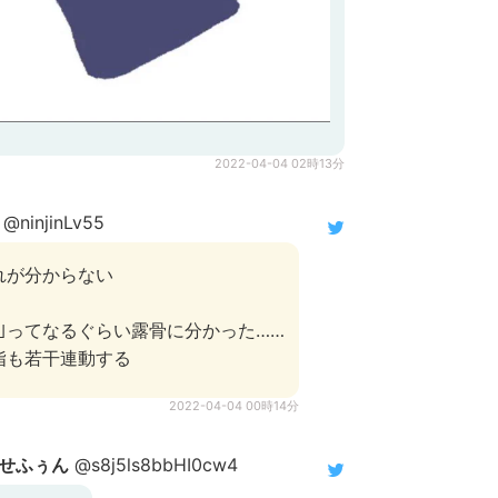
2022-04-04 02時13分
@ninjinLv55
れが分からない
｣ってなるぐらい露骨に分かった……
指も若干連動する
2022-04-04 00時14分
せふぅん
@s8j5ls8bbHI0cw4