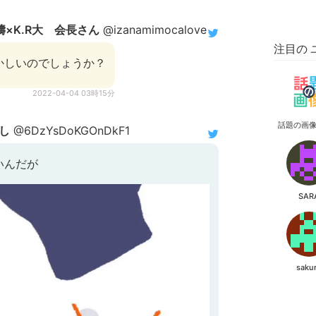
濤×K.R大 会長さん
@izanamimocalove
注目の 
かしいのでしょうか？
2022-04-04 03時15分
話題の画
し
@6DzYsDoKGOnDkF1
いんだが
SAR
saku