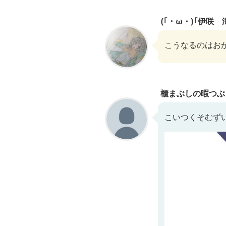
(｢・ω・)｢伊咲 
こうなるのはお
櫃まぶしの暇つぶ
こいつくそむず