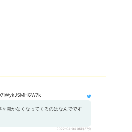
7lWykJSMHGW7k
年々開かなくなってくるのはなんでです
2022-04-04 05時27分