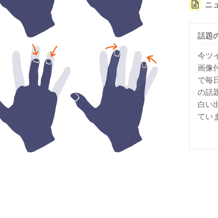
ニ
話題
今ツ
画像
で毎
の話
白い
てい