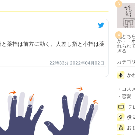
3
4
指と薬指は前方に動く。人差し指と小指は薬
カテゴ
22時33分 2022年04月02日
か
コス
恋愛
テ
役
お