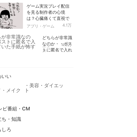
ゲーム実況プレイ配信
を見る制作者の心境
は？心臓痛くて直視で
きなかった！
4.1万
アプリ・ゲーム
どちらが非常識
なのか・・ポス
4.9万
ニュー
トに匿名で入れ
ス
られていた手紙
リ
が怖すぎる
わいい
美容・ダイエッ
メ・メイク
ト
レビ番組・CM
立ち・知識
もしろ