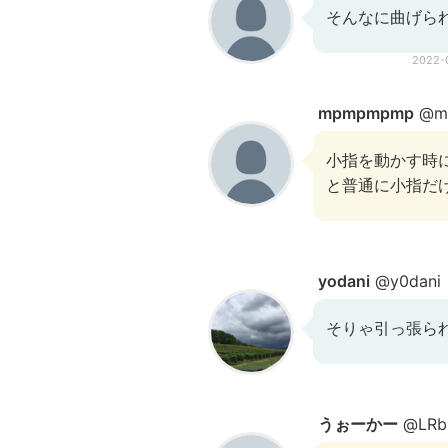
そんなに曲げら
2022-
mpmpmpmp
@m
小指を動かす時
と普通に小指だ
yodani
@y0dani
そりゃ引っ張ら
うぉーかー
@LRb