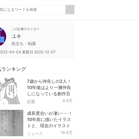
この記事のライター
ユキ
役立ち・知識
2022-04-04
更新日
2022-12-07
気ランキング
7歳から仲良しの2人！
10年後はより一層仲良
しになっている創作百
合！
4.9万
恋愛
成長度合いが凄い･･･！
10年前に描いたイラス
トと、現在のイラスト
を投稿したツイートが
18.6万
ニュース
話題に！