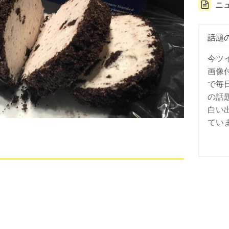
ニ
話題
今ツ
画像
で毎
の話
白い
てい