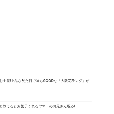
お土産!上品な見た目で味もGOODな「大阪花ラング」が
と教えるとお菓子くれるヤマトのお兄さん現る!