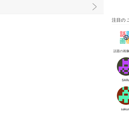
注目の 
話題の画
SAR
saku