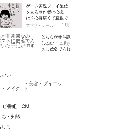
ゲーム実況プレイ配信
を見る制作者の心境
は？心臓痛くて直視で
きなかった！
4.1万
アプリ・ゲーム
どちらが非常識
なのか・・ポス
4.9万
ニュー
トに匿名で入れ
ス
られていた手紙
リ
が怖すぎる
わいい
美容・ダイエッ
メ・メイク
ト
レビ番組・CM
立ち・知識
もしろ