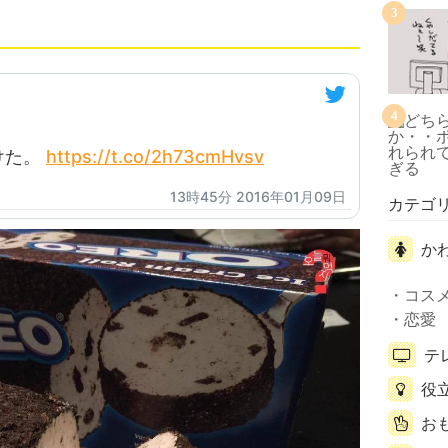
3
4
けた。
https://t.co/2h73cmHvsv
13時45分 2016年01月09日
カテゴ
か
コス
恋愛
テ
役
お