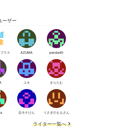
ユーザー
像プラス
AZUMA
panda40
A
ユキ
きらたむ
ra
志モナけん
うさぎのももさん
ライター一覧へ