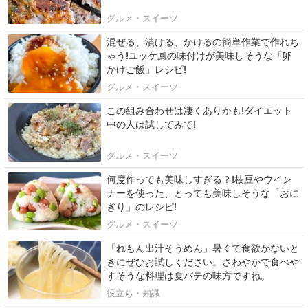
グルメ・スイーツ
混ぜる、漬ける、かけるの簡単作業で作れち
ゃう!ユッケ風の味付けが美味しそうな「卵
かけご飯」レシピ!
グルメ・スイーツ
この組み合わせは凄くありかも!ダイエット
中の人は試してみて!
グルメ・スイーツ
何度作っても美味しすぎる？!枝豆やウイン
ナーを使った、とっても美味しそうな「おに
ぎり」のレシピ!
グルメ・スイーツ
「れもん出汁そうめん」暑くて食欲がないと
きにぜひお試しください。さわやかで食べや
すそうな料理は夏バテの味方ですね。
役立ち・知識