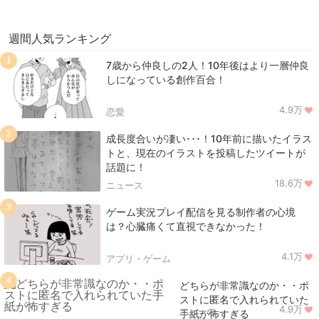
週間人気ランキング
1
7歳から仲良しの2人！10年後はより一層仲良
しになっている創作百合！
4.9万
恋愛
2
成長度合いが凄い･･･！10年前に描いたイラス
トと、現在のイラストを投稿したツイートが
話題に！
18.6万
ニュース
3
ゲーム実況プレイ配信を見る制作者の心境
は？心臓痛くて直視できなかった！
4.1万
アプリ・ゲーム
4
どちらが非常識なのか・・ポ
ストに匿名で入れられていた
4.9万
ニュース
手紙が怖すぎる