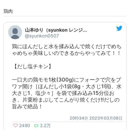
鶏肉
山本ゆり（syunkon レンジ...
@syunkon0507
鶏にほんだしと水を揉み込んで焼くだけでめち
ゃめちゃ美味しいのできるからやってみて！！
【だし塩チキン】
一口大の鶏モモ1枚(300g)にフォークで穴をブ
ワァ開け［ほんだし小1袋(8g・大さじ1弱)、水
大さじ1、塩少々］を袋で揉み込み15分位お
き、片栗粉まぶしてこんがり焼くだけ‼️だしの
旨みで絶品！
20時34分 2023年03月08日
2490
2.2万