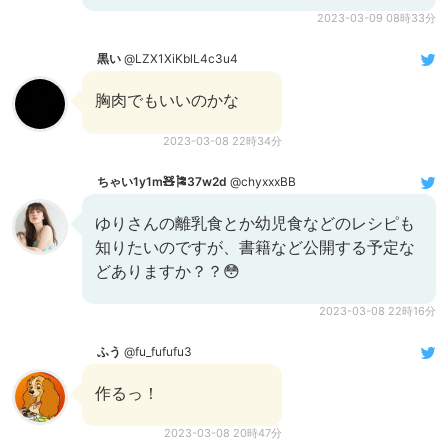
2023-03-09 08時33分
黒い
@LZX1XiKblL4c3u4
胸肉でもいいのかな
2023-03-08 22時34分
ちゃい1y1m🧸🎏37w2d
@chyxxxBB
ゆりさんの離乳食とか幼児食などのレシピも
知りたいのですが、書籍など公開する予定な
どありますか？？😳
2023-03-08 22時16分
ふう
@fu_fufufu3
作るっ！
2023-03-08 20時47分