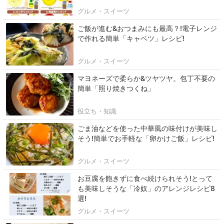
グルメ・スイーツ
ご飯が進む&おつまみにも最高？!電子レンジ
で作れる簡単「キャベツ」レシピ!
グルメ・スイーツ
マヨネーズで柔らか&ツヤツヤ。包丁不要の
簡単「照り焼きつくね」
役立ち・知識
ごま油などを使った中華風の味付けが美味し
そう!簡単でお手軽な「卵かけご飯」レシピ!
グルメ・スイーツ
お豆腐を飽きずに食べ続けられそう!とって
も美味しそうな「冷奴」のアレンジレシピ8
選!
グルメ・スイーツ