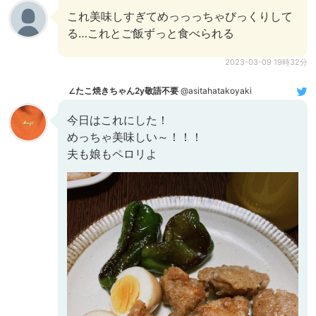
これ美味しすぎてめっっっちゃびっくりして
る…これとご飯ずっと食べられる
2023-03-09 19時32分
∠たこ焼きちゃん2y敬語不要
@asitahatakoyaki
今日はこれにした！
めっちゃ美味しい～！！！
夫も娘もペロリよ