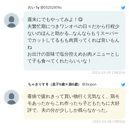
たい 1y
@05252974s
週末にでもやってみよ！😋
夫繁忙期につきワンオペの日々だから行程少
ないのほんと助かる…なんならもうスーパー
でカットしてるもも肉買ってくれば良いもん
ね
お出汁の旨味で塩分控えめお肉メニューとし
て子も食べてくれたらいいな！
2023-03-09 21時35分
ちゃきりす📎（息子9歳☆娘6歳）
@3kipon
看病で疲れきって買い物行く元気なく、鶏モ
モあったからこれ作ったら子どもたちに大好
評で、夫の分が少ししか残らなかった。
2023-03-09 21時10分