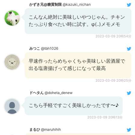
かずき兄@糖質制限
@kazuki_nichan
こんなん絶対に美味しいやつじゃん。チキン
たっぷり食べたい時に試す。φ(..)メモメモ
2023-03-09 20時54分
みつこ
@tbh1026
早速作ったらめちゃくちゃ美味しい居酒屋で
出る塩唐揚げって感じになって最高
2023-03-09 20時25分
ドヘタん
@doheta_denew
こちら手軽ですごく美味しかったです〜♪
2023-03-09 20時13分
まるひ
@maruhihih