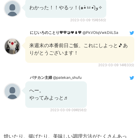
わかった！！やるッ！(๑•̀ㅂ•́)و✧
2023-03-09 15時56分
にじいろのことり💙💛🤝❤️🪆💙
@PkVOtqVwkDiiLSa
来週末の本番前日ご飯、これにしよっと🎵あ
りがとうございます！
2023-03-09 14時33分
パテカン主婦
@patekan_shufu
へー。
やってみよっと♬
2023-03-09 09時56分
焼いたり、揚げたり、美味しい調理方法がたくさんあっ