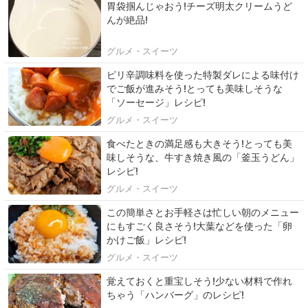
胃袋掴んじゃおう!チーズ明太クリームうど
んが絶品!
グルメ・スイーツ
ピリ辛調味料を使った特製ダレによる味付け
でご飯が進みそう!とっても美味しそうな
「ソーセージ」レシピ!
グルメ・スイーツ
食べたときの満足感も大きそう!とっても美
味しそうな、牛すき焼き風の「釜玉うどん」
レシピ!
グルメ・スイーツ
この簡単さとお手軽さは忙しい朝のメニュー
にもすごく良さそう!大葉などを使った「卵
かけご飯」レシピ!
グルメ・スイーツ
覚えておくと重宝しそう!少ない材料で作れ
ちゃう「ハンバーグ」のレシピ!