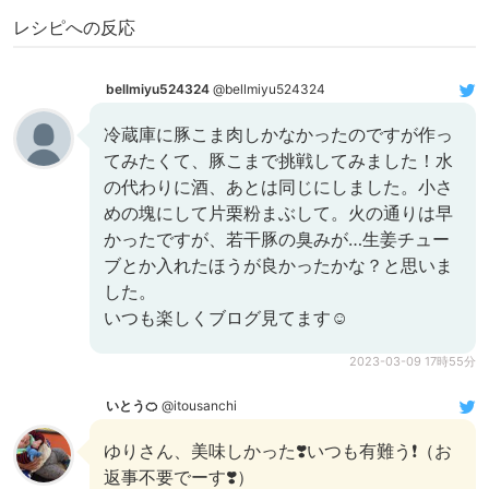
レシピへの反応
bellmiyu524324
@bellmiyu524324
冷蔵庫に豚こま肉しかなかったのですが作っ
てみたくて、豚こまで挑戦してみました！水
の代わりに酒、あとは同じにしました。小さ
めの塊にして片栗粉まぶして。火の通りは早
かったですが、若干豚の臭みが…生姜チュー
ブとか入れたほうが良かったかな？と思いま
した。
いつも楽しくブログ見てます☺️
2023-03-09 17時55分
いとう🍊
@itousanchi
ゆりさん、美味しかった❣️いつも有難う❗️（お
返事不要でーす❣️）