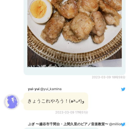
2023-03-09 18時59分
yui-yui
@yui_kamina
きょうこれやろう！(๑˃̵ᴗ˂̵)و
2023-03-09 17時51分
ぷぎ 〜越谷市千間台・上間久里のピアノ音楽教室〜
@million_sao