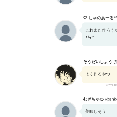
♡.しゃのあーる*
これまた作ろうか
•́)و✧
そうだいしよう
@
よく作るやつ
2023-0
むぎちゃ🍊
@ank
美味しそう