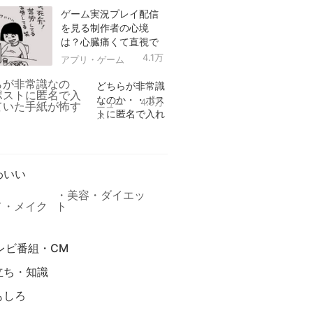
ゲーム実況プレイ配信
を見る制作者の心境
は？心臓痛くて直視で
きなかった！
4.1万
アプリ・ゲーム
どちらが非常識
なのか・・ポス
4.9万
ニュー
トに匿名で入れ
ス
られていた手紙
リ
が怖すぎる
わいい
美容・ダイエッ
メ・メイク
ト
レビ番組・CM
立ち・知識
もしろ