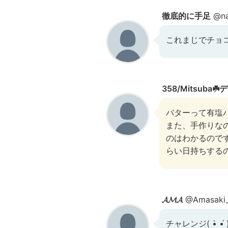
徹底的に手足
@na
これまじでチョ
358/Mitsuba
バターって有塩
また、手作りな
のはわかるので
らい日持ちする
𝓐𝓜𝓐
@Amasaki
チャレンジ( •̀ •́ 