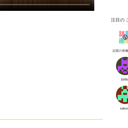
注目の 
話題の画
SAR
saku