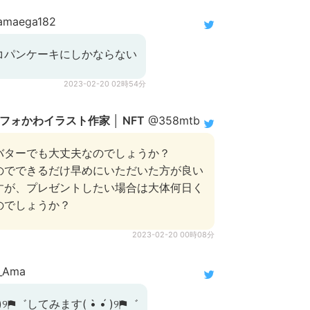
maega182
コパンケーキにしかならない
2023-02-20 02時54分
☘️デフォかわイラスト作家 │ NFT
@358mtb
バターでも大丈夫なのでしょうか？
のでできるだけ早めにいただいた方が良い
すが、プレゼントしたい場合は大体何日く
のでしょうか？
2023-02-20 00時08分
_Ama
)୨⚑︎゛してみます( •̀ •́ )୨⚑︎゛