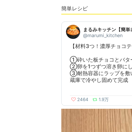
簡単レシピ
まるみキッチン【簡単
@marumi_kitchen
【材料3つ！濃厚チョコ
①砕いた板チョコとバタ
②卵を1つずつ溶き卵に
③耐熱容器にラップを敷い
蔵庫で冷やし固めて完成
2464
1.9万