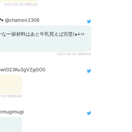
2023-02-20 11時22分

@chatnoir2306
なー😆材料はあと牛乳買えば完璧(๑•̀ㅂ
2023-02-20 10時45分
wt023Ku3gVZgGO0
2-20 04時54分
omugimugi