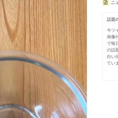
ニ
話題
今ツ
画像
で毎
の話
白い
てい