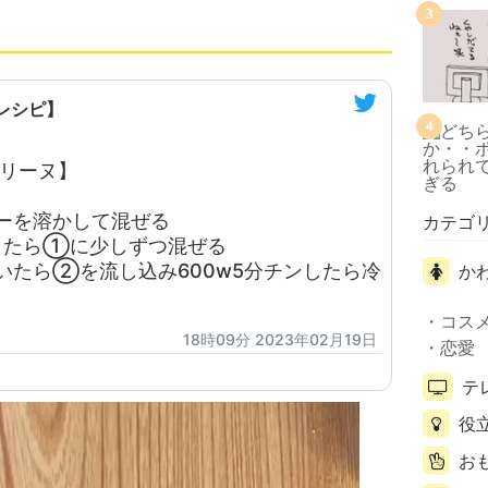
3
レシピ】
4
テリーヌ】
ーを溶かして混ぜる
カテゴ
したら①に少しずつ混ぜる
たら②を流し込み600w5分チンしたら冷
か
コス
18時09分 2023年02月19日
恋愛
テ
役
お