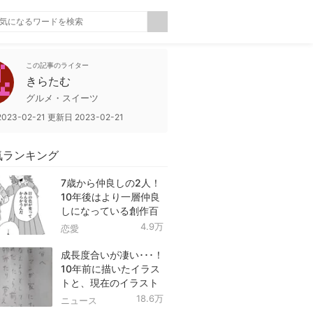
この記事のライター
きらたむ
グルメ・スイーツ
2023-02-21
更新日
2023-02-21
気ランキング
7歳から仲良しの2人！
10年後はより一層仲良
しになっている創作百
合！
4.9万
恋愛
成長度合いが凄い･･･！
10年前に描いたイラス
トと、現在のイラスト
を投稿したツイートが
18.6万
ニュース
話題に！