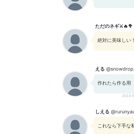
ただのネギ⚔️🔥🥦
絶対に美味しい
える
@snowdrop_
作れたら作る用
2023-
しえる
@rurunya
これなら下手な