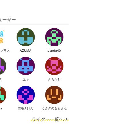
ユーザー
像プラス
AZUMA
panda40
A
ユキ
きらたむ
ra
志モナけん
うさぎのももさん
ライター一覧へ