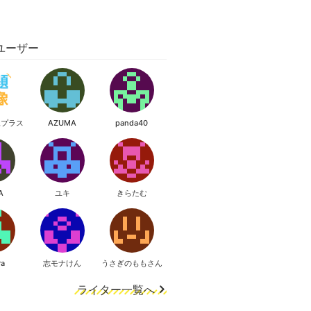
ユーザー
像プラス
AZUMA
panda40
A
ユキ
きらたむ
ra
志モナけん
うさぎのももさん
ライター一覧へ