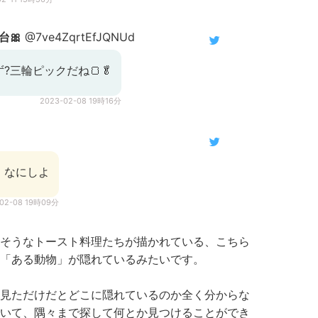
台🎀
@7ve4ZqrtEfJQNUd
?三輪ピックだね🍞🥬
2023-02-08 19時16分
、なにしよ
-02-08 19時09分
そうなトースト料理たちが描かれている、こちら
「ある動物」が隠れているみたいです。
見ただけだとどこに隠れているのか全く分からな
いて、隅々まで探して何とか見つけることができ