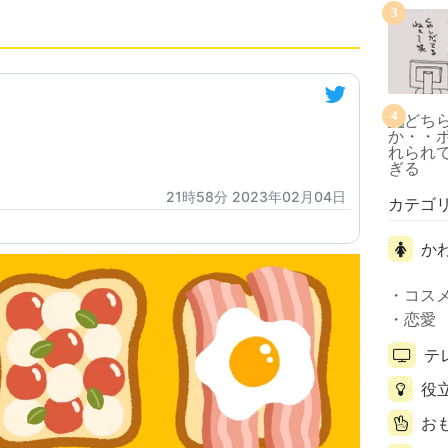
3
4
21時58分 2023年02月04日
カテゴ
か
コス
恋愛
テ
役
お