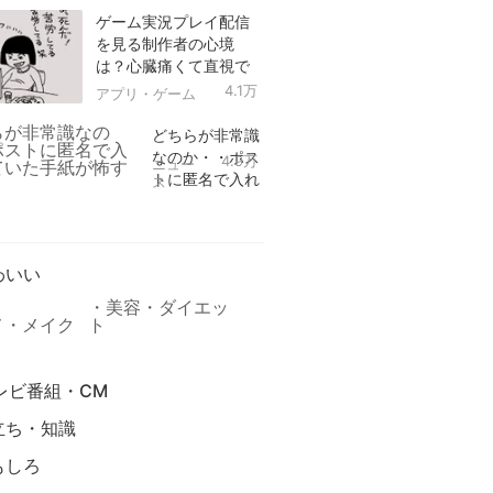
ゲーム実況プレイ配信
を見る制作者の心境
は？心臓痛くて直視で
きなかった！
4.1万
アプリ・ゲーム
どちらが非常識
なのか・・ポス
4.9万
ニュー
トに匿名で入れ
ス
られていた手紙
リ
が怖すぎる
わいい
美容・ダイエッ
メ・メイク
ト
レビ番組・CM
立ち・知識
もしろ