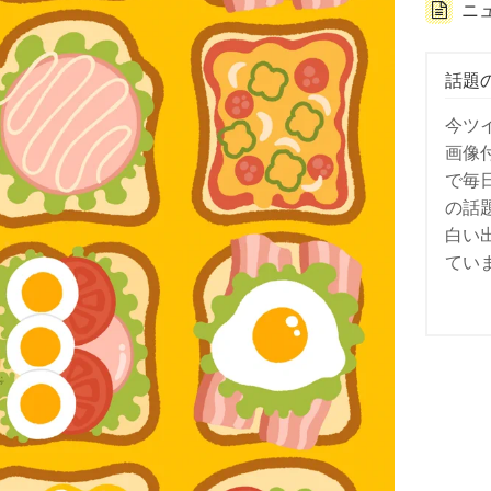
ニ
話題
今ツ
画像
で毎
の話
白い
てい