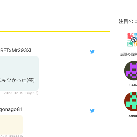
注目の 
FTxMr293Xl
話題の画
キツかった(笑)
SAR
2023-02-15 18時59分
gonago81
saku
！
02-11 15時56分