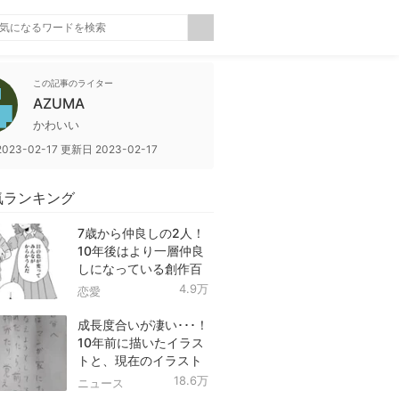
この記事のライター
AZUMA
かわいい
2023-02-17
更新日
2023-02-17
気ランキング
7歳から仲良しの2人！
10年後はより一層仲良
しになっている創作百
合！
4.9万
恋愛
成長度合いが凄い･･･！
10年前に描いたイラス
トと、現在のイラスト
を投稿したツイートが
18.6万
ニュース
話題に！