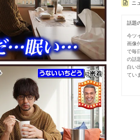
ニ
話題
今ツ
画像
で毎
の話
白い
てい