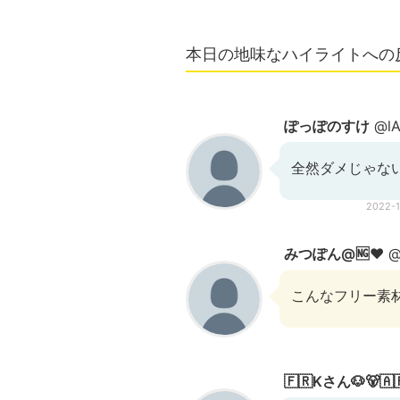
本日の地味なハイライトへの
ぽっぽのすけ
@lA
全然ダメじゃな
2022-
みつぽん@🆖❤️
@
こんなフリー素材
🇫🇷Kさん🐶🐻🇦