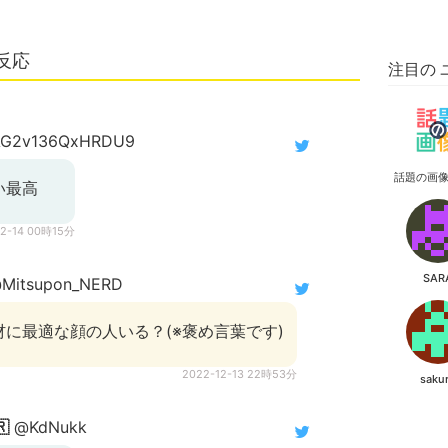
反応
注目の 
G2v136QxHRDU9
話題の画
い最高
12-14 00時15分
SAR
Mitsupon_NERD
に最適な顔の人いる？(※褒め言葉です)
2022-12-13 22時53分
saku

@KdNukk