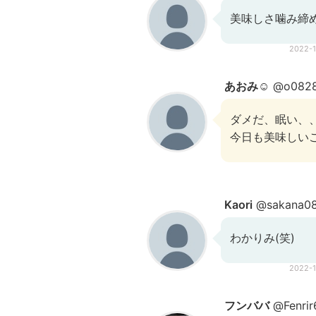
美味しさ噛み締
2022-
あおみ☺︎
@o0828
ダメだ、眠い、、
今日も美味しい
Kaori
@sakana08
わかりみ(笑)
2022-
フンババ
@Fenrir