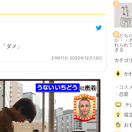
3
4
 「ダメ」
21時11分 2022年12月13日
カテゴ
か
コス
恋愛
テ
役
お