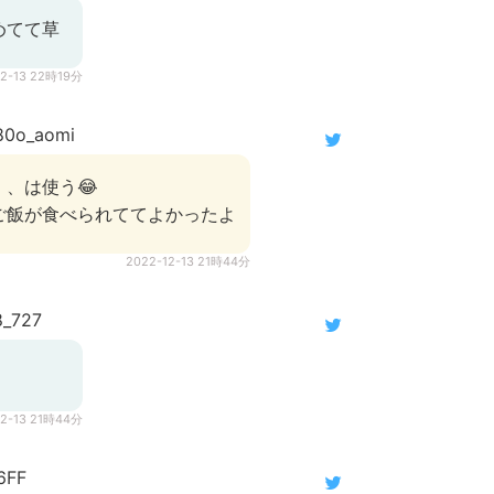
めてて草
12-13 22時19分
0o_aomi
、は使う😂
ご飯が食べられててよかったよ
2022-12-13 21時44分
_727
12-13 21時44分
6FF