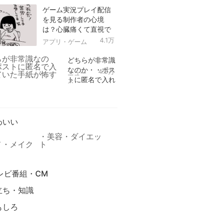
ゲーム実況プレイ配信
を見る制作者の心境
は？心臓痛くて直視で
きなかった！
4.1万
アプリ・ゲーム
どちらが非常識
なのか・・ポス
4.9万
ニュー
トに匿名で入れ
ス
られていた手紙
リ
が怖すぎる
わいい
美容・ダイエッ
メ・メイク
ト
レビ番組・CM
立ち・知識
もしろ