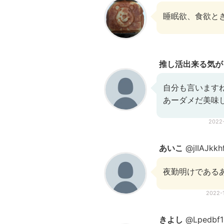
睡眠欲、食欲と
推し活出来る気が
自分も言います
あーダメだ美味
2022
あいこ
@jIIAJkkh
夜勤明けである
2022-
きよし
@Lpedbf1