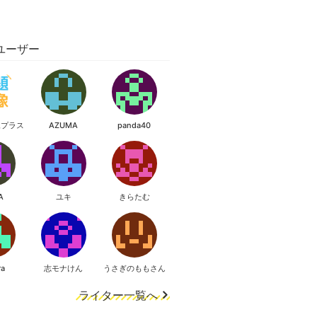
ユーザー
像プラス
AZUMA
panda40
A
ユキ
きらたむ
ra
志モナけん
うさぎのももさん
ライター一覧へ