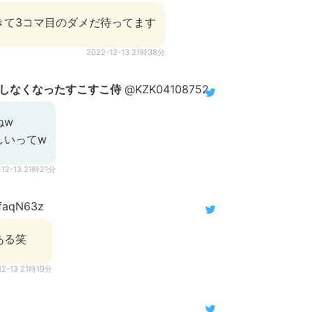
きて3コマ目のダメだ待ってます
2022-12-13 21時38分
しなくなったすこすこ侍
@KZK04108752
ねw
しいってw
-12-13 21時21分
faqN63z
ある笑
12-13 21時19分