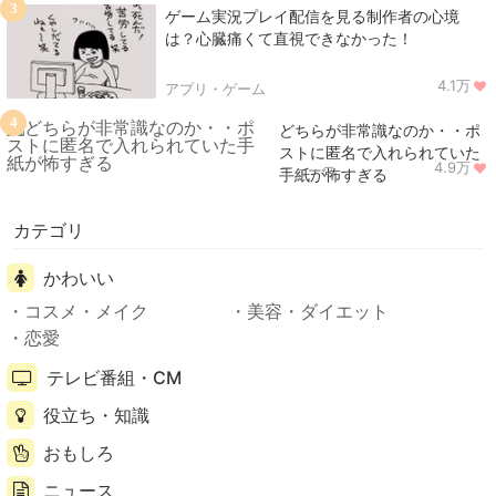
3
ゲーム実況プレイ配信を見る制作者の心境
は？心臓痛くて直視できなかった！
4.1万
アプリ・ゲーム
4
どちらが非常識なのか・・ポ
ストに匿名で入れられていた
4.9万
ニュース
手紙が怖すぎる
カテゴリ
かわいい
コスメ・メイク
美容・ダイエット
恋愛
テレビ番組・CM
役立ち・知識
おもしろ
ニュース