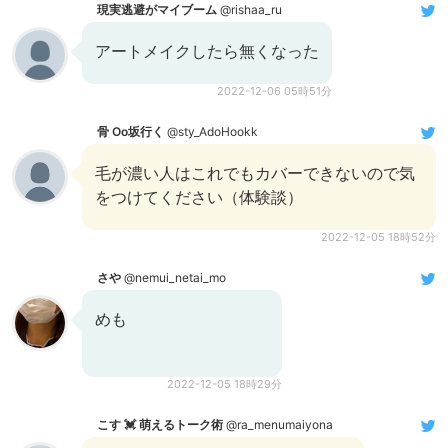
現実逃避がマイブーム
@rishaa_ru
アートメイクしたら無くなった
2022-12-06 05時51分
骨 Oo坂行く
@sty_AdoHookk
毛が濃い人はこれでもカバーできないので気
をつけてください（体験談）
2022-12-05 18時52分
さや
@nemui_netai_mo
めも
2022-12-05 18時29分
こす 💓 萌えるトーク術
@ra_menumaiyona