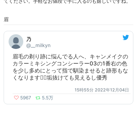
てください。手軽なお値段で手に入るのも嬉しいですね。
眉
乃
@__milkyn
眉毛の剃り跡に悩んでる人へ、キャンメイクの
カラーミキシングコンシーラー03の1番右の色
を少し多めにとって指で馴染ませると跡形もな
くなります👌🏻垢抜けても見えるし優秀
15時55分 2022年12月04日
5967
5.5万