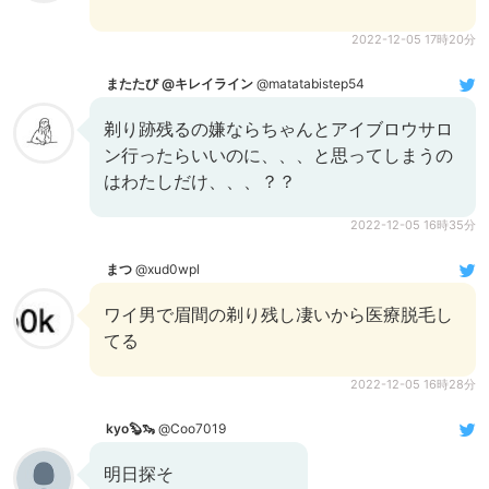
2022-12-05 17時20分
またたび @キレイライン
@matatabistep54
剃り跡残るの嫌ならちゃんとアイブロウサロ
ン行ったらいいのに、、、と思ってしまうの
はわたしだけ、、、？？
2022-12-05 16時35分
まつ
@xud0wpl
ワイ男で眉間の剃り残し凄いから医療脱毛し
てる
2022-12-05 16時28分
kyo🦫🦦
@Coo7019
明日探そ