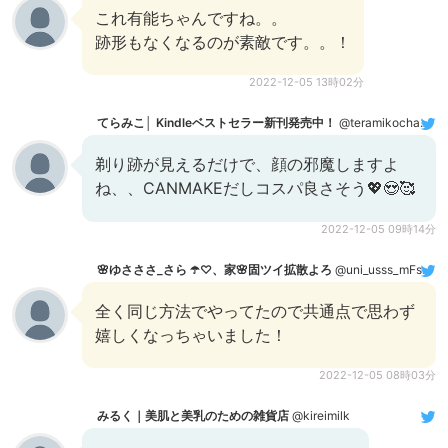
これ有能ちゃんですね。。
跡形もなくなるのが素敵です。。！
2022-12-05 13時02分
てらみこ│ Kindleベストセラー新刊発売中！
@teramikochannel
剃り跡が見えるだけで、顔の邪魔しますよ
ね、、CANMAKEだしコスパ良さそう💖😍🥰
2022-12-05 09時14分
🌸ゆさささ_さら ☂️♡、家🌸固ツイ拡散よろ
@uni_usss_mFsaka
全く同じ方法でやってたので共通点で思わず
嬉しくなっちゃいました！
2022-12-05 08時03分
みるく｜美肌と美乳のための雑貨店
@kireimilk