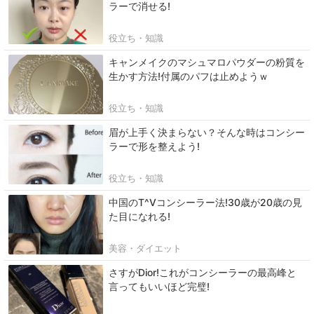
ラーで消せる!
役立ち・知識
キャンメイクのマシュマロパウダーの粉質を
生かす方法!付属のパフは止めようｗ
役立ち・知識
眉が上手く決まらない？そんな時はコンシー
ラーで形を整えよう!
役立ち・知識
中国のT^Vコンシーラー法!30歳が20歳の見
た目になれる!
美容・ダイエット
さすがDior!これがコンシーラーの最高峰と
言ってもいいほど完璧!