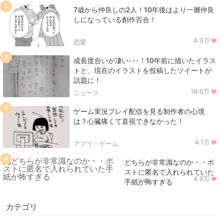
1
7歳から仲良しの2人！10年後はより一層仲良
しになっている創作百合！
4.9万
恋愛
2
成長度合いが凄い･･･！10年前に描いたイラス
トと、現在のイラストを投稿したツイートが
話題に！
18.6万
ニュース
3
ゲーム実況プレイ配信を見る制作者の心境
は？心臓痛くて直視できなかった！
4.1万
アプリ・ゲーム
4
どちらが非常識なのか・・ポ
ストに匿名で入れられていた
4.9万
ニュース
手紙が怖すぎる
カテゴリ