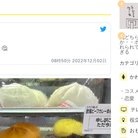
3
4
🤔
08時50分 2022年12月02日
カテゴ
か
コス
恋愛
テ
役
お