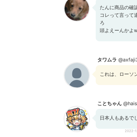
たんに商品の確
コレって言って
ろ
頭よえーんかよ
タワムラ
@axfaji
これは、ローソ
ことちゃん
@haisi
日本人もあるで
2022-