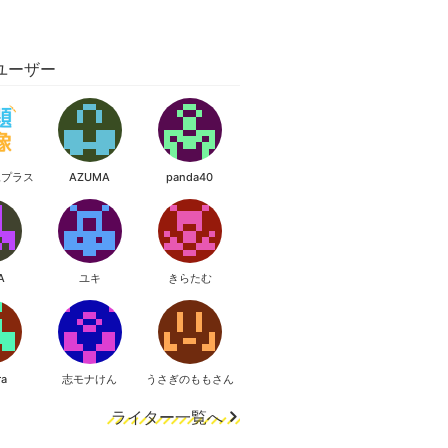
ユーザー
像プラス
AZUMA
panda40
A
ユキ
きらたむ
ra
志モナけん
うさぎのももさん
ライター一覧へ