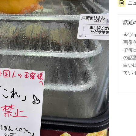
ニ
話題
今ツ
画像
で毎
の話
白い
てい