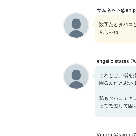
サムネット@ship
数字だとタバコ
んじゃね
angelic states
@A
これとは、指を
困るんだと思い
私もタバコでア
って指差して困
Karuru
@Karuru