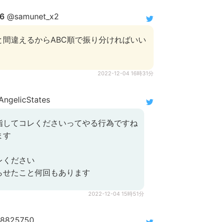
6
@samunet_x2
と間違えるからABC順で振り分ければいい
2022-12-04 16時31分
ngelicStates
指してコレくださいってやる行為ですね
ます
レください
らせたこと何回もあります
2022-12-04 15時51分
78825750