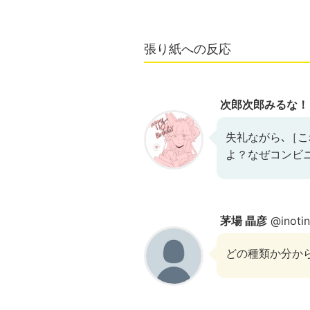
張り紙への反応
次郎次郎みるな！
失礼ながら､［
よ？なぜコンビ
茅場 晶彦
@inoti
どの種類か分か