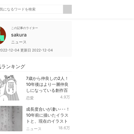
この記事のライター
sakura
ニュース
2022-12-04
更新日
2022-12-04
気ランキング
7歳から仲良しの2人！
10年後はより一層仲良
しになっている創作百
合！
4.9万
恋愛
成長度合いが凄い･･･！
10年前に描いたイラス
トと、現在のイラスト
を投稿したツイートが
18.6万
ニュース
話題に！