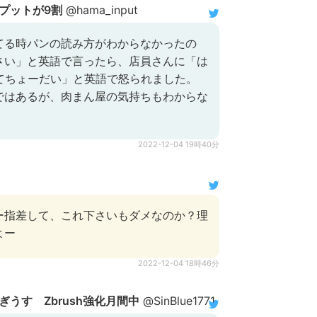
プットが9割
@hama_input
てる時パンの読み方がわからなかったの
さい」と英語で言ったら、店員さんに「は
ってちょーだい」と英語で怒られました。
ではあるが、肉まん屋の気持ちもわからな
2022-12-04 19時40分
ー指差して、これ下さいもダメなのか？理
よー
2022-12-04 18時46分
うす Zbrush強化月間中
@SinBlue1771