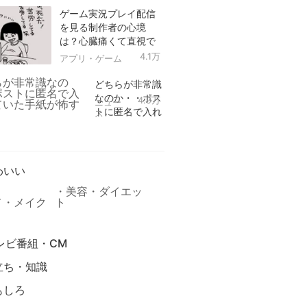
ゲーム実況プレイ配信
を見る制作者の心境
は？心臓痛くて直視で
きなかった！
4.1万
アプリ・ゲーム
どちらが非常識
なのか・・ポス
4.9万
ニュー
トに匿名で入れ
ス
られていた手紙
リ
が怖すぎる
わいい
美容・ダイエッ
メ・メイク
ト
レビ番組・CM
立ち・知識
もしろ