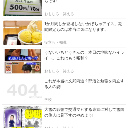
らです!
おもしろ・笑える
1か月間しか登場しないかぼちゃアイス。期
間限定ものは本当に気になります。
役立ち・知識
うないいちどうさんの、本日の地味なハイラ
イト。これはもう昭和？
おもしろ・笑える
これが本当の文武両道？部活と勉強を両立す
る人の姿!
学校
大雪の影響で交通マヒする東京に対して雪国
の住人は見下すのやめよう!
おもしろ・笑える