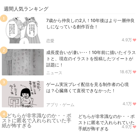
週間人気ランキング
1
7歳から仲良しの2人！10年後はより一層仲良
しになっている創作百合！
4.9万
恋愛
2
成長度合いが凄い･･･！10年前に描いたイラス
トと、現在のイラストを投稿したツイートが
話題に！
18.6万
ニュース
3
ゲーム実況プレイ配信を見る制作者の心境
は？心臓痛くて直視できなかった！
4.1万
アプリ・ゲーム
4
どちらが非常識なのか・・ポ
ストに匿名で入れられていた
4.9万
ニュース
手紙が怖すぎる