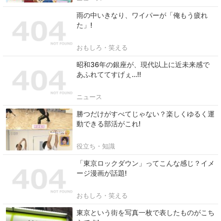
雨の中いきなり、ワイパーが「俺もう疲れ
た」!
おもしろ・笑える
昭和36年の銀座が、現代以上に近未来感で
あふれててすげぇ…!!
ニュース
勝つだけがすべてじゃない？楽しくゆるく運
動できる部活がこれ!
役立ち・知識
「東京ロックダウン」ってこんな感じ？イメ
ージ漫画が話題!
おもしろ・笑える
東京という街を写真一枚で表したものがこち