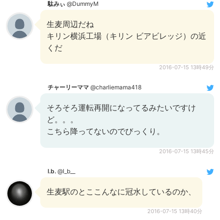
駄みぃ
@DummyM
生麦周辺だね
キリン横浜工場（キリン ビアビレッジ）の近
くだ
2016-07-15 13時49分
チャーリーママ
@charliemama418
そろそろ運転再開になってるみたいですけ
ど。。。
こちら降ってないのでびっくり。
2016-07-15 13時45分
l.b.
@l_b__
生麦駅のとここんなに冠水しているのか、
2016-07-15 13時40分