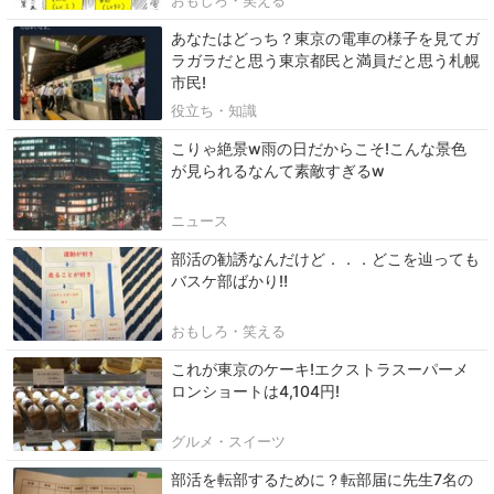
あなたはどっち？東京の電車の様子を見てガ
ラガラだと思う東京都民と満員だと思う札幌
市民!
役立ち・知識
こりゃ絶景w雨の日だからこそ!こんな景色
が見られるなんて素敵すぎるw
ニュース
部活の勧誘なんだけど．．．どこを辿っても
バスケ部ばかり‼
おもしろ・笑える
これが東京のケーキ!エクストラスーパーメ
ロンショートは4,104円!
グルメ・スイーツ
部活を転部するために？転部届に先生7名の