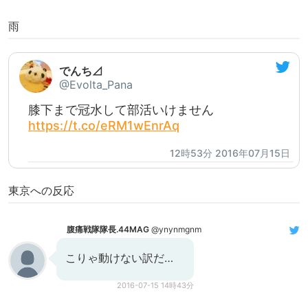
雨
でんち⊿
@Evolta_Pana
膝下まで冠水して部活いけません
https://t.co/eRM1wEnrAq
12時53分 2016年07月15日
東京への反応
腹痛戦隊隊長.44MAG
@ynynmgnm
こりゃ動けない訳だ…
2016-07-15 14時43分