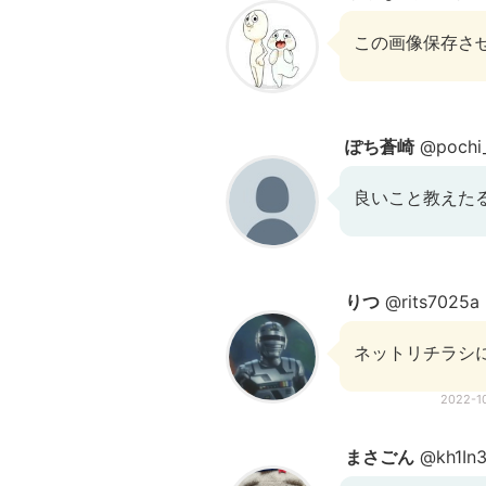
この画像保存さ
ぽち蒼崎
@pochi_
良いこと教えた
りつ
@rits7025a
ネットリチラシ
2022-1
まさごん
@kh1In3