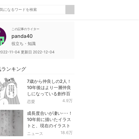
この記事のライター
panda40
役立ち・知識
2022-11-04
更新日
2022-12-04
気ランキング
7歳から仲良しの2人！
10年後はより一層仲良
しになっている創作百
合！
4.9万
恋愛
成長度合いが凄い･･･！
10年前に描いたイラス
トと、現在のイラスト
を投稿したツイートが
18.6万
ニュース
話題に！