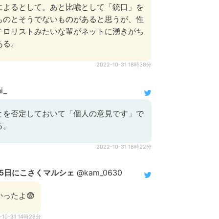
によるとして。あと比喩として「銃口」を
ものとそうでないものがあると思うが、性
テロリストみたいな輩がネットに湧きがち
ある。
2022-10-31 18時38分
i_
とを否定しておいて「個人の意見です」で
る。
2022-10-31 18時22分
月5日にこさくマルシェ
@kam_0630
ったよ😨
-10-31 14時28分