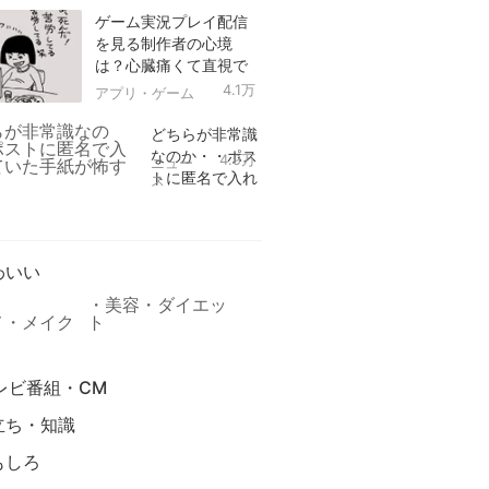
ゲーム実況プレイ配信
を見る制作者の心境
は？心臓痛くて直視で
きなかった！
4.1万
アプリ・ゲーム
どちらが非常識
なのか・・ポス
4.9万
ニュー
トに匿名で入れ
ス
られていた手紙
リ
が怖すぎる
わいい
美容・ダイエッ
メ・メイク
ト
レビ番組・CM
立ち・知識
もしろ