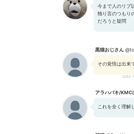
今まで人のリプ
独り言のつもり
だろうと疑問
黒猫おじさん
@to
その覚悟は出来
2022-
アラハバキ/KMC
これを全く理解