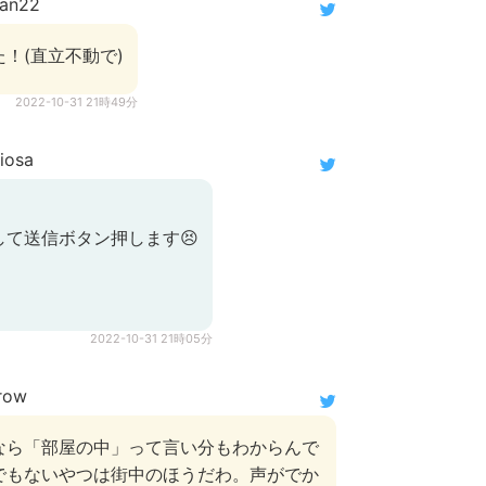
an22
！(直立不動で)
2022-10-31 21時49分
iosa
）
て送信ボタン押します😣
2022-10-31 21時05分
row
なら「部屋の中」って言い分もわからんで
でもないやつは街中のほうだわ。声がでか