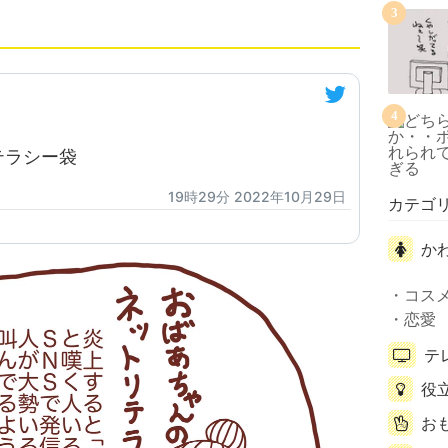
3
4
テラシー袋
19時29分 2022年10月29日
カテゴ
か
コス
恋愛
テ
役
お