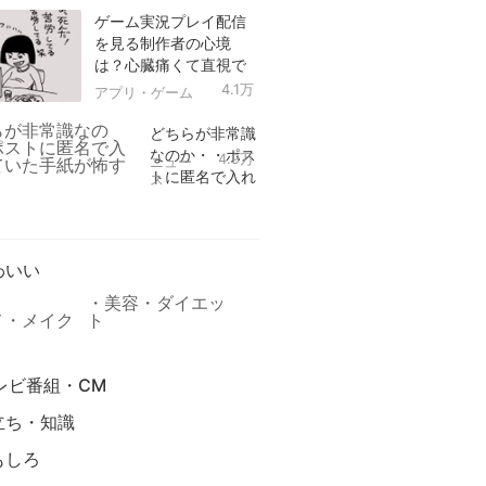
ゲーム実況プレイ配信
を見る制作者の心境
は？心臓痛くて直視で
きなかった！
4.1万
アプリ・ゲーム
どちらが非常識
なのか・・ポス
4.9万
ニュー
トに匿名で入れ
ス
られていた手紙
リ
が怖すぎる
わいい
美容・ダイエッ
メ・メイク
ト
レビ番組・CM
立ち・知識
もしろ