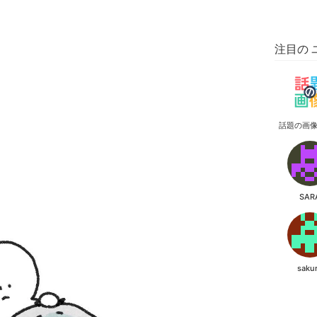
注目の 
話題の画
SAR
saku