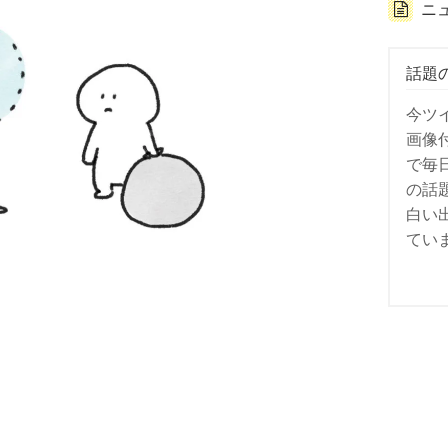
ニ
話題
今ツ
画像
で毎
の話
白い
てい