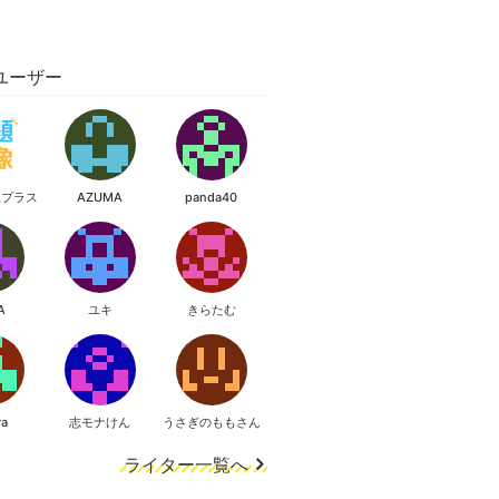
ユーザー
像プラス
AZUMA
panda40
A
ユキ
きらたむ
ra
志モナけん
うさぎのももさん
ライター一覧へ