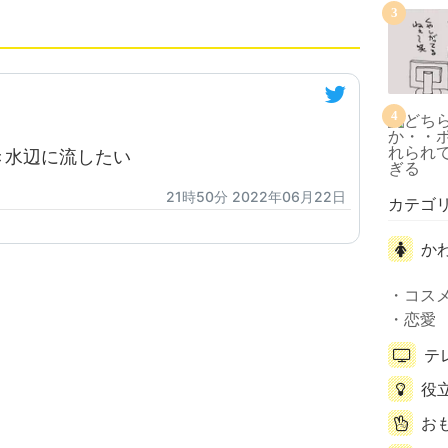
3
4
き水辺に流したい
21時50分 2022年06月22日
カテゴ
か
コス
恋愛
テ
役
お