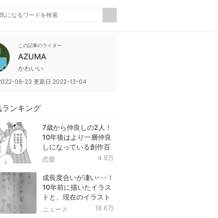
この記事のライター
AZUMA
かわいい
2022-06-23
更新日
2022-12-04
気ランキング
7歳から仲良しの2人！
10年後はより一層仲良
しになっている創作百
合！
4.9万
恋愛
成長度合いが凄い･･･！
10年前に描いたイラス
トと、現在のイラスト
を投稿したツイートが
18.6万
ニュース
話題に！