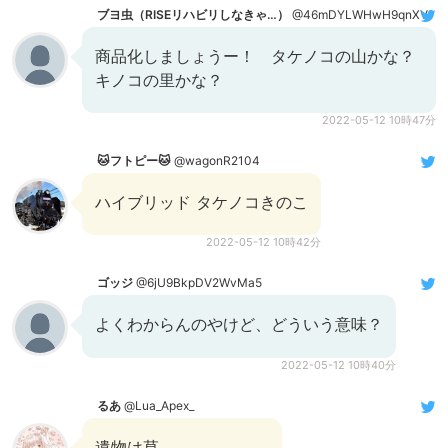
ブヨ虫（RISEリハビリしなきゃ…）
@46mDYLWHwH9qnXV
商品化しましょうー！ タケノコの山かな？
キノコの里かな？
2022-05-12 10時47分
🐱フトピー🐱
@wagonR2104
ハイブリッド タケノコきのこ
2022-05-12 10時42分
ゴッジ
@6jU9BkpDV2WvMa5
よくわからんのやけど、どういう意味？
2022-05-12 10時40分
るあ
@Lua_Apex_
遺物は草