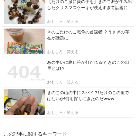
【たけのこ派に愛の手を】きのこ派が生み出
したクリスマスケーキが映えすぎて話題に
おもしろ・笑える
きのこたけのこ戦争の首謀者!？うさぎの存
在が話題に!
おもしろ・笑える
あの争いに終止符が打たれる!たきのこの山
里とは!？
おもしろ・笑える
きのこの山の中にスパイ？!たけのこの里で
はないか!何を探りにきたのだ‪w‪w‪w
おもしろ・笑える
この記事に関するキーワード