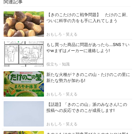
関連記事
【きのこたけのこ戦争問題】 たけのこ厨、
ついに科学の力をも手に入れてしまう
おもしろ・笑える
もし買った商品に問題があったら...SNS？い
やwまずはメーカーに連絡しよう!
役立ち・知識
新たな火種が？きのこの山・たけのこの里に
新たな勢力が加わる!
おもしろ・笑える
【話題】「きのこの山」派のみなさん!この
投稿への反応できのこが成長します!
おもしろ・笑える