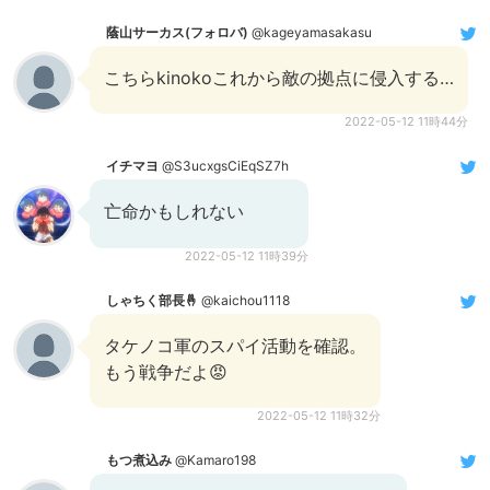
蔭山サーカス(フォロバ)
@kageyamasakasu
こちらkinokoこれから敵の拠点に侵入する…
2022-05-12 11時44分
イチマヨ
@S3ucxgsCiEqSZ7h
亡命かもしれない
2022-05-12 11時39分
しゃちく部長🤞
@kaichou1118
タケノコ軍のスパイ活動を確認。
もう戦争だよ😡
2022-05-12 11時32分
もつ煮込み
@Kamaro198