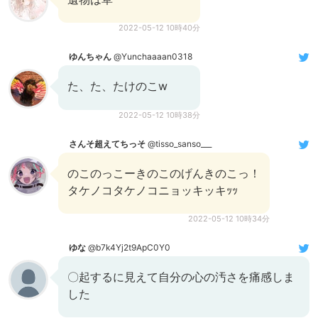
2022-05-12 10時40分
ゆんちゃん
@Yunchaaaan0318
た、た、たけのこw
2022-05-12 10時38分
さんそ超えてちっそ
@tisso_sanso___
のこのっこーきのこのげんきのこっ！
タケノコタケノコニョッキッキｯｯ
2022-05-12 10時34分
ゆな
@b7k4Yj2t9ApC0Y0
〇起するに見えて自分の心の汚さを痛感しま
した