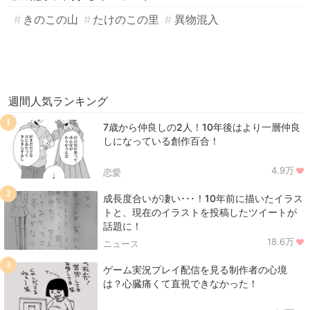
きのこの山
たけのこの里
異物混入
週間人気ランキング
1
7歳から仲良しの2人！10年後はより一層仲良
しになっている創作百合！
4.9万
恋愛
2
成長度合いが凄い･･･！10年前に描いたイラス
トと、現在のイラストを投稿したツイートが
話題に！
18.6万
ニュース
3
ゲーム実況プレイ配信を見る制作者の心境
は？心臓痛くて直視できなかった！