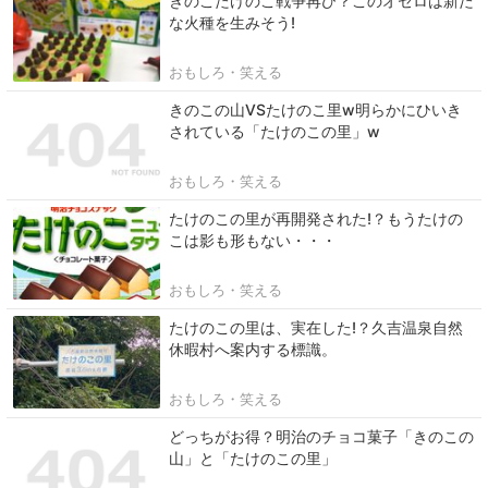
きのこたけのこ戦争再び？このオセロは新た
な火種を生みそう!
おもしろ・笑える
きのこの山VSたけのこ里w明らかにひいき
されている「たけのこの里」w
おもしろ・笑える
たけのこの里が再開発された!？もうたけの
こは影も形もない・・・
おもしろ・笑える
たけのこの里は、実在した!？久吉温泉自然
休暇村へ案内する標識。
おもしろ・笑える
どっちがお得？明治のチョコ菓子「きのこの
山」と「たけのこの里」