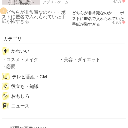
4.1万
アプリ・ゲーム
4
どちらが非常識なのか・・ポ
ストに匿名で入れられていた
4.9万
ニュース
手紙が怖すぎる
カテゴリ
かわいい
コスメ・メイク
美容・ダイエット
恋愛
テレビ番組・CM
役立ち・知識
おもしろ
ニュース