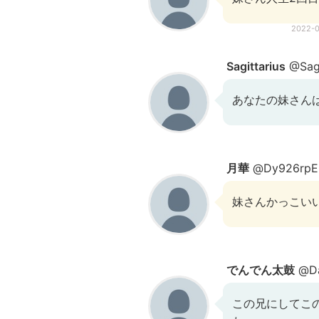
2022-
Sagittarius
@Sag
あなたの妹さん
月華
@Dy926rpE
妹さんかっこい
でんでん太鼓
@Da
この兄にしてこ