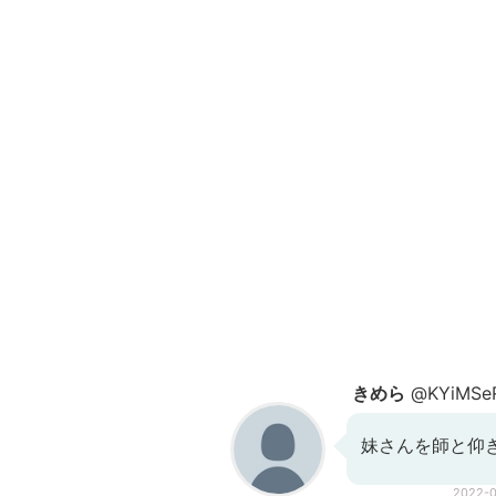
きめら
@KYiMSe
妹さんを師と仰
2022-