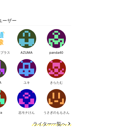
ユーザー
像プラス
AZUMA
panda40
A
ユキ
きらたむ
ra
志モナけん
うさぎのももさん
ライター一覧へ