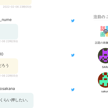
2022-02-06 23時05分
注目の 
a_nume
2-06 22時29分
話題の画
10
だろう
SAR
2-06 22時05分
osakana
saku
回くらい押したい。