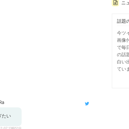
ニ
話題
今ツ
画像
で毎
の話
白い
てい
Ra
ぎたい
02-07 13時51分