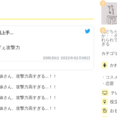
3
4
手...
げぇ攻撃力
カテゴ
20時30分 2022年02月06日
か
コス
恋愛
テ
役
お