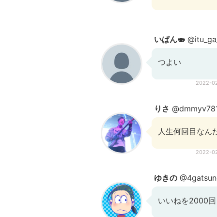
いぱん🍣
@itu_g
つよい
2022-0
りさ
@dmmyv78
人生何回目なん
2022-0
ゆきの
@4gatsun
いいねを2000