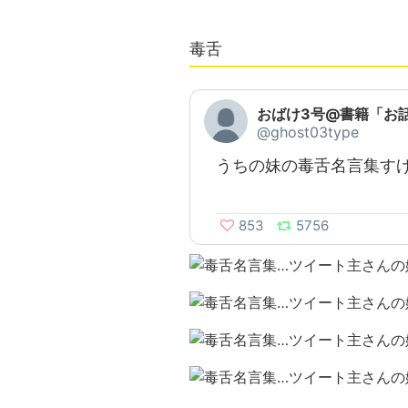
毒舌
おばけ3号@書籍「お話上
@ghost03type
うちの妹の毒舌名言集す
853
5756