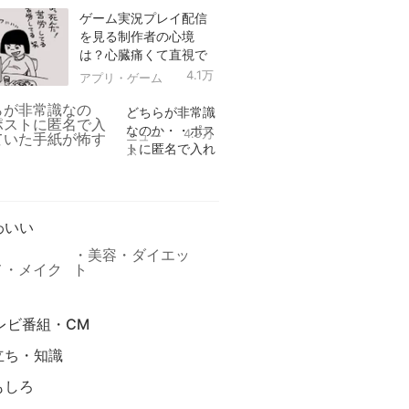
ゲーム実況プレイ配信
を見る制作者の心境
は？心臓痛くて直視で
きなかった！
4.1万
アプリ・ゲーム
どちらが非常識
なのか・・ポス
4.9万
ニュー
トに匿名で入れ
ス
られていた手紙
リ
が怖すぎる
わいい
美容・ダイエッ
メ・メイク
ト
レビ番組・CM
立ち・知識
もしろ