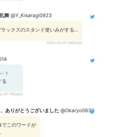
剣乱舞
@Y_Kisaragi0923
デラックスのスタンド使いみがする…
2022-02-07 12時23分
014
･･！
する
02-07 11時56分
さん、ありがとうございました
@Okaryo0630
妹でこのワードが
…