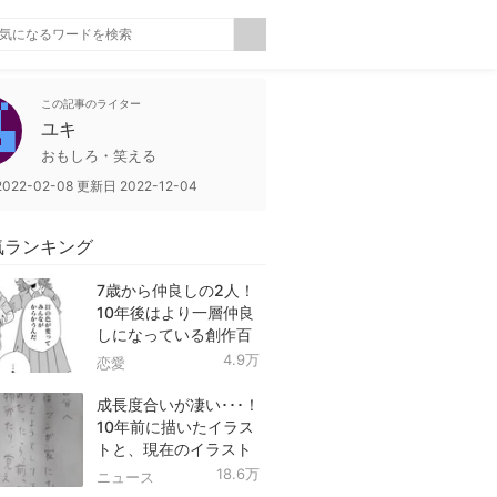
この記事のライター
ユキ
おもしろ・笑える
2022-02-08
更新日
2022-12-04
気ランキング
7歳から仲良しの2人！
10年後はより一層仲良
しになっている創作百
合！
4.9万
恋愛
成長度合いが凄い･･･！
10年前に描いたイラス
トと、現在のイラスト
を投稿したツイートが
18.6万
ニュース
話題に！