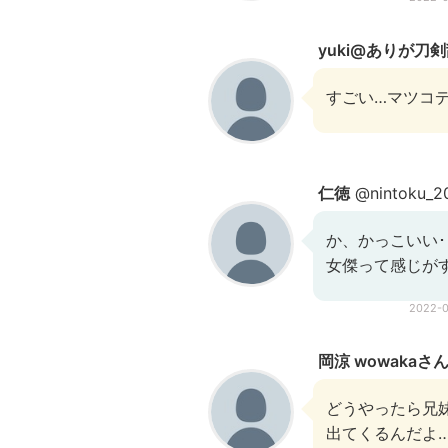
yuki@ありが刀
すごい…マツコ
仁徳
@nintoku_2
か、かっこいい･
女傑って感じが
2022-
岡涼 wowaka
どうやったら兄
出てくるんだよ