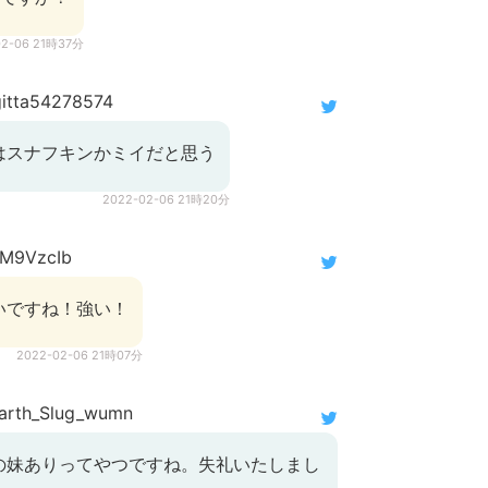
02-06 21時37分
itta54278574
はスナフキンかミイだと思う
2022-02-06 21時20分
M9VzcIb
いですね！強い！
2022-02-06 21時07分
rth_Slug_wumn
の妹ありってやつですね。失礼いたしまし