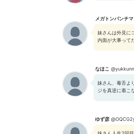
メガトンパンチマ
妹さんは外見に
内面が大事って
なほこ
@yukkun
妹さん、毒舌よ
ジを真逆に着こ
ゆず彦
@OQCG2y
妹さん人生2回