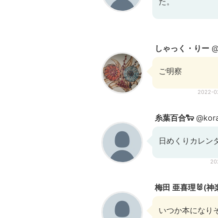
た。
しゃっく・りー
@
ご明察
2022-0
糸葉百合🐑
@koral
日めくりカレン
20
梅田 亜喜理🐰(神
いつか本になり