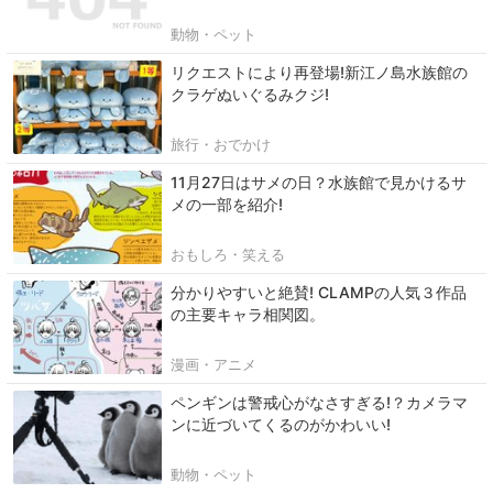
動物・ペット
リクエストにより再登場!新江ノ島水族館の
クラゲぬいぐるみクジ!
旅行・おでかけ
11月27日はサメの日？水族館で見かけるサ
メの一部を紹介!
おもしろ・笑える
分かりやすいと絶賛! CLAMPの人気３作品
の主要キャラ相関図。
漫画・アニメ
ペンギンは警戒心がなさすぎる!？カメラマ
ンに近づいてくるのがかわいい!
動物・ペット