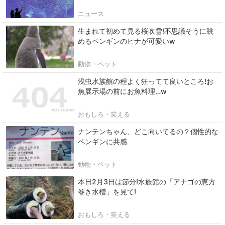
ニュース
生まれて初めて見る桜吹雪!不思議そうに眺
めるペンギンのヒナが可愛いw
動物・ペット
浅虫水族館の程よく狂ってて良いところ!お
魚展示場の前にお魚料理…w
おもしろ・笑える
ナンテンちゃん、どこ向いてるの？個性的な
ペンギンに共感
動物・ペット
本日2月3日は節分!水族館の「アナゴの恵方
巻き水槽」を見て!
おもしろ・笑える