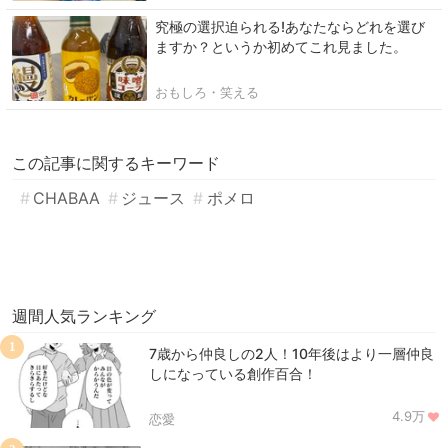
究極の選択迫られる!あなたならどれを選び
ますか？というか初めてこれ見ました。
おもしろ・笑える
この記事に関するキーワード
CHABAA
ジュース
ポメロ
週間人気ランキング
1
7歳から仲良しの2人！10年後はより一層仲良
しになっている創作百合！
4.9万
恋愛