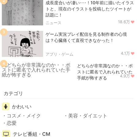
2
成長度合いが凄い･･･！10年前に描いたイラス
トと、現在のイラストを投稿したツイートが
話題に！
18.6万
ニュース
3
ゲーム実況プレイ配信を見る制作者の心境
は？心臓痛くて直視できなかった！
4.1万
アプリ・ゲーム
4
どちらが非常識なのか・・ポ
ストに匿名で入れられていた
4.9万
ニュース
手紙が怖すぎる
カテゴリ
かわいい
コスメ・メイク
美容・ダイエット
恋愛
テレビ番組・CM