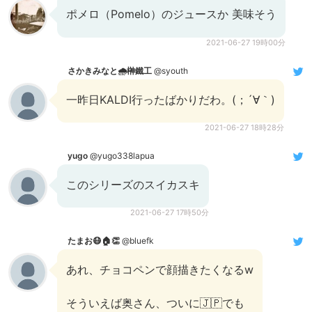
ポメロ（Pomelo）のジュースか 美味そう
2021-06-27 19時00分
さかきみなと🌧榊鐵工
@syouth
一昨日KALDI行ったばかりだわ。(；´∀｀)
2021-06-27 18時28分
yugo
@yugo338lapua
このシリーズのスイカスキ
2021-06-27 17時50分
たまお😷🏠👏
@bluefk
あれ、チョコペンで顔描きたくなるw
そういえば奥さん、ついに🇯🇵でも