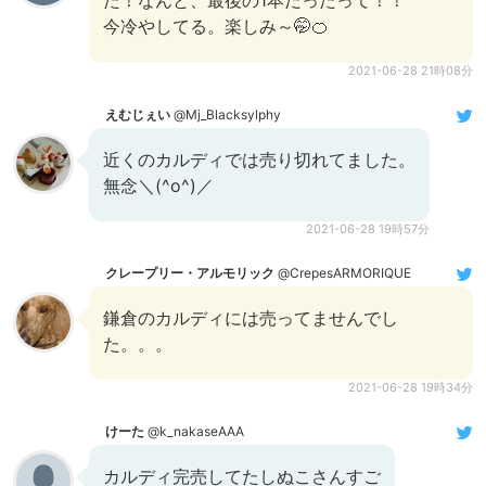
た！なんと、最後の1本だったって！！
今冷やしてる。楽しみ～🤭🍊
2021-06-28 21時08分
えむじぇい
@Mj_Blacksylphy
近くのカルディでは売り切れてました。
無念＼(^o^)／
2021-06-28 19時57分
クレープリー・アルモリック
@CrepesARMORIQUE
鎌倉のカルディには売ってませんでし
た。。。
2021-06-28 19時34分
けーた
@k_nakaseAAA
カルディ完売してたしぬこさんすご