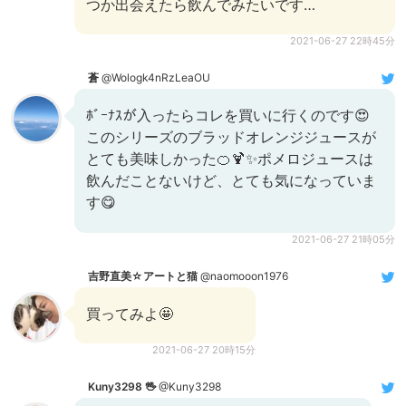
つか出会えたら飲んでみたいです…
2021-06-27 22時45分
蒼
@Wologk4nRzLeaOU
ﾎﾞｰﾅｽが入ったらコレを買いに行くのです😍
このシリーズのブラッドオレンジジュースが
とても美味しかった🍊🍹✨ポメロジュースは
飲んだことないけど、とても気になっていま
す😋
2021-06-27 21時05分
吉野直美☆アートと猫
@naomooon1976
買ってみよ🤩
2021-06-27 20時15分
Kuny3298 🖖
@Kuny3298