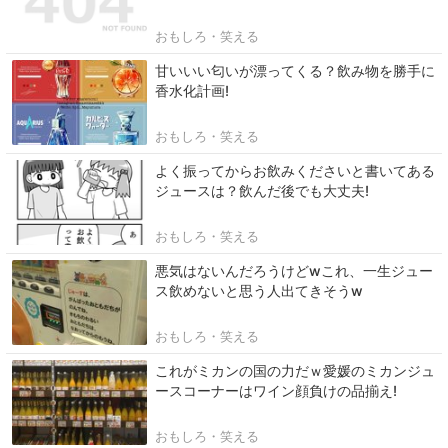
おもしろ・笑える
甘いいい匂いが漂ってくる？飲み物を勝手に
香水化計画!
おもしろ・笑える
よく振ってからお飲みくださいと書いてある
ジュースは？飲んだ後でも大丈夫!
おもしろ・笑える
悪気はないんだろうけどwこれ、一生ジュー
ス飲めないと思う人出てきそうw
おもしろ・笑える
これがミカンの国の力だｗ愛媛のミカンジュ
ースコーナーはワイン顔負けの品揃え!
おもしろ・笑える