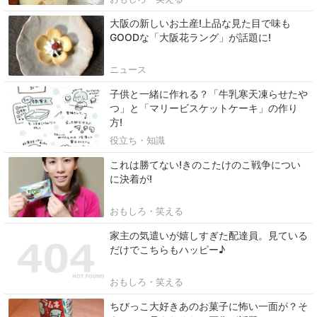
大阪の新しいお土産!上品な見た目で味も
GOODな「大阪花ラング」が話題に!
ニュース
子供と一緒に作れる？「牛乳寒天凍らせたや
つ」と「マリービスケットケーキ」の作り
方!
役立ち・知識
これは勝てない!きのこたけのこ戦争につい
に決着が!
おもしろ・笑える
家主の気遣いが嬉しすぎた配達員。見ている
だけでこちらもハッピー♪
おもしろ・笑える
ちびっこ大好きあのお菓子に怖い一面が？そ