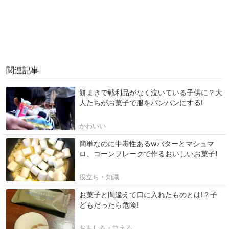
関連記事
餅まきで戦利品がなく泣いている子供に？大
人たちがお菓子で服をパンパンにする!
かわいい
簡単なのに中毒性あるwバターとマシュマ
ロ、コーンフレークで作るおいしいお菓子!
役立ち・知識
お菓子と間違えて口に入れたものとは!？子
どもだったら危険!
おもしろ・笑える