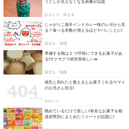
うとしか見えなくなる画像が話題
おもしろ・笑える
じゃがりこ激辛インドカレー味のレポから見
る？食べる本数が増えるほどヤバいことに!
役立ち・知識
準備する物は２つ!手軽にできるお菓子があ
る!サクサクで絶対美味しいw
役立ち・知識
彼氏と別れたと教えるとお菓子くれるヤマト
のお兄さん現る!
かわいい
眺めているだけで楽しい!有名なお菓子を都
道府県別にまとめたツイートが話題に!