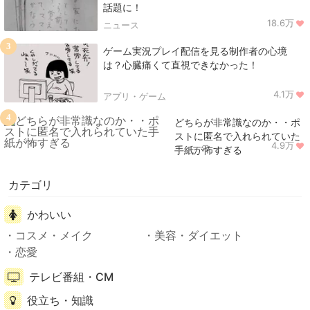
話題に！
18.6万
ニュース
3
ゲーム実況プレイ配信を見る制作者の心境
は？心臓痛くて直視できなかった！
4.1万
アプリ・ゲーム
4
どちらが非常識なのか・・ポ
ストに匿名で入れられていた
4.9万
ニュース
手紙が怖すぎる
カテゴリ
かわいい
コスメ・メイク
美容・ダイエット
恋愛
テレビ番組・CM
役立ち・知識