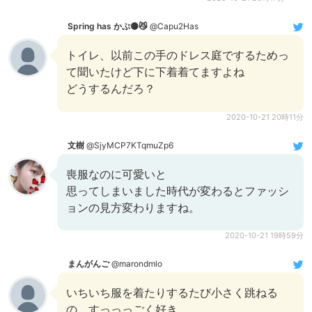
Spring has かぷ🟡😼
@Capu2Has
トイレ、以前この手のドレス庭でするためっ
て聞いたけど下に下着着てますよね
どうするんだろ？
2020-10-21 20時11分
文樹
@SjyMCP7KTqmuZp6
喪服なのに可愛いと
思ってしまいました時代が変わるとファッシ
ョンの見方変わりますね。
2020-10-21 19時59分
まんがんご
@marondmlo
いちいち服を着たりするたび小さく跳ねる
の、すっっっごく好き