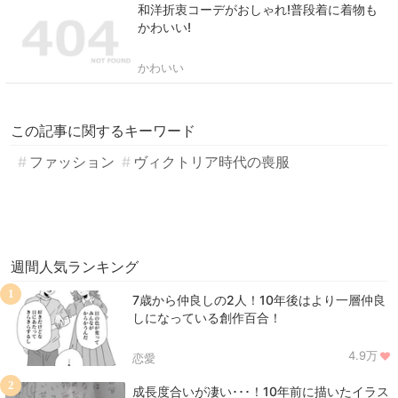
和洋折衷コーデがおしゃれ!普段着に着物も
かわいい!
かわいい
この記事に関するキーワード
ファッション
ヴィクトリア時代の喪服
週間人気ランキング
1
7歳から仲良しの2人！10年後はより一層仲良
しになっている創作百合！
4.9万
恋愛
2
成長度合いが凄い･･･！10年前に描いたイラス