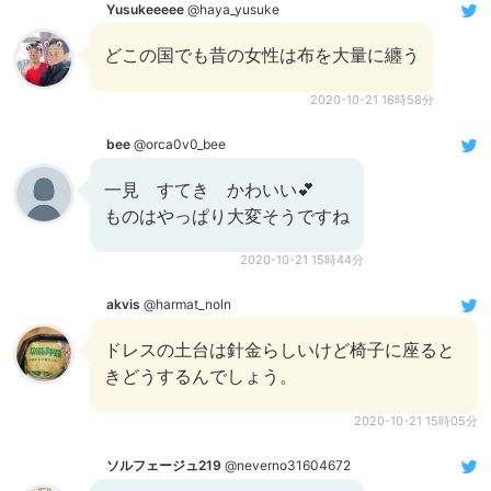
Yusukeeeee
@haya_yusuke
どこの国でも昔の女性は布を大量に纏う
2020-10-21 16時58分
bee
@orca0v0_bee
一見 すてき かわいい💕
ものはやっぱり大変そうですね
2020-10-21 15時44分
akvis
@harmat_noln
ドレスの土台は針金らしいけど椅子に座ると
きどうするんでしょう。
2020-10-21 15時05分
ソルフェージュ219
@neverno31604672