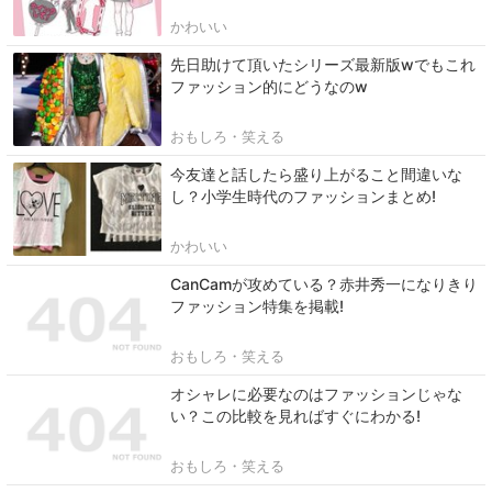
かわいい
先日助けて頂いたシリーズ最新版wでもこれ
ファッション的にどうなのw
おもしろ・笑える
今友達と話したら盛り上がること間違いな
し？小学生時代のファッションまとめ!
かわいい
CanCamが攻めている？赤井秀一になりきり
ファッション特集を掲載!
おもしろ・笑える
オシャレに必要なのはファッションじゃな
い？この比較を見ればすぐにわかる!
おもしろ・笑える