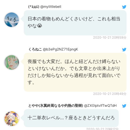
(*≧д≦)
@mylittlebell
日本の着物もめんどくさいけど、これも相当
やな😭
2020-10-21 20時59分
くろねこ
@b3ePg2NZ71EpngK
喪服でも大変だ。ほんと紐どんだけ縛らない
といけないんだか。でも文章とか出来上がり
だけしか知らないから過程が見れて面白いで
す。
2020-10-21 20時49分
とやや(氷翼終焉なるや灼熱の聖樹)
@ZX0IptvlfTwQTdH
十二単衣レベル…？座るときどうすんだろ
2020-10-21 20時17分