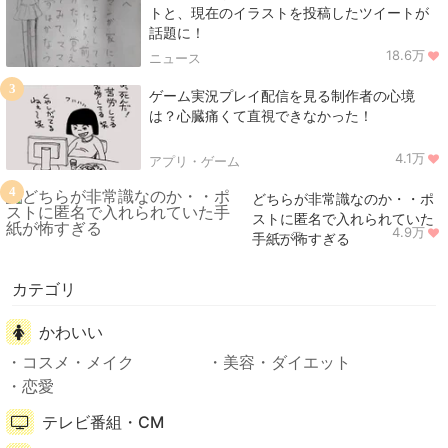
トと、現在のイラストを投稿したツイートが
話題に！
18.6万
ニュース
3
ゲーム実況プレイ配信を見る制作者の心境
は？心臓痛くて直視できなかった！
4.1万
アプリ・ゲーム
4
どちらが非常識なのか・・ポ
ストに匿名で入れられていた
4.9万
ニュース
手紙が怖すぎる
カテゴリ
かわいい
コスメ・メイク
美容・ダイエット
恋愛
テレビ番組・CM