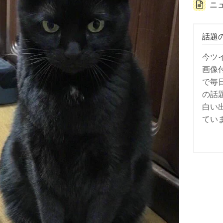
ニ
話題
今ツ
画像
で毎
の話
白い
てい