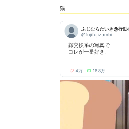
猫
ふじむらたいき@行動心
@fujifujizombi
顔交換系の写真で
コレが一番好き。
4万
16.8万