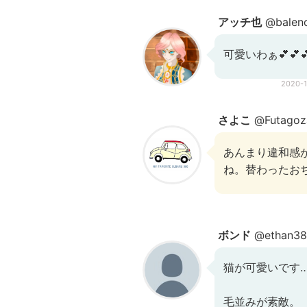
アッチ也
@balen
可愛いわぁ💕💕
2020-
さよこ
@Futagoz
あんまり違和感
ね。替わったお
ボンド
@ethan38
猫が可愛いです…
毛並みが素敵。