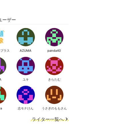
ユーザー
像プラス
AZUMA
panda40
A
ユキ
きらたむ
ra
志モナけん
うさぎのももさん
ライター一覧へ