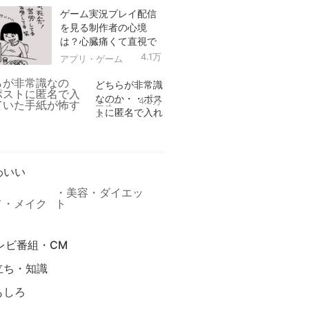
ゲーム実況プレイ配信
を見る制作者の心境
は？心臓痛くて直視で
きなかった！
4.1万
アプリ・ゲーム
どちらが非常識
なのか・・ポス
4.9万
ニュー
トに匿名で入れ
ス
られていた手紙
リ
が怖すぎる
わいい
美容・ダイエッ
メ・メイク
ト
レビ番組・CM
立ち・知識
もしろ