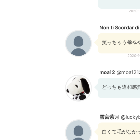
2020-
Non ti Scordar d
笑っちゃう😂💦💦
2020-
moa12
@moa1213
どっちも違和感無
雪宮紫月
@luckyb
白くて毛がなか