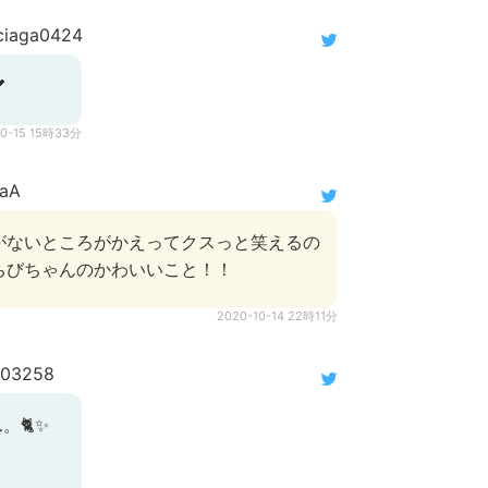
ciaga0424

10-15 15時33分
aA
がないところがかえってクスっと笑えるの
ちびちゃんのかわいいこと！！
2020-10-14 22時11分
03258
。🐈✨