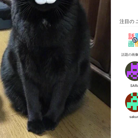
注目の 
話題の画
SAR
saku