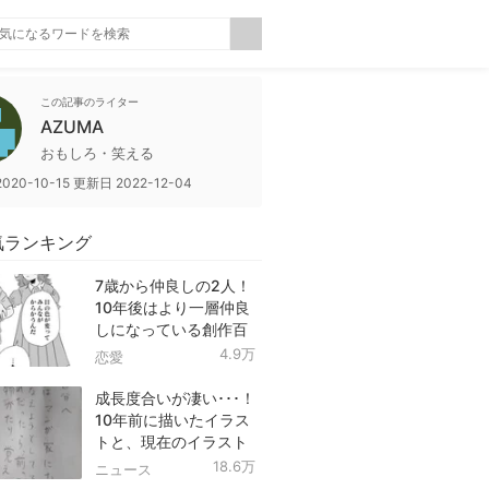
この記事のライター
AZUMA
おもしろ・笑える
2020-10-15
更新日
2022-12-04
気ランキング
7歳から仲良しの2人！
10年後はより一層仲良
しになっている創作百
合！
4.9万
恋愛
成長度合いが凄い･･･！
10年前に描いたイラス
トと、現在のイラスト
を投稿したツイートが
18.6万
ニュース
話題に！