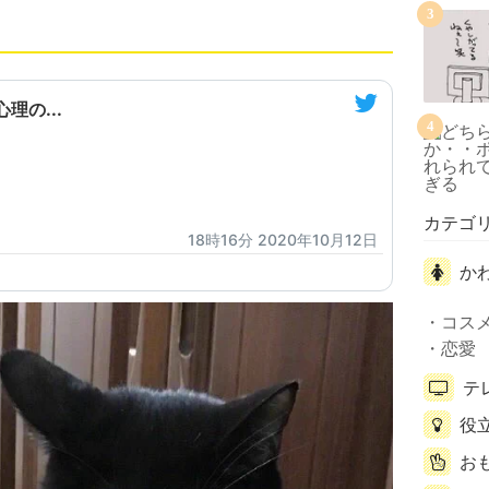
3
理の...
4
カテゴ
18時16分 2020年10月12日
か
コス
恋愛
テ
役
お