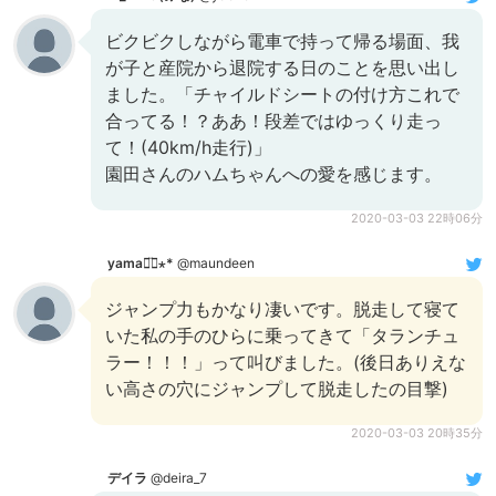
ビクビクしながら電車で持って帰る場面、我
が子と産院から退院する日のことを思い出し
ました。「チャイルドシートの付け方これで
合ってる！？ああ！段差ではゆっくり走っ
て！(40km/h走行)」
園田さんのハムちゃんへの愛を感じます。
2020-03-03 22時06分
yama◡̈⃝︎⋆︎*
@maundeen
ジャンプ力もかなり凄いです。脱走して寝て
いた私の手のひらに乗ってきて「タランチュ
ラー！！！」って叫びました。(後日ありえな
い高さの穴にジャンプして脱走したの目撃)
2020-03-03 20時35分
デイラ
@deira_7