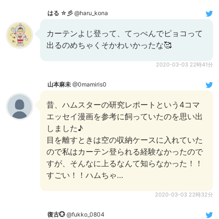
はる ☆彡
@haru_kona
カーテンよじ登って、てっぺんでピョコって
出るのめちゃくそかわいかったな🥰
2020-03-03 22時41分
山本麻未
@0mamiris0
昔、ハムスターの研究レポートという4コマ
エッセイ漫画を参考に飼っていたのを思い出
しました♪
目を離すときは空の収納ケースに入れていた
ので私はカーテン登られる経験なかったので
すが、そんなに上るなんて知らなかった！！
すごい！！ハムちゃ…
2020-03-03 22時32分
復古💮
@fukko_0804