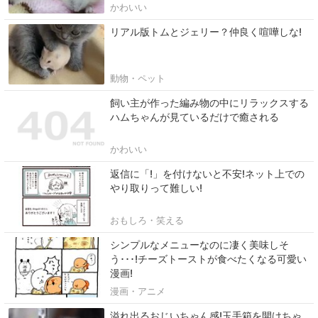
かわいい
リアル版トムとジェリー？仲良く喧嘩しな!
動物・ペット
飼い主が作った編み物の中にリラックスする
ハムちゃんが見ているだけで癒される
かわいい
返信に「!」を付けないと不安!ネット上での
やり取りって難しい!
おもしろ・笑える
シンプルなメニューなのに凄く美味しそ
う･･･!チーズトーストが食べたくなる可愛い
漫画!
漫画・アニメ
溢れ出るおじいちゃん感!玉手箱を開けちゃ