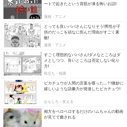
ートで起きたという背筋が凍る怖いお話!
漫画・アニメ
とっても良いパパさんになりそう!男性が子
供のだっこを頑なに拒んだ理由がすごく素
敵!
漫画・アニメ
すごく理想的なパパさん!ダメなところはダ
メとしつつ、良いところは否定しない叱り
方!
役立ち・知識
ピカチュウが人間の言葉を喋った…？!微妙に
嬉しいような語彙力が発達したピカチュウ!
おもしろ・笑える
相方をペロペロするだけのハムちゃんの動画
が見てて癒される