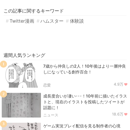
この記事に関するキーワード
Twitter漫画
ハムスター
体験談
週間人気ランキング
1
7歳から仲良しの2人！10年後はより一層仲良
しになっている創作百合！
4.9万
恋愛
2
成長度合いが凄い･･･！10年前に描いたイラス
トと、現在のイラストを投稿したツイートが
話題に！
18.6万
ニュース
3
ゲーム実況プレイ配信を見る制作者の心境