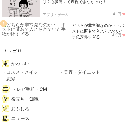
は？心臓痛くて直視できなかった！
4.1万
アプリ・ゲーム
4
どちらが非常識なのか・・ポ
ストに匿名で入れられていた
4.9万
ニュース
手紙が怖すぎる
カテゴリ
かわいい
コスメ・メイク
美容・ダイエット
恋愛
テレビ番組・CM
役立ち・知識
おもしろ
ニュース