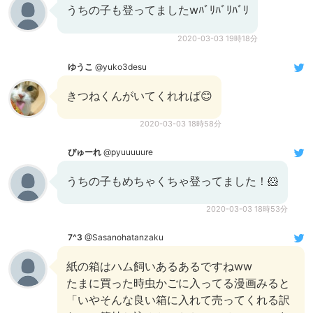
うちの子も登ってましたwﾊﾞﾘﾊﾞﾘﾊﾞﾘ
2020-03-03 19時18分
ゆうこ
@yuko3desu
きつねくんがいてくれれば😊
2020-03-03 18時58分
ぴゅーれ
@pyuuuuure
うちの子もめちゃくちゃ登ってました！🐹
2020-03-03 18時53分
7^3
@Sasanohatanzaku
紙の箱はハム飼いあるあるですねww
たまに買った時虫かごに入ってる漫画みると
「いやそんな良い箱に入れて売ってくれる訳