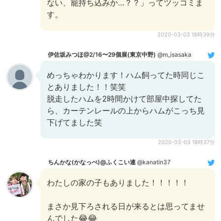
ない、籠持ち込みか…？？」ってツッコミま
す。
2020-03-03 18時39分
伊佐坂みつほ@2/16〜29個展(東京中野)
@m_isasaka
めっちゃわかります！ハム飼ってた時同じこ
とありました！！笑笑
脱走したハムを2時間かけて部屋中探してた
ら、カーテンレールの上からハムがこっち見
下げてました笑
2020-03-03 18時37分
ちんかな(かなっぺ)@ふくこい連
@kanatin37
わたしの家の子もありました！！！！！
まさか見下ろされる日が来るとは思ってませ
んでした😂😂