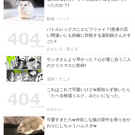
ったのか？!
動物・ペット
バトルレックスにエビフリャイ？!患者の言
い間違いにも的確に対処する薬剤師さんがす
ごい!
おもしろ・笑える
サンタさんより早かった？心が通じ合う二人
のクリスマスに乾杯!
漫画・アニメ
これはこれで可愛いけどw親知らず抜いたら
「たべる牧場ミルク」みたいになった。
かわいい
可愛すぎだろw仲良しな猫の背中を滑り台が
わりにしちゃうハムスタw