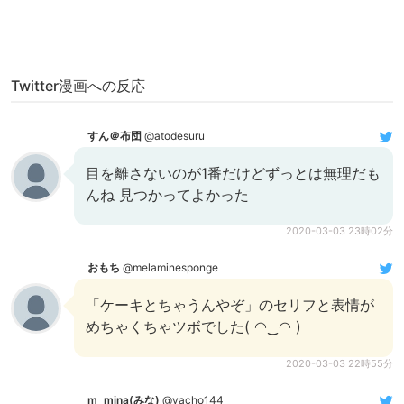
Twitter漫画への反応
すん＠布団
@atodesuru
目を離さないのが1番だけどずっとは無理だも
んね 見つかってよかった
2020-03-03 23時02分
おもち
@melaminesponge
「ケーキとちゃうんやぞ」のセリフと表情が
めちゃくちゃツボでした( ◠‿◠ )
2020-03-03 22時55分
m_mina(みな)
@yacho144