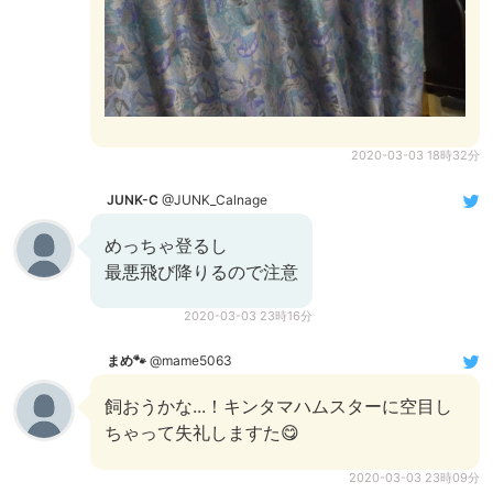
2020-03-03 18時32分
JUNK-C
@JUNK_Calnage
めっちゃ登るし
最悪飛び降りるので注意
2020-03-03 23時16分
まめ🐾
@mame5063
飼おうかな...！キンタマハムスターに空目し
ちゃって失礼しますた😋
2020-03-03 23時09分