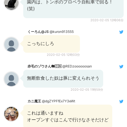
園内は、トンボのプロペラ自転車で回る！
(笑)
2020-02-05 12時06分
くーろん@JS
@kuron913555
こっちにしろ
2020-02-05 12時03分
赤毛のゾウさん🐘🇨🇳
@REDzoooooosan
無断飲食した奴は豚に変えられそう
2020-02-05 11時59分
カニ魔王
@dgZYPFfEx7Y3eWt
これは通いますね
オープンすぐはこんで行けなさそだけど