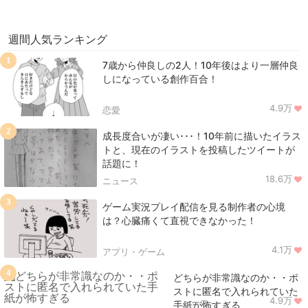
週間人気ランキング
1
7歳から仲良しの2人！10年後はより一層仲良
しになっている創作百合！
4.9万
恋愛
2
成長度合いが凄い･･･！10年前に描いたイラス
トと、現在のイラストを投稿したツイートが
話題に！
18.6万
ニュース
3
ゲーム実況プレイ配信を見る制作者の心境
は？心臓痛くて直視できなかった！
4.1万
アプリ・ゲーム
4
どちらが非常識なのか・・ポ
ストに匿名で入れられていた
4.9万
ニュース
手紙が怖すぎる