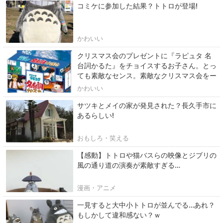
コミケに参加した結果？トトロが登場!
かわいい
クリスマス会のプレゼントに『ラピュタ 名
台詞かるた』をチョイスするお子さん。とっ
ても素敵なセンス。素敵なクリスマス会をー
☆
かわいい
サツキとメイの家が発見された？長久手市に
あるらしい!
おもしろ・笑える
【感動】トトロや猫バスらの映像とジブリの
風の通り道の演奏が素敵すぎる…
漫画・アニメ
一見すると大中小トトロが並んでる…あれ？
もしかして違和感ない？ｗ