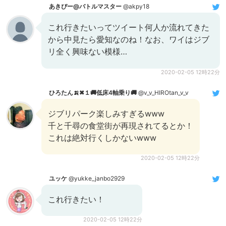
あきぴー@バトルマスター
@akpy18
これ行きたいってツイート何人か流れてきた
から中見たら愛知なのね！なお、ワイはジブ
リ全く興味ない模様…
2020-02-05 12時22分
ひろたん🍌✖１🚚低床4軸乗り🚚
@v_v_HIROtan_v_v
ジブリパーク楽しみすぎるwww
千と千尋の食堂街が再現されてるとか！
これは絶対行くしかないwww
2020-02-05 12時22分
ユッケ
@yukke_janbo2929
これ行きたい！
2020-02-05 12時22分