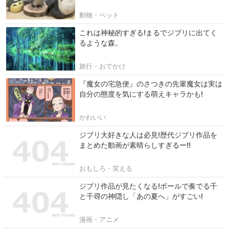
動物・ペット
これは神秘的すぎる!まるでジブリに出てく
るような森。
旅行・おでかけ
『魔女の宅急便』のさつきの先輩魔女は実は
自分の態度を気にする萌えキャラかも!
かわいい
ジブリ大好きな人は必見!歴代ジブリ作品を
まとめた動画が素晴らしすぎるー!!
おもしろ・笑える
ジブリ作品が見たくなる!ボールで奏でる千
と千尋の神隠し「あの夏へ」がすごい!
漫画・アニメ