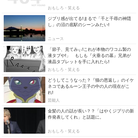
おもしろ・笑える
ジブリ感が出てる!まるで「千と千尋の神隠
し」の沼の底駅のシーンみたい!
ニュース
「節子、見てみぃ!これが本物のワコム製の
液タブや!」 もしも『火垂るの墓』兄弟が
液晶タブレットを手に入れたら!
おもしろ・笑える
どうしてこうなった？『猫の恩返し』のイケ
ネコであるルーン王子の中の人の現在がこ
れ!
芸能人
金髪の人の話が長い？？「はやくジブリの新
作発表してくれ」と話題に。
おもしろ・笑える