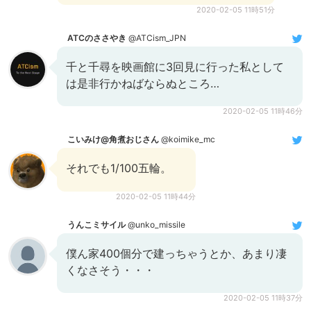
2020-02-05 11時51分
ATCのささやき
@ATCism_JPN
千と千尋を映画館に3回見に行った私として
は是非行かねばならぬところ…
2020-02-05 11時46分
こいみけ@角煮おじさん
@koimike_mc
それでも1/100五輪。
2020-02-05 11時44分
うんこミサイル
@unko_missile
僕ん家400個分で建っちゃうとか、あまり凄
くなさそう・・・
2020-02-05 11時37分